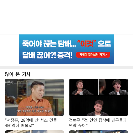
많이 본 기사
"서장훈, 28억에 산 서초 건물
전현무 "전 연인 집착에 친구들과
450억에 매물로"
연락 끊어"