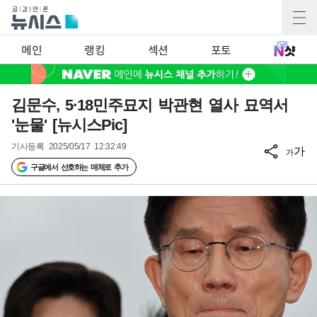
메인
랭킹
섹션
포토
김문수, 5·18민주묘지 박관현 열사 묘역서
'눈물' [뉴시스Pic]
기사등록
2025/05/17 12:32:49
가
가
구글에서 선호하는 매체로 추가