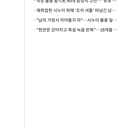
· 직장 불륜 발각된 40대 남성의 고민…"유포 동료 명예훼손·협박죄 고소 가능할까"
· 재취업한 시누이 위해 '조카 셔틀' 떠넘긴 남편…아내 "난 못한다"
· "남의 가정사 끼어들지 마"…시누이 불륜 덮으려는 남편에 억울한 아내
· "현관문 걷어차고 욕설 녹음 반복"…18개월 아기 키우는 집 뒤흔든 '앞집의 비극'