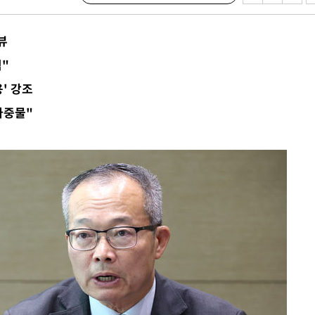
액
뷰
적"
 사망
용' 강조
마중물"
 CDC
 압수수색
위 등 9곳
출발
개장
3명은 중
에서 두차
20일 후