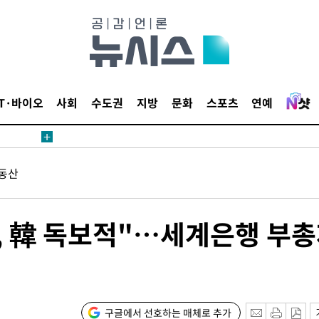
 사망
 CDC
 압수수색
IT·바이오
사회
수도권
지방
문화
스포츠
연예
위 등 9곳
출발
동산
개장
3명은 중
환, 韓 독보적"…세계은행 부
에서 두차
20일 후
구글에서 선호하는 매체로 추가