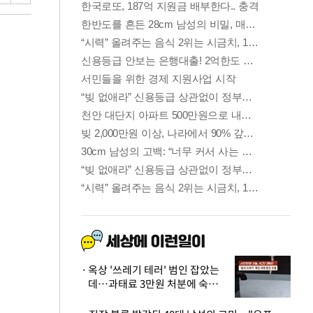
옥상 '쓰레기 테러' 범인 잡았는
데…과태료 3만원 처분에 숙박업
주 허탈