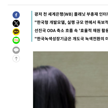
-32167초 전 >
[속보] 7월 중국 수출 23.9%↑ 수입 27.5%↑…무역총
25.3%↑
-29327초 전 >
[속보]'채상병 순직 책임' 임성근, 항소심도 징역 3년
광저 천 세계은행(WB) 플래닛 부총재 인터
-29193초 전 >
[속보]종합특검, '관저이전 봐주기 감사' 유병호 구속기소
"한국형 개발모델, 실행 규모 면에서 독보
-25793초 전 >
민주 콩고 에볼라환자 4천명 돌파, 4053명 발생 1850명
선진국 ODA 축소 흐름 속 '효율적 재원 활
-25043초 전 >
[속보]'300억원대 사기 혐의' 차가원 대표 구속 송치
"한국녹색성장기금은 개도국 녹색전환의 
-24237초 전 >
"미 전국적 살모네라 식중독 원인은 멕시코산 할라피뇨"--
-22750초 전 >
[속보]경찰·노동부, HL만도 평택사업장 끼임 사망 관련
-22631초 전 >
[속보]합수본, '투표율 허위 입력' 중앙·서울·경기도 선관
압수수색
-22386초 전 >
[속보]원·달러 환율, 오전 9시 1423.8원
-22182초 전 >
[속보]삼성전자·SK하이닉스 동반 강보합…1%대 상승 
-22168초 전 >
[속보]코스닥, 5.95포인트(0.74%) 상승한 807.62개장
-22136초 전 >
[속보]코스피, 6300선 재탈환…1.09% 오른 6365.07 
-19301초 전 >
시리아 다마스쿠스 교외에서 미니버스 폭발.. 14명 부상, 
태
-18599초 전 >
입추에도 극한더위…서울 낮 39도 '폭염중대경보'
-13563초 전 >
이란, 호르무즈서 "적국 목표물들"과 대치로 남부 케슘섬
례 큰 폭발음
-12278초 전 >
[속보]美, 폴리실리콘 수입 규제…파생제품 15% 관세, 1