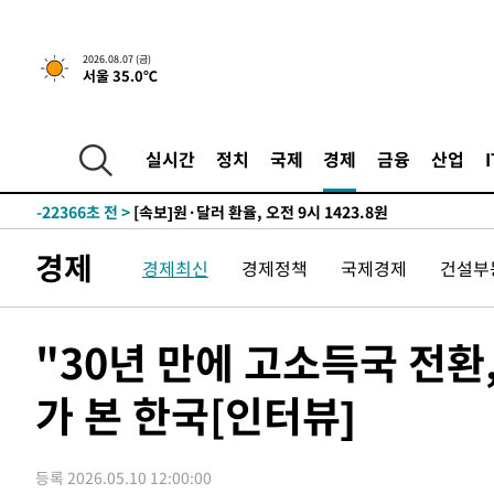
-29173초 전 >
[속보]종합특검, '관저이전 봐주기 감사' 유병호 구속기소
-25773초 전 >
민주 콩고 에볼라환자 4천명 돌파, 4053명 발생 1850명
2026.08.07 (금)
서울 35.0℃
-25023초 전 >
[속보]'300억원대 사기 혐의' 차가원 대표 구속 송치
-24217초 전 >
"미 전국적 살모네라 식중독 원인은 멕시코산 할라피뇨"--
-22730초 전 >
[속보]경찰·노동부, HL만도 평택사업장 끼임 사망 관련
실시간
정치
국제
경제
금융
산업
-22611초 전 >
[속보]합수본, '투표율 허위 입력' 중앙·서울·경기도 선관
압수수색
-22366초 전 >
[속보]원·달러 환율, 오전 9시 1423.8원
-22162초 전 >
[속보]삼성전자·SK하이닉스 동반 강보합…1%대 상승 
경제
경제최신
경제정책
국제경제
건설부
-22148초 전 >
[속보]코스닥, 5.95포인트(0.74%) 상승한 807.62개장
-22116초 전 >
[속보]코스피, 6300선 재탈환…1.09% 오른 6365.07 
-19281초 전 >
시리아 다마스쿠스 교외에서 미니버스 폭발.. 14명 부상, 
"30년 만에 고소득국 전
태
-18579초 전 >
입추에도 극한더위…서울 낮 39도 '폭염중대경보'
가 본 한국[인터뷰]
-13543초 전 >
이란, 호르무즈서 "적국 목표물들"과 대치로 남부 케슘섬
례 큰 폭발음
-12258초 전 >
[속보]美, 폴리실리콘 수입 규제…파생제품 15% 관세, 1
발효
-10409초 전 >
[속보]트럼프, 美 원정출산 금지 행정명령 서명
등록 2026.05.10 12:00:00
-8109초 전 >
[속보] 뉴욕증시, 일제 하락 마감…나스닥 0.06%↓