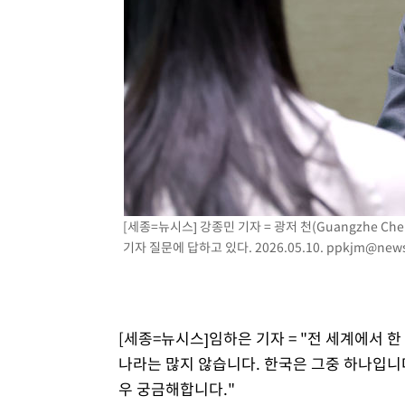
발효
-10429초 전 >
[속보]트럼프, 美 원정출산 금지 행정명령 서명
-8129초 전 >
[속보] 뉴욕증시, 일제 하락 마감…나스닥 0.06%↓
[세종=뉴시스] 강종민 기자 = 광저 천(Guangzhe
기자 질문에 답하고 있다. 2026.05.10.
ppkjm@news
[세종=뉴시스]임하은 기자 = "전 세계에서 
나라는 많지 않습니다. 한국은 그중 하나입니
우 궁금해합니다."