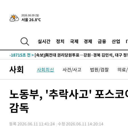
-27973초 전 >
네타냐후, 트럼프의 가자 평화 2차 15개조 평화안 '거부'
-24569초 전 >
이강인 ATM 입단식에 '상암벌 들썩'…"세계적인 선수 
2026.08.09 (일)
서울 26.8℃
-23565초 전 >
태풍 돌핀, 중 저장성 타이저우시 해안에 상륙 (1보)
-20911초 전 >
AT마드리드 데뷔 앞둔 이강인, 맨시티전 선발 대신 '벤치 
-19541초 전 >
[속보]與 강원·TK 당원투표 합산 김민석 48.54%로 
실시간
정치
국제
경제
금융
산업
44.40%
-18875초 전 >
與 강원·TK 당원투표 합산 김민석 46.01%로 승리…정
44.53%
-18715초 전 >
[속보]與전대 권리당원투표…강원·경북 김민석, 대구 정
-18522초 전 >
[속보]與 당대표 경선, 경북 권리당원 투표 김민석 47.3
사회
사회최신
사건/사고
법원/검찰
의료
45.71%
-18424초 전 >
[속보]與 당대표 경선, 대구 권리당원 투표 정청래 47.8
46.35%
-18221초 전 >
[속보]與 당대표 경선, 강원 권리당원 투표 김민석 승리…5
득표
-16139초 전 >
"일본축구협회, 대한축구협회 성 접대 의혹 심판 조사"
노동부, '추락사고' 포스
-8781초 전 >
[속보]장은수, KLPGA 제주삼다수 역전 우승…데뷔 10년 
상
감독
-4146초 전 >
"얼마나 더웠으면"…안동 물길공원서 헤엄친 구렁이 '소동
-4073초 전 >
손흥민, 68분 뛰고 2경기 침묵…LAFC, 톨루카에 1-0 승리
-3345초 전 >
'2경기 연속 침묵' 손흥민, 톨루카전 68분만 뛰고 슈팅 0개
등록 2026.06.11 11:41:24
수정 2026.06.11 14:20:14
-2097초 전 >
이강인, 오늘 서울서 AT마드리드 입단식…'전례 없는 특급