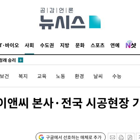
되길"
시작'
승리…정청래
IT·바이오
사회
수도권
지방
문화
스포츠
연예
청래
청래 승리
7%·정청래
/보건
복지
교육
노동
환경
날씨
수능
2%·김민석
0.30%
코이앤씨 본사·전국 시공현장 
차에 첫 정
'
(종합)
구글에서 선호하는 매체로 추가
대우'