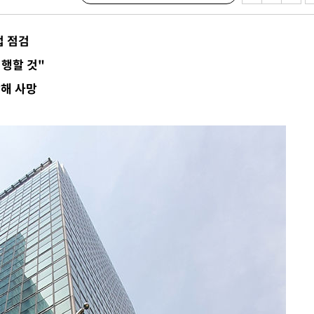
'온도차'
법 점검
시행할 것"
데뷔전
락해 사망
되길"
시작'
승리…정청래
청래
청래 승리
7%·정청래
2%·김민석
0.30%
차에 첫 정