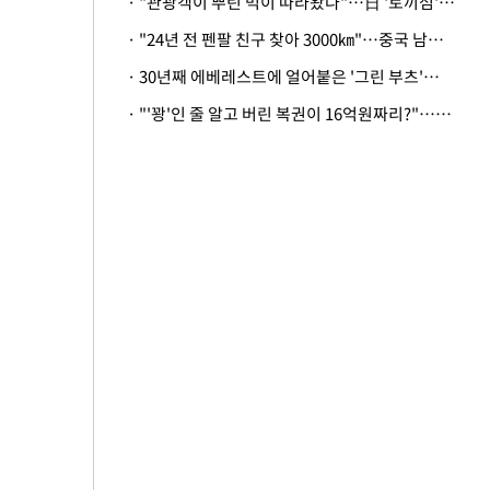
· "관광객이 뿌린 먹이 따라왔나"…日 '토끼섬' 멧돼지, 토끼까지 사냥
· "24년 전 펜팔 친구 찾아 3000㎞"…중국 남성 사연에 '뭉클'
· 30년째 에베레스트에 얼어붙은 '그린 부츠'…드디어 가족 품으로
· "'꽝'인 줄 알고 버린 복권이 16억원짜리?"…극적으로 되찾은 사연