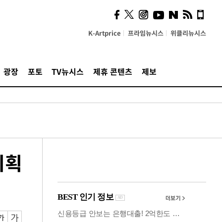
사이 해답 찾았죠"…알을
깨고 나온 '초자아'
K-Artprice
프라임뉴시스
위클리뉴시스
광장
포토
TV뉴시스
제휴 콘텐츠
제보
기획