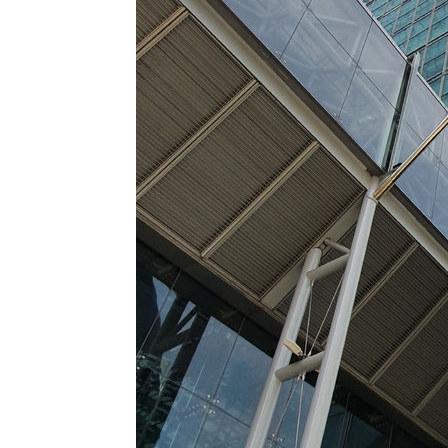
상
-4166초 전 >
"얼마나 더웠으면"…안동 물길공원서 헤엄친 구렁이 '소동
-4093초 전 >
손흥민, 68분 뛰고 2경기 침묵…LAFC, 톨루카에 1-0 승리
-3365초 전 >
'2경기 연속 침묵' 손흥민, 톨루카전 68분만 뛰고 슈팅 0개
-2117초 전 >
이강인, 오늘 서울서 AT마드리드 입단식…'전례 없는 특급
3시간 전 >
'여긴 20도, 저긴 50도'…열화상 카메라로 본 폭염 저감시설 
3시간 전 >
콜롬비아 신임 우파 대통령 취임 하루만에 차량폭탄 폭발 사건