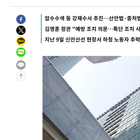
3시간 전 >
'여긴 20도, 저긴 50도'…열화상 카메라로 본 폭염 저감시설 
3시간 전 >
콜롬비아 신임 우파 대통령 취임 하루만에 차량폭탄 폭발 사건
압수수색 등 강제수사 추진…산안법·중처
-30427초 전 >
'AT마드리드 7번' 이강인, 맨시티 상대로 비공식 데뷔전
김영훈 장관 "예방 조치 의문…특단 조치 
-29929초 전 >
[속보]'AT마드리드 7번' 이강인, 맨시티 상대로 비공식 
지난 9일 신안산선 현장서 하청 노동자 추
-27993초 전 >
네타냐후, 트럼프의 가자 평화 2차 15개조 평화안 '거부'
-24589초 전 >
이강인 ATM 입단식에 '상암벌 들썩'…"세계적인 선수 
-23585초 전 >
태풍 돌핀, 중 저장성 타이저우시 해안에 상륙 (1보)
-20931초 전 >
AT마드리드 데뷔 앞둔 이강인, 맨시티전 선발 대신 '벤치 
-19561초 전 >
[속보]與 강원·TK 당원투표 합산 김민석 48.54%로 
44.40%
-18895초 전 >
與 강원·TK 당원투표 합산 김민석 46.01%로 승리…정
44.53%
-18735초 전 >
[속보]與전대 권리당원투표…강원·경북 김민석, 대구 정
-18542초 전 >
[속보]與 당대표 경선, 경북 권리당원 투표 김민석 47.3
45.71%
-18444초 전 >
[속보]與 당대표 경선, 대구 권리당원 투표 정청래 47.8
46.35%
-18241초 전 >
[속보]與 당대표 경선, 강원 권리당원 투표 김민석 승리…5
득표
-16159초 전 >
"일본축구협회, 대한축구협회 성 접대 의혹 심판 조사"
-8801초 전 >
[속보]장은수, KLPGA 제주삼다수 역전 우승…데뷔 10년 