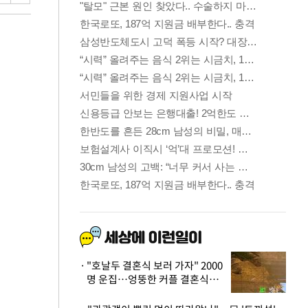
"호날두 결혼식 보러 가자" 2000
명 운집…엉뚱한 커플 결혼식에
'황당'