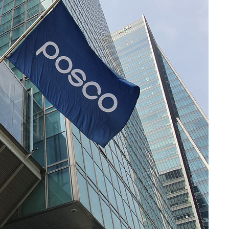
'
(종합)
대우'
'온도차'