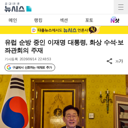
메인
랭킹
섹션
포토
유럽 순방 중인 이재명 대통령, 화상 수석·보
좌관회의 주재
기사등록
2026/06/14 22:48:53
가
가
구글에서 선호하는 매체로 추가