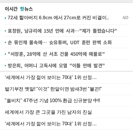
이시간
핫
뉴스
표창원, 남규리에 15년 만에 사과…"제가 틀렸습니다"
손 묶인채 물속에… 女유튜버, UDT 훈련 완벽 소화
"서장훈, 28억에 산 서초 건물 450억에 매물로"
방은희, 어머니 고독사에 오열 "이틀 만에 발견"