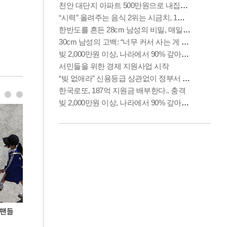
 팬들
이 대통령, '청년 대책 속도 높여야…폭염 문제도
입추 코앞인데 전
총력 대응'