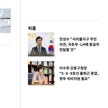
피플
전성수 "서리풀지구 주민
의견, 국토부·LH에 충실히
전달할 것"
이수희 강동구청장
"5·8·9호선 출퇴근 혼잡,
정부 국비지원 필요"