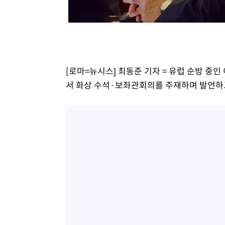
-14274초 전 >
트럼프, 한국계 진보 주지사 후보 맹공…"공산주의가 최대
-14252초 전 >
"美간섭에 합의 지연"…트럼프, '이란 호르무즈 통제권'
-10772초 전 >
[속보]산업장관 "李정부, 원전 반대 안해…안정 전력 위
-9469초 전 >
[속보]경찰, '홍명보 선임 논란' 대한축구협회·축구회관 
-8856초 전 >
[속보]산업장관 "美무역법 제301조 과잉생산 결과 발표 8
[로마=뉴시스] 최동준 기자 = 유럽 순방 중인
-8649초 전 >
[속보]코스피 매도사이드카 발동…4%대 급락
서 화상 수석·보좌관회의를 주재하며 발언하고 있다
-7921초 전 >
[속보]전남광주 초대 시민추천 부시장에 백승주·윤난실
-5482초 전 >
서울 열대야 15일째 지속…비공식 '초열대야' 30도 넘어
-4049초 전 >
[속보]코스닥, 2.15포인트(0.27%) 내린 797.44 출발
-4032초 전 >
[속보]코스피, 119.51포인트(1.81%) 내린 6478.75 개장
-479초 전 >
6월 경상수지 497.3억 달러…두 달 연속 사상 최대