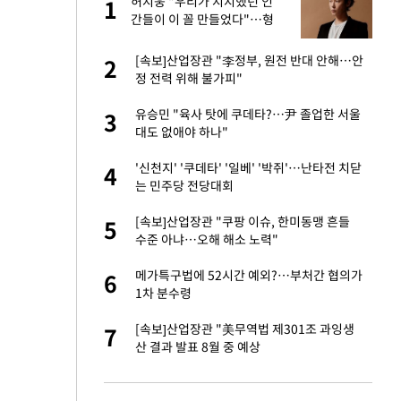
재
허지웅 "우리가 지지했던 인
1
1
간들이 이 꼴 만들었다"…형
소법 개정에 격한 반응
서글서글한 인상이
[속보]산업장관 "李정부, 원전 반대 안해…안
2
2
정 전력 위해 불가피"
입힌다…AI 로봇 연
유승민 "육사 탓에 쿠데타?…尹 졸업한 서울
3
3
대도 없애야 하나"
이 안 된다"
'신천지' '쿠데타' '일베' '박쥐'…난타전 치닫
4
4
는 민주당 전당대회
"짝짝이 눈 탈출"
[속보]산업장관 "쿠팡 이슈, 한미동맹 흔들
5
5
수준 아냐…오해 해소 노력"
인간들이 이 꼴 만
메가특구법에 52시간 예외?…부처간 협의가
6
6
격한 반응
1차 분수령
 원전 반대 안해…안
[속보]산업장관 "美무역법 제301조 과잉생
7
7
산 결과 발표 8월 중 예상