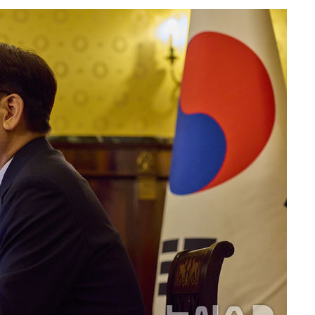
월 중 예상
·당황'
'
 혐의
감
 포착
라하라 격파
꺾인다"