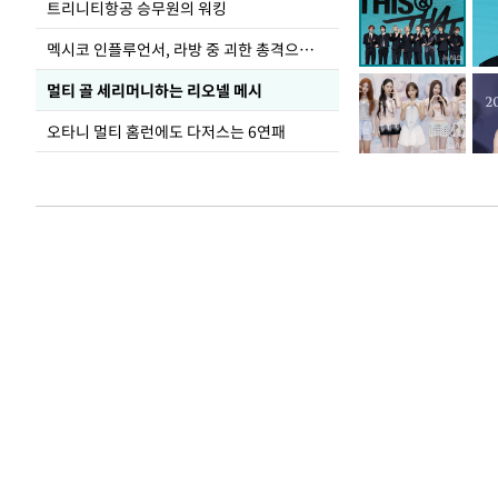
트리니티항공 승무원의 워킹
멕시코 인플루언서, 라방 중 괴한 총격으로 사망
멀티 골 세리머니하는 리오넬 메시
오타니 멀티 홈런에도 다저스는 6연패