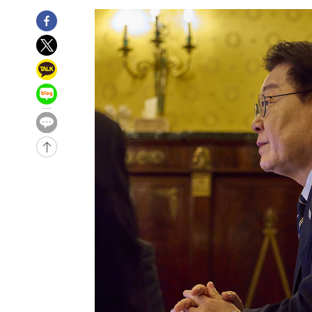
-8856초 전 >
[속보]산업장관 "美무역법 제301조 과잉생산 결과 발표 8
-8649초 전 >
[속보]코스피 매도사이드카 발동…4%대 급락
-7921초 전 >
[속보]전남광주 초대 시민추천 부시장에 백승주·윤난실
-5482초 전 >
서울 열대야 15일째 지속…비공식 '초열대야' 30도 넘어
-4049초 전 >
[속보]코스닥, 2.15포인트(0.27%) 내린 797.44 출발
-4032초 전 >
[속보]코스피, 119.51포인트(1.81%) 내린 6478.75 개장
-479초 전 >
6월 경상수지 497.3억 달러…두 달 연속 사상 최대
-32100초 전 >
'월드컵 탈락 후폭풍' 축구협회…초유의 압수수색에 '충격
-31940초 전 >
서울 낮 37.9도, 올여름 최고치 경신…영등포 순간 '40도
-31502초 전 >
[속보]종합특검, 대검 추가 압수수색…내란 중요임무종사
-27597초 전 >
[속보]코스닥, 800p 회복…0.26% 오른 801.67 마감
-27527초 전 >
[속보]코스피, 301.88포인트(4.58%) 내린 6296.38 마
-27392초 전 >
[속보]원·달러 환율, 0.7원 내린 1423.8원 마감
-24991초 전 >
"여기 떨어졌다"…다누리, 스페이스X 로켓 달 충돌 흔적
-22036초 전 >
손흥민, 5경기 연속골 실패…LAFC는 승부차기 끝 과달
-14637초 전 >
내일까지 39도 '펄펄'…기상청 "태풍 지나며 폭염 잠시 