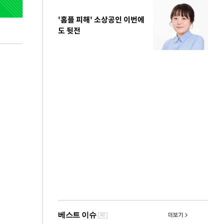
'홈플 피해' 소상공인 이번에
도 뒷전