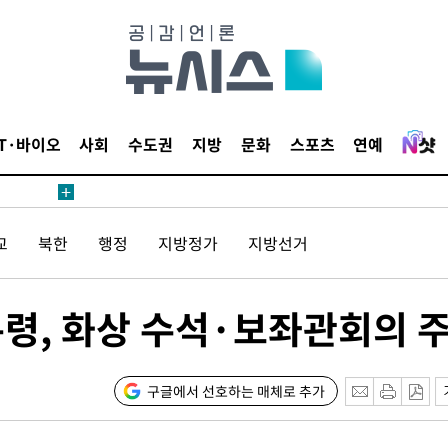
·당황'
'
IT·바이오
사회
수도권
지방
문화
스포츠
연예
 혐의
감
교
북한
행정
지방정가
지방선거
 포착
라하라 격파
통령, 화상 수석·보좌관회의 
꺾인다"
 위협"
 수용할까
구글에서 선호하는 매체로 추가
해 불가피"
등 압수수색