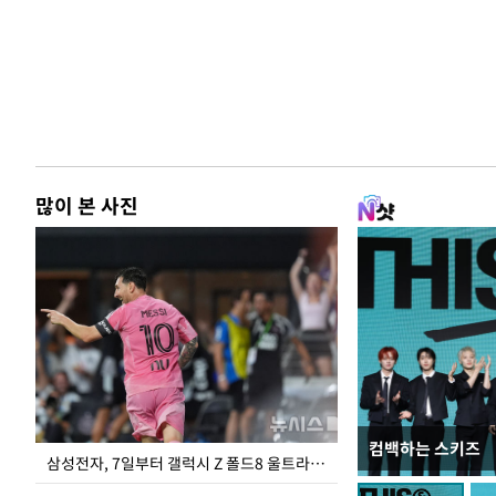
많이 본 사진
컴백하는 스키즈
입추 하루 앞둔 
삼성전자, 7일부터 갤럭시 Z 폴드8 울트라·폴드8·플립8 출시
폭염