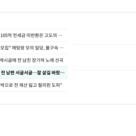
이승기 "차가원 105억 전세금 미반환은 고도의 사기"
"정청래 암살단 모집" 채팅방 모의 일당, 불구속 송치
 게시글에 전 남친 장기하 노래 선곡
정보석 "황정음 전 남편 서글서글…잘 살길 바랐는데"
도박으로 전 재산 잃고 필리핀 도피"