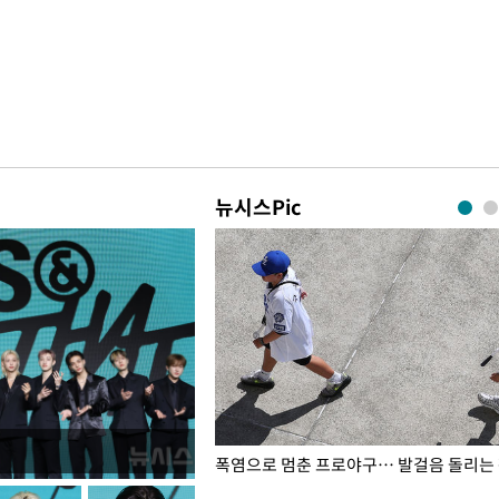
뉴시스Pic
전남광주… 열화상 카메라에 담긴
폭염으로 멈춘 프로야구… 발걸음 돌리는