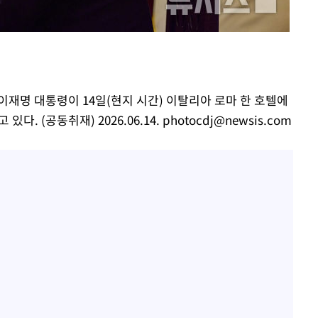
황기순 "원정 도박으로 전 
1
산 잃고 필리핀 도피"
 위협"
 수용할까
정보석 "황정음 전 남편 
2
해 불가피"
었는데…"
등 압수수색
정부, 전 산업에 'AI 옷' 
3
월 중 예상
 이재명 대통령이 14일(현지 시간) 이탈리아 로마 한 호텔에
1000대 보급 추진
. (공동취재) 2026.06.14.
photocdj@newsis.com
바다, 워터밤 공개저격 "말
4
최준희, 또 성형수술 예고 
5
허지웅 "우리가 지지했던 
6
들었다"…형소법 개정에 
[속보]산업장관 "李정부,
7
정 전력 위해 불가피"