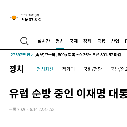
2026.08.06 (목)
서울 37.8℃
-479초 전 >
6월 경상수지 497.3억 달러…두 달 연속 사상 최대
-32100초 전 >
'월드컵 탈락 후폭풍' 축구협회…초유의 압수수색에 '충격
-31940초 전 >
서울 낮 37.9도, 올여름 최고치 경신…영등포 순간 '40도
실시간
정치
국제
경제
금융
산업
-31502초 전 >
[속보]종합특검, 대검 추가 압수수색…내란 중요임무종사
-27597초 전 >
[속보]코스닥, 800p 회복…0.26% 오른 801.67 마감
-27527초 전 >
[속보]코스피, 301.88포인트(4.58%) 내린 6296.38 마
정치
정치최신
청와대
국회/정당
국방/외
-27392초 전 >
[속보]원·달러 환율, 0.7원 내린 1423.8원 마감
-24991초 전 >
"여기 떨어졌다"…다누리, 스페이스X 로켓 달 충돌 흔적
-22036초 전 >
손흥민, 5경기 연속골 실패…LAFC는 승부차기 끝 과달
유럽 순방 중인 이재명 대
-14637초 전 >
내일까지 39도 '펄펄'…기상청 "태풍 지나며 폭염 잠시 
-14274초 전 >
트럼프, 한국계 진보 주지사 후보 맹공…"공산주의가 최대
등록 2026.06.14 22:48:53
-14252초 전 >
"美간섭에 합의 지연"…트럼프, '이란 호르무즈 통제권'
-10772초 전 >
[속보]산업장관 "李정부, 원전 반대 안해…안정 전력 위
-9469초 전 >
[속보]경찰, '홍명보 선임 논란' 대한축구협회·축구회관 