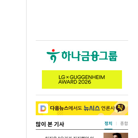
많이 본 기사
정치
종합