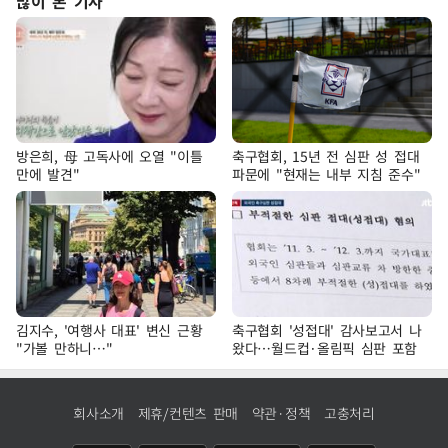
많이 본 기사
방은희, 母 고독사에 오열 "이틀
축구협회, 15년 전 심판 성 접대
만에 발견"
파문에 "현재는 내부 지침 준수"
김지수, '여행사 대표' 변신 근황
축구협회 '성접대' 감사보고서 나
"가볼 만하니…"
왔다…월드컵·올림픽 심판 포함
회사소개
제휴/컨텐츠 판매
약관·정책
고충처리