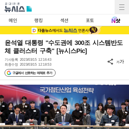
메인
랭킹
섹션
포토
윤석열 대통령 "수도권에 300조 시스템반도
체 클러스터 구축" [뉴시스Pic]
기사등록
2023/03/15 12:16:43
가
가
최종수정
2023/03/15 12:18:53
구글에서 선호하는 매체로 추가