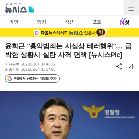
메인
랭킹
섹션
포토
윤희근 "흉악범죄는 사실상 테러행위"… 급
박한 상황시 실탄 사격 면책 [뉴시스Pic]
기사등록
2023/08/04 14:46:32
가
가
최종수정
2023/08/04 15:54:05
구글에서 선호하는 매체로 추가