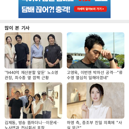
많이 본 기사
''9440억 재산분할 앞둔' 노소영
고영욱, 이번엔 박하선 공격…"류
관장, 최수종 옆 깜짝 근황
수영 열심히 일해야겠네"
김제동, 방송 뜸하더니…이문세·
하영 측, 증조부 친일 의혹에 "사
노사연과 전시회서 포착
실 무근"