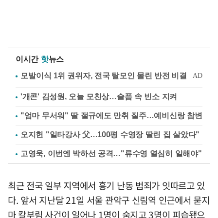
이시간
핫
뉴스
'개콘' 김성원, 오늘 모친상…슬픔 속 빈소 지켜
"엄마 무서워" 딸 절규에도 만취 질주…예비신랑 참변
오지헌 "일타강사 父…100평 수영장 딸린 집 살았다"
고영욱, 이번엔 박하선 공격…"류수영 열심히 일해야"
최근 전국 일부 지역에서 흉기 난동 범죄가 잇따르고 있
다. 앞서 지난달 21일 서울 관악구 신림역 인근에서 묻지
마 칼부림 사건이 일어나 1명이 숨지고 3명이 피습됐으