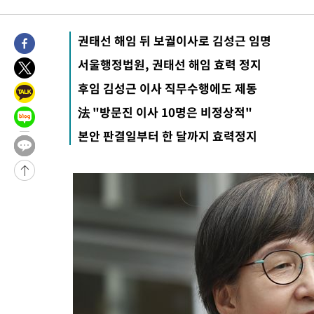
-19281초 전 >
'월드컵 탈락 후폭풍' 축구협회…11시간 걸린 초유의 압수수색
합)
-18717초 전 >
[속보] 뉴욕증시, 혼조 출발…나스닥 0.3%↓, 다우 0.14%↑
권태선 해임 뒤 보궐이사로 김성근 임명
-17510초 전 >
축구협회, 15년 전 심판 성 접대 파문에 "현재는 내부 지침 준수
서울행정법원, 권태선 해임 효력 정지
-16195초 전 >
경찰, '홍명보는 2순위' 결론냈던 스포츠윤리센터도 압수수색
-1791초 전 >
[속보]합참 "北 발사체는 단거리탄도미사일…감시·경계태세 강
후임 김성근 이사 직무수행에도 제동
-1539초 전 >
日방위성, 北이 동해로 쏜 발사체는 탄도미사일 가능성
法 "방문진 이사 10명은 비정상적"
31초 전 >
[속보] SKT, 에이닷 서비스 장애 발생…"원인 파악 중"
본안 판결일부터 한 달까지 효력정지
10분 전 >
[속보]합참 "북, 동해상으로 미상 발사체 발사"
20분 전 >
'낮 최고 39도' 불볕더위…한밤 열대야도 계속[내일날씨]
21분 전 >
[속보]7~9일 프로야구 3연전도 폭염 취소…11일 재개
26분 전 >
"韓 외환시장 개입 관측 배경엔 美의 대한국 무역적자 있어"
29분 전 >
'월드컵 탈락 후폭풍' 축구협회…초유의 압수수색에 '충격·당황'
32분 전 >
서울 낮 37.9도, 올여름 최고치 경신…영등포 순간 '40도'
39분 전 >
[속보]종합특검, 대검 추가 압수수색…내란 중요임무종사 혐의
1시간 전 >
[속보]코스닥, 800p 회복…0.26% 오른 801.67 마감
1시간 전 >
[속보]코스피, 301.88포인트(4.58%) 내린 6296.38 마감