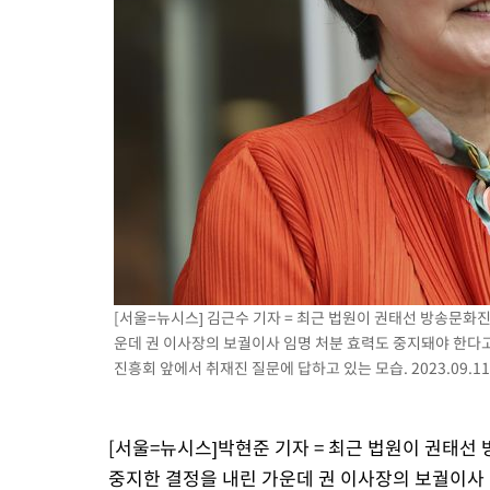
1시간 전 >
[속보]원·달러 환율, 0.7원 내린 1423.8원 마감
2시간 전 >
"여기 떨어졌다"…다누리, 스페이스X 로켓 달 충돌 흔적 포착
3시간 전 >
손흥민, 5경기 연속골 실패…LAFC는 승부차기 끝 과달라하라 격파
5시간 전 >
내일까지 39도 '펄펄'…기상청 "태풍 지나며 폭염 잠시 꺾인다"
[서울=뉴시스] 김근수 기자 = 최근 법원이 권태선 방송문화
운데 권 이사장의 보궐이사 임명 처분 효력도 중지돼야 한다고
진흥회 앞에서 취재진 질문에 답하고 있는 모습. 2023.09.11
[서울=뉴시스]박현준 기자 = 최근 법원이 권태선
중지한 결정을 내린 가운데 권 이사장의 보궐이사