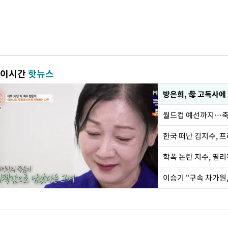
이시간
핫뉴스
방은희, 母 고독사에 
월드컵 예선까지…축
한국 떠난 김지수, 
학폭 논란 지수, 필
이승기 "구속 차가원,