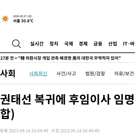
-1771초 전 >
[속보]합참 "北 발사체는 단거리탄도미사일…감시·경계태세 강
-1519초 전 >
日방위성, 北이 동해로 쏜 발사체는 탄도미사일 가능성
2026.08.07 (금)
51초 전 >
[속보] SKT, 에이닷 서비스 장애 발생…"원인 파악 중"
서울 30.8℃
10분 전 >
[속보]합참 "북, 동해상으로 미상 발사체 발사"
20분 전 >
'낮 최고 39도' 불볕더위…한밤 열대야도 계속[내일날씨]
실시간
정치
국제
경제
금융
산업
IT·
21분 전 >
[속보]7~9일 프로야구 3연전도 폭염 취소…11일 재개
27분 전 >
"韓 외환시장 개입 관측 배경엔 美의 대한국 무역적자 있어"
30분 전 >
'월드컵 탈락 후폭풍' 축구협회…초유의 압수수색에 '충격·당황'
사회
32분 전 >
서울 낮 37.9도, 올여름 최고치 경신…영등포 순간 '40도'
사회최신
사건/사고
법원/검찰
의료/보건
39분 전 >
[속보]종합특검, 대검 추가 압수수색…내란 중요임무종사 혐의
1시간 전 >
[속보]코스닥, 800p 회복…0.26% 오른 801.67 마감
권태선 복귀에 후임이사 임명
1시간 전 >
[속보]코스피, 301.88포인트(4.58%) 내린 6296.38 마감
1시간 전 >
[속보]원·달러 환율, 0.7원 내린 1423.8원 마감
합)
2시간 전 >
"여기 떨어졌다"…다누리, 스페이스X 로켓 달 충돌 흔적 포착
3시간 전 >
손흥민, 5경기 연속골 실패…LAFC는 승부차기 끝 과달라하라 격파
5시간 전 >
내일까지 39도 '펄펄'…기상청 "태풍 지나며 폭염 잠시 꺾인다"
등록 2023.09.18 20:04:49
수정 2023.09.18 20:46:49