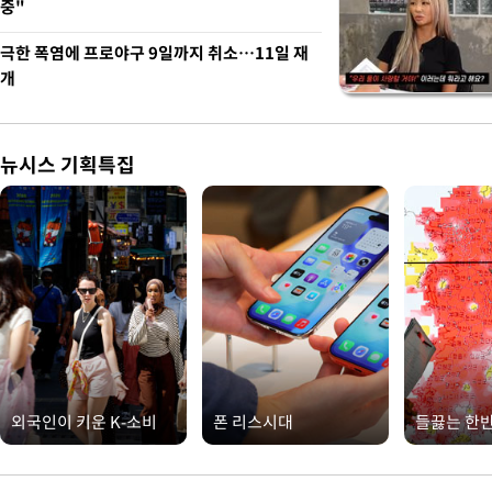
중"
극한 폭염에 프로야구 9일까지 취소…11일 재
개
뉴시스 기획특집
외국인이 키운 K-소비
폰 리스시대
들끓는 한