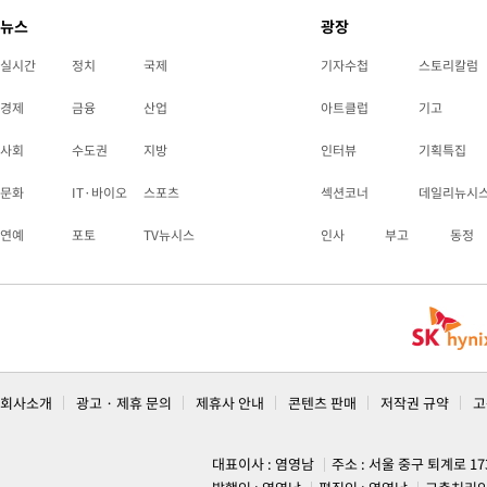
뉴스
광장
실시간
정치
국제
기자수첩
스토리칼럼
경제
금융
산업
아트클럽
기고
사회
수도권
지방
인터뷰
기획특집
문화
IT·바이오
스포츠
섹션코너
데일리뉴시
연예
포토
TV뉴시스
인사
부고
동정
회사소개
광고 · 제휴 문의
제휴사 안내
콘텐츠 판매
저작권 규약
고
대표이사 : 염영남
주소 : 서울 중구 퇴계로 1