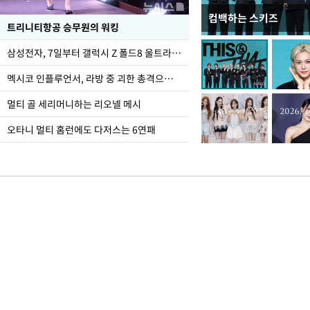
컴백하는 스키즈
입추 하루 앞둔 전남광
트리니티항공 승무원의 워킹
폭염
삼성전자, 7일부터 갤럭시 Z 폴드8 울트라·폴드8·플립8 출시
멕시코 인플루언서, 라방 중 괴한 총격으로 사망
멀티 골 세리머니하는 리오넬 메시
오타니 멀티 홈런에도 다저스는 6연패