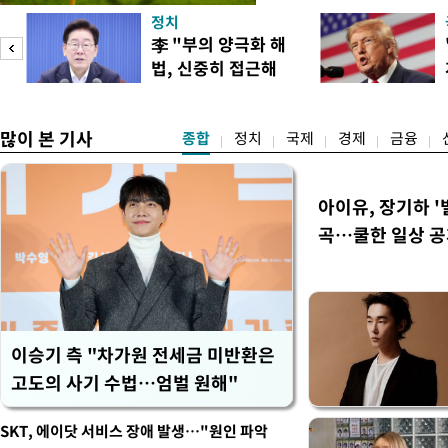
구계에 따르면 국회의 한 의원
정치
년 국제심판 10여 명에게 성
李 "부의 양극화 해
축구협회는 외국인 심판과 감
법, 신중히 접근해
수십만원에서 많게는 100만
야"
많이 본 기사
종합
정치
국제
경제
금융
아이유, 장기하 '
곡…쿨한 일상 
이승기 측 "차가원 전세금 미반환은
고도의 사기 수법…엄벌 원해"
SKT, 에이닷 서비스 장애 발생…"원인 파악