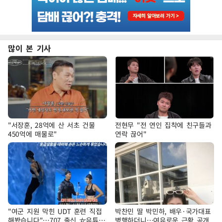
많이 본 기사
"서장훈, 28억에 산 서초 건물
전현무 "전 연인 집착에 친구들과
450억에 매물로"
연락 끊어"
"여군 지원 막힌 UDT 훈련 직접
박찬민 딸 박민하, 배우·국가대표
해봤습니다"…707 출신 女유튜버
병행하더니…여유로운 근황 공개