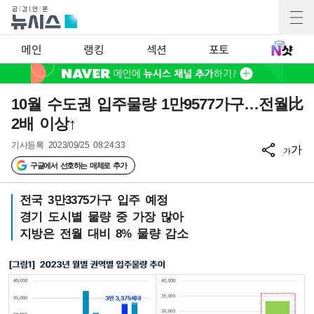
메인
랭킹
섹션
포토
10월 수도권 입주물량 1만9577가구…전월比
2배 이상↑
기사등록
2023/09/25 08:24:33
가
가
구글에서 선호하는 매체로 추가
전국 3만3375가구 입주 예정
경기 도시별 물량 중 가장 많아
지방은 전월 대비 8% 물량 감소