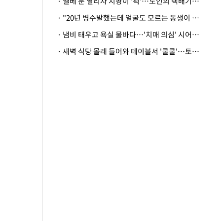
· 엘베 문 열리자 지팡이 '퍽'…노인의 택배기사 폭행 이유
· "20년 병수발했는데 얼굴도 모르는 동생이 유산 절반을"…배다른 형제 상속권 있을까
· 냄비 태우고 욕실 물바다…'치매 의심' 시어머니 검사 권유했다가 '날벼락'
· 새벽 식당 몰래 들어와 테이블서 '쿨쿨'…토사물 남기고 사라진 남성