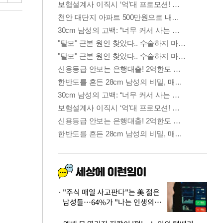
"주식 매일 사고판다"는 美 젊은
남성들…64%가 "나는 인생의
패배자“