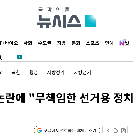
 4.1%로
말고 과감히
쪽 아웃바
하향
재난지역 선
IT·바이오
사회
수도권
지방
문화
스포츠
연예
희망지 못
]
제 대응"
교
북한
행정
지방정가
지방선거
 논란에 "무책임한 선거용 정
쳐
기소
구글에서 선호하는 매체로 추가