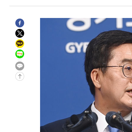
2시간 전 >
11시간 압수수색에 성접대 파문까지…'쑥대밭' 된 축구협회
2시간 전 >
[속보]규제합리화위원회 부위원장에 김태유 서울대 공대 교
후임
-19685초 전 >
이강인, 폭염 속 AT마드리드 첫 훈련…80명 식사 대접까
-16824초 전 >
미 사업체 일자리, 7월에 2.3만개 순감하고 그 전 2개월 1
하향수정 (2보)
-16272초 전 >
[속보] 미 사업체, 일자리 7월에 2.3만 개 줄어…실업률은
↓
-12135초 전 >
[속보]이 대통령 "부동산 공급 기존 사고방식 매달리지 
실천"
-11220초 전 >
이란, "오만과 '중앙 단일 루트' 합의…북쪽 인바운드·남
운드는 임시"
-2788초 전 >
"낮 기온 소폭 하락"…수도권 폭염중대경보, 폭염경보로 
-2752초 전 >
[속보]이 대통령, '호우피해' 안동·의성 관할 4개 면 특별
포
-2715초 전 >
[단독]중수청 지원 검사들, 정원 초과 시 낮은 계급 임용…
갈 수도
-686초 전 >
낮 최고 37도 찜통더위…곳곳 소나기·강원 많은 비[내일날씨
16분 전 >
SK하이닉스, 용인·청주 팹에 54조 투자…"AI 메모리 수요 선
1시간 전 >
여자배구 이재영·이다영 자매, 아제르바이잔 투란VC 입단
1시간 전 >
외국인 심판 성 접대 7경기 들여다보니…한국 축구 '5승 2무'
1시간 전 >
[속보]코스닥, 2.86포인트(0.36%) 내린 798.81마감
1시간 전 >
[속보]코스피, 6200선 약보합…0.60% 내린 6258.77에 마