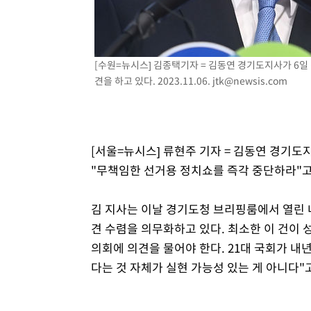
1시간 전 >
[속보]원·달러 환율, 7.7원 내린 1416.1원 마감
1시간 전 >
[속보] 노원서 40.1도 관측…서울, 2018년 이후 첫 40도
2시간 전 >
[속보]종합특검, '계엄 수용공간 확보' 신용해 前교정본부장 
[수원=뉴시스] 김종택기자 = 김동연 경기도지사가 6일
2시간 전 >
외신들도 주목한 韓축구 파문…"국민적 공분에 수사 재개"
견을 하고 있다. 2023.11.06.
jtk@newsis.com
2시간 전 >
11시간 압수수색에 성접대 파문까지…'쑥대밭' 된 축구협회
2시간 전 >
[속보]규제합리화위원회 부위원장에 김태유 서울대 공대 교
후임
[서울=뉴시스] 류현주 기자 = 김동연 경기
"무책임한 선거용 정치쇼를 즉각 중단하라"고
김 지사는 이날 경기도청 브리핑룸에서 열린
견 수렴을 의무화하고 있다. 최소한 이 건이 
의회에 의견을 물어야 한다. 21대 국회가 내
다는 것 자체가 실현 가능성 있는 게 아니다"