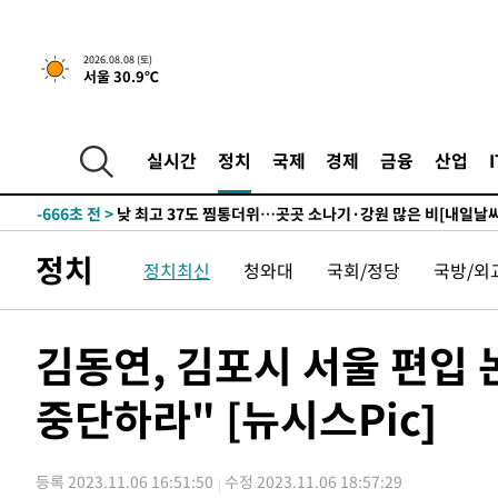
하향수정 (2보)
-16252초 전 >
[속보] 미 사업체, 일자리 7월에 2.3만 개 줄어…실업률은
↓
-12115초 전 >
[속보]이 대통령 "부동산 공급 기존 사고방식 매달리지 
2026.08.08 (토)
서울 30.9℃
실천"
-11200초 전 >
이란, "오만과 '중앙 단일 루트' 합의…북쪽 인바운드·남
운드는 임시"
-2768초 전 >
"낮 기온 소폭 하락"…수도권 폭염중대경보, 폭염경보로 
-2732초 전 >
[속보]이 대통령, '호우피해' 안동·의성 관할 4개 면 특별
실시간
정치
국제
경제
금융
산업
포
-2695초 전 >
[단독]중수청 지원 검사들, 정원 초과 시 낮은 계급 임용…
갈 수도
-666초 전 >
낮 최고 37도 찜통더위…곳곳 소나기·강원 많은 비[내일날씨
17분 전 >
SK하이닉스, 용인·청주 팹에 54조 투자…"AI 메모리 수요 선
정치
정치최신
청와대
국회/정당
국방/외
1시간 전 >
여자배구 이재영·이다영 자매, 아제르바이잔 투란VC 입단
1시간 전 >
외국인 심판 성 접대 7경기 들여다보니…한국 축구 '5승 2무'
1시간 전 >
[속보]코스닥, 2.86포인트(0.36%) 내린 798.81마감
김동연, 김포시 서울 편입
1시간 전 >
[속보]코스피, 6200선 약보합…0.60% 내린 6258.77에 마
중단하라" [뉴시스Pic]
1시간 전 >
[속보]원·달러 환율, 7.7원 내린 1416.1원 마감
1시간 전 >
[속보] 노원서 40.1도 관측…서울, 2018년 이후 첫 40도
2시간 전 >
[속보]종합특검, '계엄 수용공간 확보' 신용해 前교정본부장 
등록 2023.11.06 16:51:50
수정 2023.11.06 18:57:29
2시간 전 >
외신들도 주목한 韓축구 파문…"국민적 공분에 수사 재개"