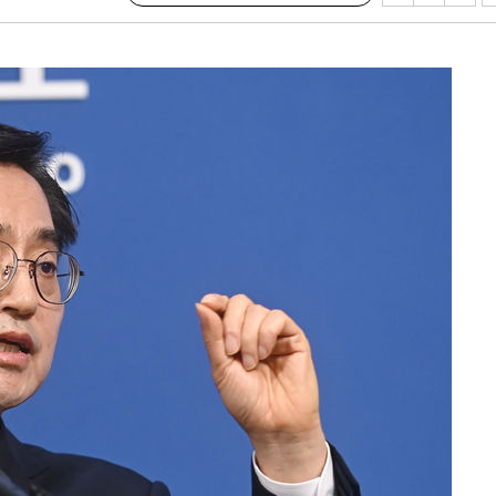
수…이병태
지(종합)
0.3만개
 4.1%로
말고 과감히
쪽 아웃바
하향
재난지역 선
희망지 못
]
제 대응"
쳐