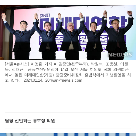
[서울=뉴시스] 이영환 기자 = 김종민(왼쪽부터), 박원석, 조응천, 이원
욱, 정태근 공동추진위원장이 14일 오전 서울 여의도 국회 의원회관
에서 열린 미래대연합(가칭) 창당준비위원회 출범식에서 기념촬영을 하
고 있다. 2024.01.14.
20hwan@newsis.com
탈당 선언하는 류호정 의원