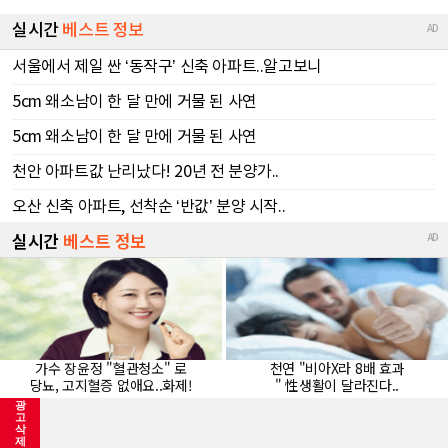
광
고
삭
제