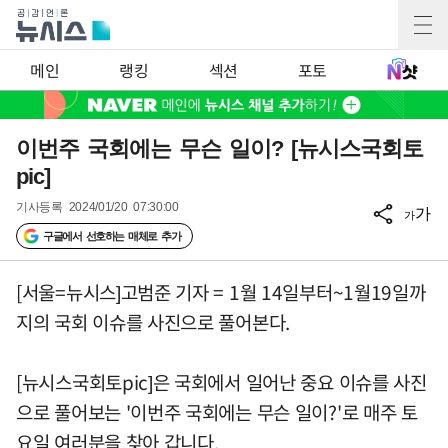
메인
랭킹
섹션
포토
이번주 국회에는 무슨 일이? [뉴시스국회토
pic]
기사등록
2024/01/20 07:30:00
가
가
구글에서 선호하는 매체로 추가
[서울=뉴시스]고범준 기자 = 1월 14일부터~1월19일까
지의 국회 이슈를 사진으로 풀어본다.
[뉴시스국회토pic]은 국회에서 일어난 중요 이슈를 사진
으로 풀어보는 '이번주 국회에는 무슨 일이?'로 매주 토
요일 여러분을 찾아 갑니다.