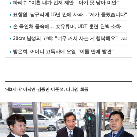
하리수 "이혼 내가 먼저 제안…아기 못 낳아 미안"
표창원, 남규리에 15년 만에 사과…"제가 틀렸습니다"
손 묶인채 물속에… 女유튜버, UDT 훈련 완벽 소화
방은희, 어머니 고독사에 오열 "이틀 만에 발견"
'제3지대' 이낙연-김종민-이준석, 티타임 회동