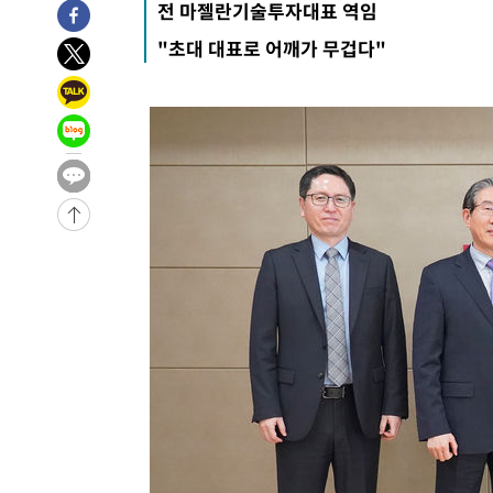
전 마젤란기술투자대표 역임
5시간 전 >
극한폭염 한풀 꺾이지만…'낮 최고 35도' 무더위, 열대야 계
"초대 대표로 어깨가 무겁다"
날씨]
5시간 전 >
축구협회 "압수수색·성접대 논란 사과…쇄신의 기회로 삼겠
6시간 전 >
[속보]'압수수색·성접대 논란' 축구협회 "실망과 걱정 안겨드
9시간 전 >
'최고 37도' 폭염 지속…강원동해안 최대 150㎜ 비
11시간 전 >
[속보]뉴욕증시 상승 마감…S&P 0.6% 나스닥 1.3%↑
-19397초 전 >
이란 "호르무즈 재개방 합의 근접…美 배상 선행돼야"
-10444초 전 >
[속보]與최고위원 제주·인천 순회경선…박선원·최민희
한민수·김용 순
-10397초 전 >
[속보]김민석, 與 전대 당원투표 누적 득표율 45.42%로 
청래 44.56%
-9679초 전 >
[속보]與 대표 경선 제주·인천 당원투표…金 47.75%·鄭 4
宋 10.17%
-9213초 전 >
이강인 "아틀레티코 이적 기뻐…등번호 7번 의미보단 팀 위
-9148초 전 >
[속보]與 당대표 경선, 제주·인천 권리당원 투표 김민석 승
-2922초 전 >
낮 최고 35도 '무더위'…동해안 시간당 30㎜ '강한 비'[내
-2192초 전 >
[속보]이강인 "감독님이 원하는 마음 느꼈고, 많은 트로피 
레티코 이적"
-1974초 전 >
수도권 40도 육박 '펄펄'…동해안 일부 지역엔 호의주의보
-943초 전 >
온열질환 사망자 3명 늘어…누적 환자 3000명 돌파
1시간 전 >
강릉에 시간당 81.4㎜ 물폭탄…도로 잠기고 담벼락 붕괴