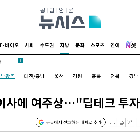
·서미화·
1위… 정
2.08%·
IT·바이오
사회
수도권
지방
문화
스포츠
연예
해 뛸 것"
리
일날씨]
전남광주
대전/충남
울산
강원
충북
전북
경남
원해 아틀
표이사에 여주상…"딥테크 투자
구글에서 선호하는 매체로 추가