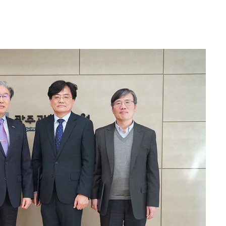
속[다음주
다"
려 죄송"
·서미화·
1위… 정
2.08%·
해 뛸 것"
리
일날씨]
원해 아틀