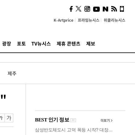
사이 해답 찾았죠"…알을
깨고 나온 '초자아'
K-Artprice
프라임뉴시스
위클리뉴시스
광장
포토
TV뉴시스
제휴 콘텐츠
제보
제주
"