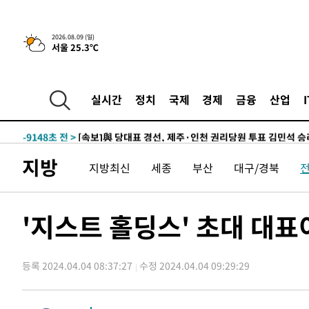
11시간 전 >
[속보]뉴욕증시 상승 마감…S&P 0.6% 나스닥 1.3%↑
-19397초 전 >
이란 "호르무즈 재개방 합의 근접…美 배상 선행돼야"
2026.08.09 (일)
서울 25.3℃
-10444초 전 >
[속보]與최고위원 제주·인천 순회경선…박선원·최민희
한민수·김용 순
-10397초 전 >
[속보]김민석, 與 전대 당원투표 누적 득표율 45.42%로 
청래 44.56%
-9679초 전 >
[속보]與 대표 경선 제주·인천 당원투표…金 47.75%·鄭 4
실시간
정치
국제
경제
금융
산업
宋 10.17%
-9213초 전 >
이강인 "아틀레티코 이적 기뻐…등번호 7번 의미보단 팀 위
-9148초 전 >
[속보]與 당대표 경선, 제주·인천 권리당원 투표 김민석 승
-2922초 전 >
낮 최고 35도 '무더위'…동해안 시간당 30㎜ '강한 비'[내
지방
지방최신
세종
부산
대구/경북
-2192초 전 >
[속보]이강인 "감독님이 원하는 마음 느꼈고, 많은 트로피 
레티코 이적"
-1974초 전 >
수도권 40도 육박 '펄펄'…동해안 일부 지역엔 호의주의보
-943초 전 >
온열질환 사망자 3명 늘어…누적 환자 3000명 돌파
'지스트 홀딩스' 초대 대
1시간 전 >
강릉에 시간당 81.4㎜ 물폭탄…도로 잠기고 담벼락 붕괴
2시간 전 >
백운산서 80년근 천종산삼 9뿌리 발견…감정가 1.3억원
등록 2024.04.04 08:37:27
수정 2024.04.04 09:29:29
3시간 전 >
선재도서 해루질 나섰다 실종 60대, 닷새 만에 숨진 채 발견
3시간 전 >
남자 농구, 나고야 아시안게임서 '홈팀' 일본과 한일전
3시간 전 >
여수 오동도 해상서 모터보트 전복…1명 사망·1명 실종