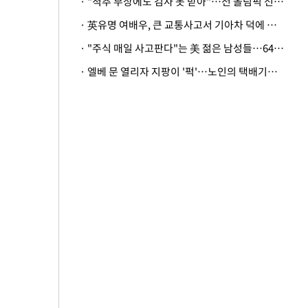
· "척추 부상에도 검사 못 받아"…전 올림픽 선수, 美봅슬레이협회 상대 소송
· 英유명 여배우, 큰 교통사고서 기아차 덕에 살았다
· "주식 매일 사고판다"는 美 젊은 남성들…64%가 "나는 인생의 패배자“
· 엘베 문 열리자 지팡이 '퍽'…노인의 택배기사 폭행 이유