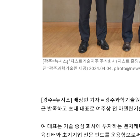
2시간 전 >
백운산서 80년근 천종산삼 9뿌리 발견…감정가 1.3억원
3시간 전 >
선재도서 해루질 나섰다 실종 60대, 닷새 만에 숨진 채 발견
3시간 전 >
남자 농구, 나고야 아시안게임서 '홈팀' 일본과 한일전
3시간 전 >
여수 오동도 해상서 모터보트 전복…1명 사망·1명 실종
5시간 전 >
극한폭염 한풀 꺾이지만…'낮 최고 35도' 무더위, 열대야 계
날씨]
5시간 전 >
축구협회 "압수수색·성접대 논란 사과…쇄신의 기회로 삼겠
6시간 전 >
[속보]'압수수색·성접대 논란' 축구협회 "실망과 걱정 안겨드
[광주=뉴시스] '지스트기술지주 주식회사(지스트 홀딩스
진=광주과학기술원 제공) 2024.04.04.
photo@news
9시간 전 >
'최고 37도' 폭염 지속…강원동해안 최대 150㎜ 비
11시간 전 >
[속보]뉴욕증시 상승 마감…S&P 0.6% 나스닥 1.3%↑
[광주=뉴시스] 배상현 기자 = 광주과학기술원
근 발족하고 초대 대표로 여주상 전 마젤란기
여 대표는 기술 중심 회사에 투자하는 벤처캐
육센터와 초기기업 전문 펀드를 운용함으로써 