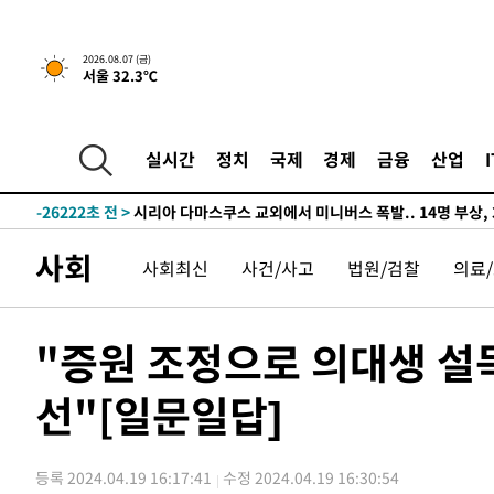
-29671초 전 >
[속보]경찰·노동부, HL만도 평택사업장 끼임 사망 관련
-29552초 전 >
[속보]합수본, '투표율 허위 입력' 중앙·서울·경기도 선관
2026.08.07 (금)
서울 32.3℃
압수수색
-29307초 전 >
[속보]원·달러 환율, 오전 9시 1423.8원
-29103초 전 >
[속보]삼성전자·SK하이닉스 동반 강보합…1%대 상승 
-29089초 전 >
[속보]코스닥, 5.95포인트(0.74%) 상승한 807.62개장
실시간
정치
국제
경제
금융
산업
-29057초 전 >
[속보]코스피, 6300선 재탈환…1.09% 오른 6365.07 
-26222초 전 >
시리아 다마스쿠스 교외에서 미니버스 폭발.. 14명 부상, 
태
-25520초 전 >
입추에도 극한더위…서울 낮 39도 '폭염중대경보'
사회
사회최신
사건/사고
법원/검찰
의료
-20484초 전 >
이란, 호르무즈서 "적국 목표물들"과 대치로 남부 케슘섬
례 큰 폭발음
-19199초 전 >
[속보]美, 폴리실리콘 수입 규제…파생제품 15% 관세, 1
발효
-17350초 전 >
[속보]트럼프, 美 원정출산 금지 행정명령 서명
"증원 조정으로 의대생 설
-15050초 전 >
[속보] 뉴욕증시, 일제 하락 마감…나스닥 0.06%↓
선"[일문일답]
-31984초 전 >
[속보]'300억원대 사기 혐의' 차가원 대표 구속 송치
-31178초 전 >
"미 전국적 살모네라 식중독 원인은 멕시코산 할라피뇨"--
-29691초 전 >
[속보]경찰·노동부, HL만도 평택사업장 끼임 사망 관련
등록 2024.04.19 16:17:41
수정 2024.04.19 16:30:54
-29572초 전 >
[속보]합수본, '투표율 허위 입력' 중앙·서울·경기도 선관