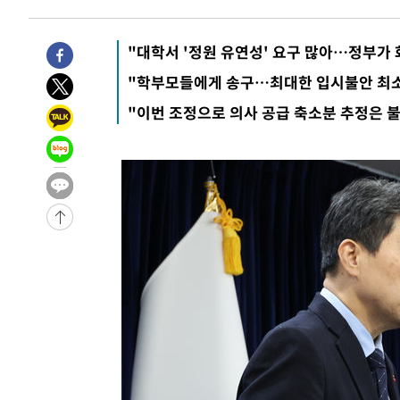
압수수색
-29327초 전 >
[속보]원·달러 환율, 오전 9시 1423.8원
-29123초 전 >
[속보]삼성전자·SK하이닉스 동반 강보합…1%대 상승 
"대학서 '정원 유연성' 요구 많아…정부가 
-29109초 전 >
[속보]코스닥, 5.95포인트(0.74%) 상승한 807.62개장
"학부모들에게 송구…최대한 입시불안 최소
-29077초 전 >
[속보]코스피, 6300선 재탈환…1.09% 오른 6365.07 
"이번 조정으로 의사 공급 축소분 추정은 
-26242초 전 >
시리아 다마스쿠스 교외에서 미니버스 폭발.. 14명 부상, 
태
-25540초 전 >
입추에도 극한더위…서울 낮 39도 '폭염중대경보'
-20504초 전 >
이란, 호르무즈서 "적국 목표물들"과 대치로 남부 케슘섬
례 큰 폭발음
-19219초 전 >
[속보]美, 폴리실리콘 수입 규제…파생제품 15% 관세, 1
발효
-17370초 전 >
[속보]트럼프, 美 원정출산 금지 행정명령 서명
-15070초 전 >
[속보] 뉴욕증시, 일제 하락 마감…나스닥 0.06%↓