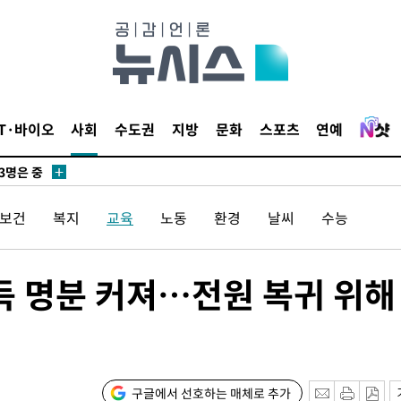
 압수수색
위 등 9곳
출발
IT·바이오
사회
수도권
지방
문화
스포츠
연예
개장
3명은 중
/보건
복지
교육
노동
환경
날씨
수능
에서 두차
20일 후
득 명분 커져…전원 복귀 위해
 CDC
 압수수색
구글에서 선호하는 매체로 추가
위 등 9곳