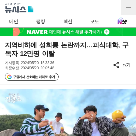
메인
랭킹
섹션
포토
지역비하에 성희롱 논란까지…피식대학, 구
독자 12만명 이탈
기사등록
2024/05/20 15:33:36
가
가
최종수정
2024/05/20 20:05:48
구글에서 선호하는 매체로 추가