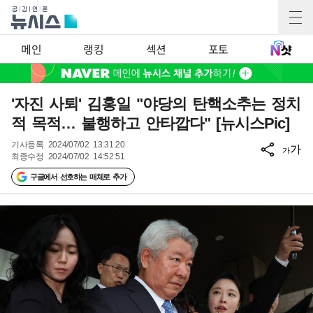
메인
랭킹
섹션
포토
'자진 사퇴' 김홍일 "야당의 탄핵소추는 정치
적 목적… 불행하고 안타깝다" [뉴시스Pic]
기사등록
2024/07/02 13:31:20
가
가
최종수정
2024/07/02 14:52:51
구글에서 선호하는 매체로 추가