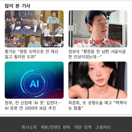
많이 본 기사
황기순 "원정 도박으로 전 재산
정보석 "황정음 전 남편 서글서글
잃고 필리핀 도피"
한 인상이었는데…"
정부, 전 산업에 'AI 옷' 입힌다…
최준희, 또 성형수술 예고 "짝짝이
AI 로봇 연 1000대 보급 추진
눈 탈출"
회사소개
제휴/컨텐츠 판매
약관·정책
고충처리