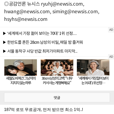
◎공감언론 뉴시스
ryuhj@newsis.com
,
hwang@newsis.com
,
siming@newsis.com
,
hsyhs@newsis.com
댓글