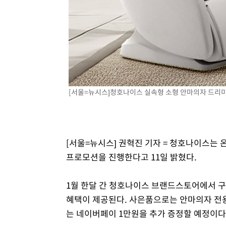
1시간 전 >
"韓 외환시장 개입 관측 배경엔 美의 대한국 무역적자 있어"
1시간 전 >
'월드컵 탈락 후폭풍' 축구협회…초유의 압수수색에 '충격·당
1시간 전 >
서울 낮 37.9도, 올여름 최고치 경신…영등포 순간 '40도'
2시간 전 >
[속보]종합특검, 대검 추가 압수수색…내란 중요임무종사 혐
3시간 전 >
[속보]코스닥, 800p 회복…0.26% 오른 801.67 마감
3시간 전 >
[속보]코스피, 301.88포인트(4.58%) 내린 6296.38 마감
[서울=뉴시스]청호나이스 실속형 소형 안마의자 드리미.(사
3시간 전 >
[속보]원·달러 환율, 0.7원 내린 1423.8원 마감
3시간 전 >
"여기 떨어졌다"…다누리, 스페이스X 로켓 달 충돌 흔적 포착
4시간 전 >
손흥민, 5경기 연속골 실패…LAFC는 승부차기 끝 과달라하라
6시간 전 >
내일까지 39도 '펄펄'…기상청 "태풍 지나며 폭염 잠시 꺾인
[서울=뉴시스] 권혁진 기자 = 청호나이스는
프로모션을 진행한다고 11일 밝혔다.
1월 한달 간 청호나이스 브랜드스토어에서 구
혜택이 제공된다. 사은품으로는 안마의자 전용
는 네이버페이 1만원을 추가 증정할 예정이다