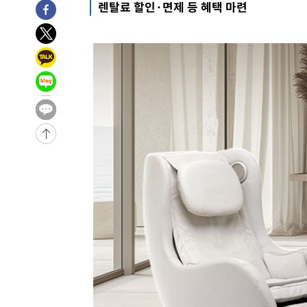
렌탈료 할인·면제 등 혜택 마련
3시간 전 >
[속보]코스닥, 800p 회복…0.26% 오른 801.67 마감
3시간 전 >
[속보]코스피, 301.88포인트(4.58%) 내린 6296.38 마감
3시간 전 >
[속보]원·달러 환율, 0.7원 내린 1423.8원 마감
3시간 전 >
"여기 떨어졌다"…다누리, 스페이스X 로켓 달 충돌 흔적 포착
4시간 전 >
손흥민, 5경기 연속골 실패…LAFC는 승부차기 끝 과달라하라
6시간 전 >
내일까지 39도 '펄펄'…기상청 "태풍 지나며 폭염 잠시 꺾인
-14158초 전 >
'월드컵 탈락 후폭풍' 축구협회…11시간 걸린 초유의 압
합)
-13594초 전 >
[속보] 뉴욕증시, 혼조 출발…나스닥 0.3%↓, 다우 0.1
-12387초 전 >
축구협회, 15년 전 심판 성 접대 파문에 "현재는 내부 지
-11072초 전 >
경찰, '홍명보는 2순위' 결론냈던 스포츠윤리센터도 압
55분 전 >
[속보]합참 "北 발사체는 단거리탄도미사일…감시·경계태세 
59분 전 >
日방위성, 北이 동해로 쏜 발사체는 탄도미사일 가능성
1시간 전 >
[속보] SKT, 에이닷 서비스 장애 발생…"원인 파악 중"
1시간 전 >
[속보]합참 "북, 동해상으로 미상 발사체 발사"
1시간 전 >
'낮 최고 39도' 불볕더위…한밤 열대야도 계속[내일날씨]
1시간 전 >
[속보]7~9일 프로야구 3연전도 폭염 취소…11일 재개