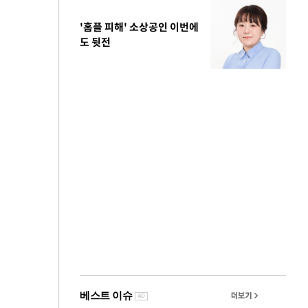
'홈플 피해' 소상공인 이번에
도 뒷전