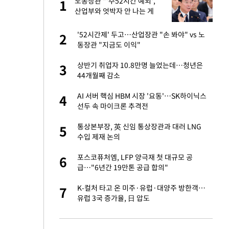
산
노동장관 "'주52시간 예외',
1
1
산업부와 엇박자 안 나는 게
이상"
앗겨…지금이라면 가
'52시간제' 두고…산업장관 "손 봐야" vs 노
2
2
동장관 "지금도 이익"
성 접대 파문에 "현
상반기 취업자 10.8만명 늘었는데…청년은
3
3
44개월째 감소
"이틀 만에 발견"
AI 서버 핵심 HBM 시장 '요동'…SK하이닉스
4
4
선두 속 마이크론 추격전
비스 장애 발생…"원
통상본부장, 英 신임 통상장관과 대러 LNG
5
5
수입 제재 논의
일까지 취소…11일
포스코퓨처엠, LFP 양극재 첫 대규모 공
6
6
급…"6년간 19만톤 공급 합의"
소…11일 재개·오
K-컬처 타고 온 미주·유럽·대양주 방한객…
7
7
유럽 3국 증가율, 日 압도