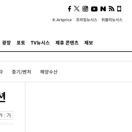
K-Artprice
프라임뉴시스
위클리뉴시스
광장
포토
TV뉴시스
제휴 콘텐츠
제보
자
중기/벤처
해양수산
션