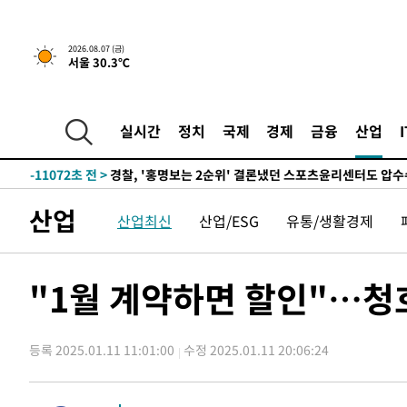
6시간 전 >
내일까지 39도 '펄펄'…기상청 "태풍 지나며 폭염 잠시 꺾인
2026.08.07 (금)
서울 30.3℃
-14158초 전 >
'월드컵 탈락 후폭풍' 축구협회…11시간 걸린 초유의 압
합)
-13594초 전 >
[속보] 뉴욕증시, 혼조 출발…나스닥 0.3%↓, 다우 0.1
-12387초 전 >
축구협회, 15년 전 심판 성 접대 파문에 "현재는 내부 지
실시간
정치
국제
경제
금융
산업
-11072초 전 >
경찰, '홍명보는 2순위' 결론냈던 스포츠윤리센터도 압
55분 전 >
[속보]합참 "北 발사체는 단거리탄도미사일…감시·경계태세 
59분 전 >
日방위성, 北이 동해로 쏜 발사체는 탄도미사일 가능성
산업
산업최신
산업/ESG
유통/생활경제
1시간 전 >
[속보] SKT, 에이닷 서비스 장애 발생…"원인 파악 중"
1시간 전 >
[속보]합참 "북, 동해상으로 미상 발사체 발사"
1시간 전 >
'낮 최고 39도' 불볕더위…한밤 열대야도 계속[내일날씨]
"1월 계약하면 할인"…청호
1시간 전 >
[속보]7~9일 프로야구 3연전도 폭염 취소…11일 재개
1시간 전 >
"韓 외환시장 개입 관측 배경엔 美의 대한국 무역적자 있어"
등록 2025.01.11 11:01:00
수정 2025.01.11 20:06:24
1시간 전 >
'월드컵 탈락 후폭풍' 축구협회…초유의 압수수색에 '충격·당
1시간 전 >
서울 낮 37.9도, 올여름 최고치 경신…영등포 순간 '40도'
2시간 전 >
[속보]종합특검, 대검 추가 압수수색…내란 중요임무종사 혐