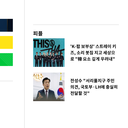
피플
'K-팝 보부상' 스트레이 키
즈, 소리 봇짐 지고 세상으
로 "韓 요소 깊게 우려내"
전성수 "서리풀지구 주민
의견, 국토부·LH에 충실히
전달할 것"