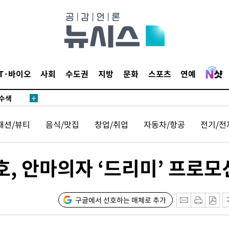
다"
수수색(종
4%↑
침 준수"
IT·바이오
사회
수도권
지방
문화
스포츠
연예
수수색
강화"
패션/뷰티
음식/맛집
창업/취업
자동차/항공
전기/전
, 안마의자 ‘드리미’ 프로모
황'
구글에서 선호하는 매체로 추가
의