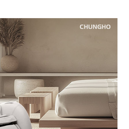
 격파
다"
수수색(종
4%↑
침 준수"
수수색
강화"