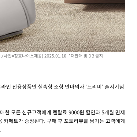
아이유, 장기하 '별일 없이 
1
다' 선곡…쿨한 일상 공개
황'
효린 "절친에게 남친 빼
2
만 안 있어"
의
축구협회, 15년 전 심판 
3
재는 내부 지침 준수"
진=청호나이스제공) 2025.01.10. *재판매 및 DB 금지
방은희, 母 고독사에 오열 
4
[속보] SKT, 에이닷 서
5
 격파
인 파악 중"
다"
 온라인 전용상품인 실속형 소형 안마의자 ‘드리미’ 출시기념
극한 폭염에 프로야구 9
6
재개
매한 모든 신규고객에게 렌탈료 9000원 할인과 5개월 면제
프로야구 9일까지 폭염 취
7
후 7시 시작(종합)
 카페트가 증정된다. 구매 후 포토리뷰를 남기는 고객에게
.