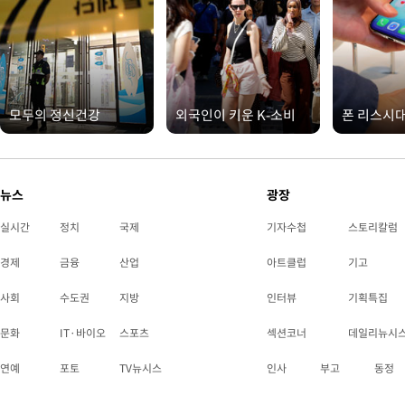
모두의 정신건강
외국인이 키운 K-소비
폰 리스시
뉴스
광장
실시간
정치
국제
기자수첩
스토리칼럼
경제
금융
산업
아트클럽
기고
사회
수도권
지방
인터뷰
기획특집
문화
IT·바이오
스포츠
섹션코너
데일리뉴시
연예
포토
TV뉴시스
인사
부고
동정