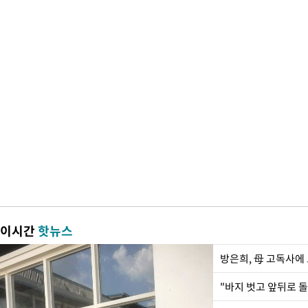
이시간
핫뉴스
방은희, 母 고독사에 