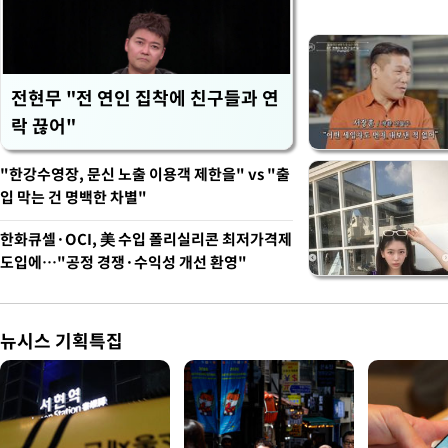
벽 소화'
전현무 "전 연인 집착에 친구들과 연
락 끊어"
"한강수영장, 문신 노출 이용객 제한을" vs "출
입 막는 건 명백한 차별"
한화큐셀·OCI, 美 수입 폴리실리콘 최저가격제
도입에…"공정 경쟁·수익성 개선 환영"
뉴시스 기획특집