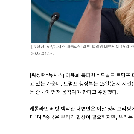
례 큰 폭발음
-5598초 전 >
[속보]美, 폴리실리콘 수입 규제…파생제품 15% 관세, 120일 후
효
-3749초 전 >
[속보]트럼프, 美 원정출산 금지 행정명령 서명
-1449초 전 >
[속보] 뉴욕증시, 일제 하락 마감…나스닥 0.06%↓
[워싱턴=AP/뉴시스]캐롤라인 레빗 백악관 대변인이 15일(
2025.04.16.
[워싱턴=뉴시스] 이윤희 특파원 = 도널드 트럼프
고 있는 가운데, 트럼프 행정부는 15일(현지 시간
는 중국이 먼저 움직여야 한다고 주장했다.
캐롤라인 레빗 백악관 대변인은 이날 정례브리핑에
다"며 "중국은 우리와 협상이 필요하지만, 우리는