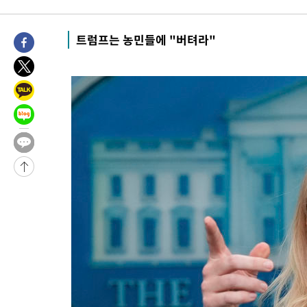
-30162초 전 >
[속보]국힘 윤리위, '돌려차기 발언' 진종오·서범수 징계 절차 
-25487초 전 >
[속보] 7월 중국 수출 23.9%↑ 수입 27.5%↑…무역총액
트럼프는 농민들에 "버텨라"
25.3%↑
-22647초 전 >
[속보]'채상병 순직 책임' 임성근, 항소심도 징역 3년
-22513초 전 >
[속보]종합특검, '관저이전 봐주기 감사' 유병호 구속기소
-19113초 전 >
민주 콩고 에볼라환자 4천명 돌파, 4053명 발생 1850명 사망
-18363초 전 >
[속보]'300억원대 사기 혐의' 차가원 대표 구속 송치
-17557초 전 >
"미 전국적 살모네라 식중독 원인은 멕시코산 할라피뇨"-- CD
-16070초 전 >
[속보]경찰·노동부, HL만도 평택사업장 끼임 사망 관련 압수
-15951초 전 >
[속보]합수본, '투표율 허위 입력' 중앙·서울·경기도 선관위 등
압수수색
-15706초 전 >
[속보]원·달러 환율, 오전 9시 1423.8원
-15502초 전 >
[속보]삼성전자·SK하이닉스 동반 강보합…1%대 상승 출발
-15488초 전 >
[속보]코스닥, 5.95포인트(0.74%) 상승한 807.62개장
-15456초 전 >
[속보]코스피, 6300선 재탈환…1.09% 오른 6365.07 개장
-12621초 전 >
시리아 다마스쿠스 교외에서 미니버스 폭발.. 14명 부상, 3명은
태
-11919초 전 >
입추에도 극한더위…서울 낮 39도 '폭염중대경보'
-6883초 전 >
이란, 호르무즈서 "적국 목표물들"과 대치로 남부 케슘섬에서 