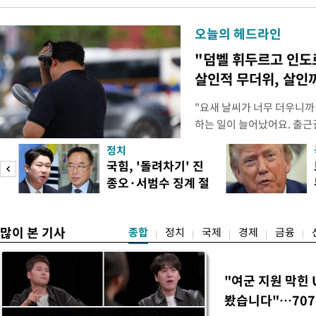
오늘의 헤드라인
"덤벨 휘두르고 인도
살인적 무더위, 살인
"요새 날씨가 너무 더우니까
하는 일이 늘어났어요. 출근
거나, 누가 길을 막고 서 있
정치
(40대 직장인 A씨) 유례없
국힘, '돌려차기' 진
에도 쉽게 짜증을 내거나 
종오·서범수 징계 절
있다. 높은 기온과 습도가 
송
차 개시
많이 본 기사
종합
정치
국제
경제
금융
"여군 지원 막힌 
봤습니다"…707