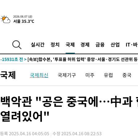
-22493초 전 >
[속보]종합특검, '관저이전 봐주기 감사' 유병호 구속기소
-19093초 전 >
민주 콩고 에볼라환자 4천명 돌파, 4053명 발생 1850명 사망
2026.08.07 (금)
서울 35.3℃
-18343초 전 >
[속보]'300억원대 사기 혐의' 차가원 대표 구속 송치
-17537초 전 >
"미 전국적 살모네라 식중독 원인은 멕시코산 할라피뇨"-- CD
-16050초 전 >
[속보]경찰·노동부, HL만도 평택사업장 끼임 사망 관련 압수
실시간
정치
국제
경제
금융
산업
IT·
-15931초 전 >
[속보]합수본, '투표율 허위 입력' 중앙·서울·경기도 선관위 등
압수수색
-15686초 전 >
[속보]원·달러 환율, 오전 9시 1423.8원
-15482초 전 >
[속보]삼성전자·SK하이닉스 동반 강보합…1%대 상승 출발
국제
국제최신
국제기구
미주
유럽
중국
-15468초 전 >
[속보]코스닥, 5.95포인트(0.74%) 상승한 807.62개장
-15436초 전 >
[속보]코스피, 6300선 재탈환…1.09% 오른 6365.07 개장
-12601초 전 >
시리아 다마스쿠스 교외에서 미니버스 폭발.. 14명 부상, 3명은
백악관 "공은 중국에…中과 
태
-11899초 전 >
입추에도 극한더위…서울 낮 39도 '폭염중대경보'
열려있어"
-6863초 전 >
이란, 호르무즈서 "적국 목표물들"과 대치로 남부 케슘섬에서 
례 큰 폭발음
-5578초 전 >
[속보]美, 폴리실리콘 수입 규제…파생제품 15% 관세, 120일 후
효
-3729초 전 >
[속보]트럼프, 美 원정출산 금지 행정명령 서명
등록 2025.04.16 04:05:05
수정 2025.04.16 08:22:53
-1429초 전 >
[속보] 뉴욕증시, 일제 하락 마감…나스닥 0.06%↓