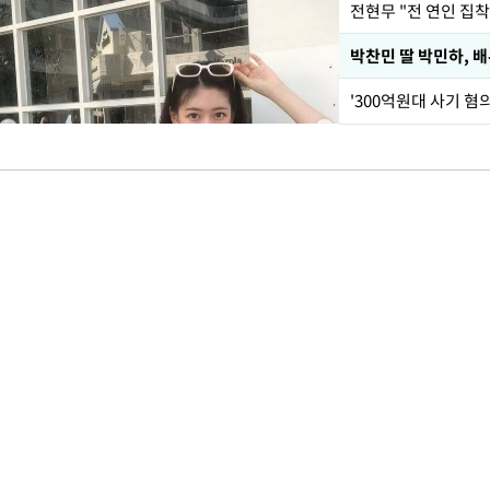
전현무 "전 연인 집
'300억원대 사기 혐