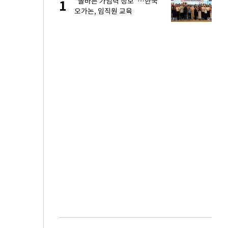
절
"올바른 가임력 정보"…한국
1
1
"
오가논, 임직원 교육
승연, 건강 괜찮나
2
근조화환, 왜?[뉴
3
 다 죽어"…전세금
4
백 "여성성을 잃는
5
원하는 마음 느꼈고,
6
코 이적"
당원투표 누적 득표율
7
44.56%