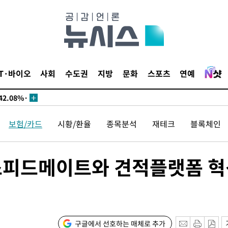
서미화·한
IT·바이오
사회
수도권
지방
문화
스포츠
연예
1위… 정청
2.08%·
해 뛸 것"
보험/카드
시황/환율
종목분석
재테크
블록체인
리
씨]
해 아틀레티
스피드메이트와 견적플랫폼 혁
구글에서 선호하는 매체로 추가