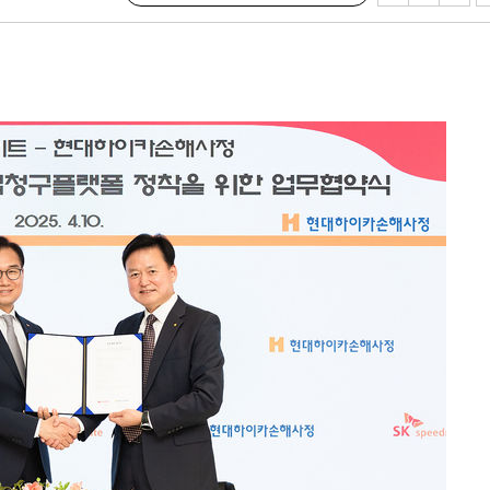
속[다음주
다"
려 죄송"
서미화·한
1위… 정청
2.08%·
해 뛸 것"
리
씨]
해 아틀레티