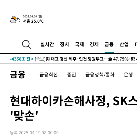
2026.08.09 (일)
서울 25.0℃
12시간 전 >
[속보]뉴욕증시 상승 마감…S&P 0.6% 나스닥 1.3%↑
-14076초 전 >
이란 "호르무즈 재개방 합의 근접…美 배상 선행돼야"
-5123초 전 >
[속보]與최고위원 제주·인천 순회경선…박선원·최민희·
실시간
정치
국제
경제
금융
산업
민수·김용 순
-5076초 전 >
[속보]김민석, 與 전대 당원투표 누적 득표율 45.42%로 
래 44.56%
-4358초 전 >
[속보]與 대표 경선 제주·인천 당원투표…金 47.75%·鄭 4
宋 10.17%
-3892초 전 >
이강인 "아틀레티코 이적 기뻐…등번호 7번 의미보단 팀 위
금융
금융최신
증권
금융정책/통화
은행
-3827초 전 >
[속보]與 당대표 경선, 제주·인천 권리당원 투표 김민석 승
39분 전 >
낮 최고 35도 '무더위'…동해안 시간당 30㎜ '강한 비'[내일날
52분 전 >
[속보]이강인 "감독님이 원하는 마음 느꼈고, 많은 트로피 원
현대하이카손해사정, SK
코 이적"
55분 전 >
수도권 40도 육박 '펄펄'…동해안 일부 지역엔 호의주의보
'맞손'
1시간 전 >
온열질환 사망자 3명 늘어…누적 환자 3000명 돌파
2시간 전 >
강릉에 시간당 81.4㎜ 물폭탄…도로 잠기고 담벼락 붕괴
3시간 전 >
백운산서 80년근 천종산삼 9뿌리 발견…감정가 1.3억원
등록 2025.04.19 08:00:00
4시간 전 >
선재도서 해루질 나섰다 실종 60대, 닷새 만에 숨진 채 발견