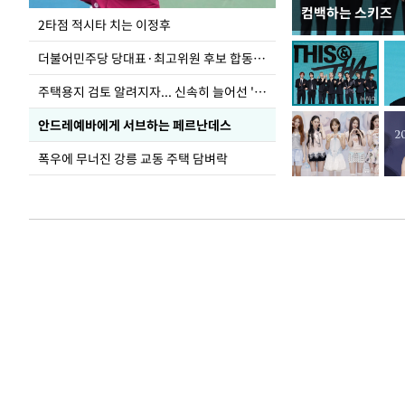
컴백하는 스키즈
이번주 국회에는 무
2타점 적시타 치는 이정후
더불어민주당 당대표·최고위원 후보 합동연설회
주택용지 검토 알려지자... 신속히 늘어선 '근조화환'
안드레예바에게 서브하는 페르난데스
폭우에 무너진 강릉 교동 주택 담벼락