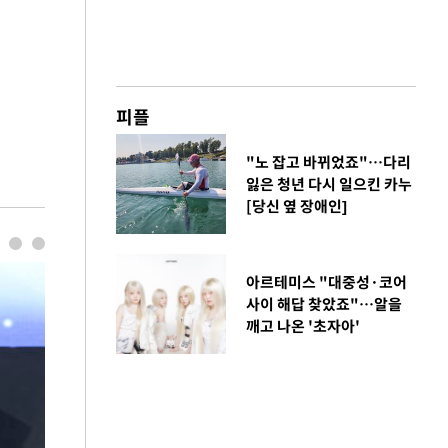
피플
"노 잡고 바뀌었죠"…다리
잃은 청년 다시 일으킨 카누
[당신 옆 장애인]
아르테미스 "대중성·코어
사이 해답 찾았죠"…알을
깨고 나온 '초자아'