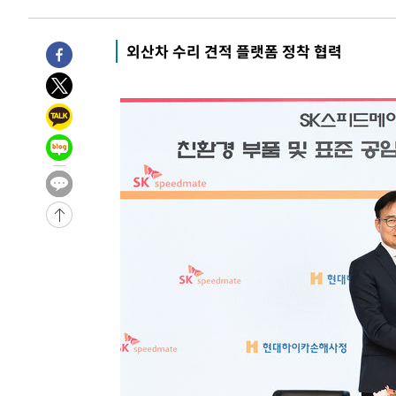
5시간 전 >
남자 농구, 나고야 아시안게임서 '홈팀' 일본과 한일전
5시간 전 >
여수 오동도 해상서 모터보트 전복…1명 사망·1명 실종
외산차 수리 견적 플랫폼 정착 협력
6시간 전 >
극한폭염 한풀 꺾이지만…'낮 최고 35도' 무더위, 열대야 계
날씨]
7시간 전 >
축구협회 "압수수색·성접대 논란 사과…쇄신의 기회로 삼겠
7시간 전 >
[속보]'압수수색·성접대 논란' 축구협회 "실망과 걱정 안겨드
10시간 전 >
'최고 37도' 폭염 지속…강원동해안 최대 150㎜ 비
12시간 전 >
[속보]뉴욕증시 상승 마감…S&P 0.6% 나스닥 1.3%↑
-14076초 전 >
이란 "호르무즈 재개방 합의 근접…美 배상 선행돼야"
-5123초 전 >
[속보]與최고위원 제주·인천 순회경선…박선원·최민희·
민수·김용 순
-5076초 전 >
[속보]김민석, 與 전대 당원투표 누적 득표율 45.42%로 
래 44.56%
-4358초 전 >
[속보]與 대표 경선 제주·인천 당원투표…金 47.75%·鄭 4
宋 10.17%
-3892초 전 >
이강인 "아틀레티코 이적 기뻐…등번호 7번 의미보단 팀 위
-3827초 전 >
[속보]與 당대표 경선, 제주·인천 권리당원 투표 김민석 승
39분 전 >
낮 최고 35도 '무더위'…동해안 시간당 30㎜ '강한 비'[내일날
52분 전 >
[속보]이강인 "감독님이 원하는 마음 느꼈고, 많은 트로피 원
코 이적"
55분 전 >
수도권 40도 육박 '펄펄'…동해안 일부 지역엔 호의주의보