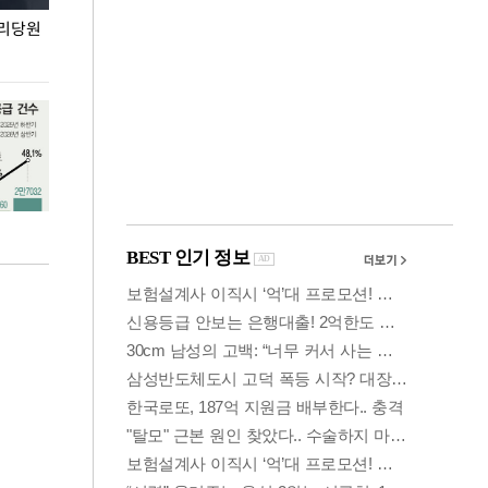
권리당원
무더위 잊는 도심형 여름 축제 '2026 서울 바캉스
용산어린이정원 앞
페스티벌'