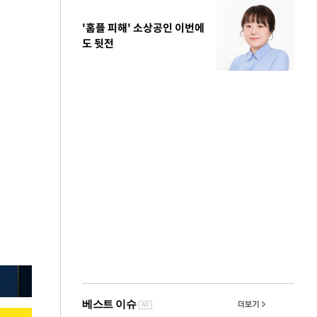
'홈플 피해' 소상공인 이번에
도 뒷전