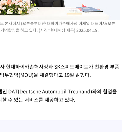
김희철, 거꾸로 걸린 광복
1
태극기 현수막에 "X돌았네
"손 떨림 포착"…카라 한
2
메이트 본사에서 (오른쪽부터)현대하이카손해사정 이재열 대표이사(오른
팬들 '걱정'
촬영을 하고 있다. (사진=현대해상 제공) 2025.04.19.
용산어린이정원 앞 즐비한 
3
시스Pic]
차가원 "○○○ 까면 주변
4
속[다음주
미반환 속 녹취 폭로 파장
다"
자회사 현대하이카손해사정과 SK스피드메이트가 친환경 부품
유혜정, 자궁적출 수술 고
려 죄송"
5
업무협약(MOU)을 체결했다고 19일 밝혔다.
것이…"
T(Deutsche Automobil Treuhand)와의 협업을
[속보]이강인 "감독님이 
6
많은 트로피 원해 아틀레티
할 수 있는 서비스를 제공하고 있다.
[속보]김민석, 與 전대 
7
45.42%로 1위… 정청래 