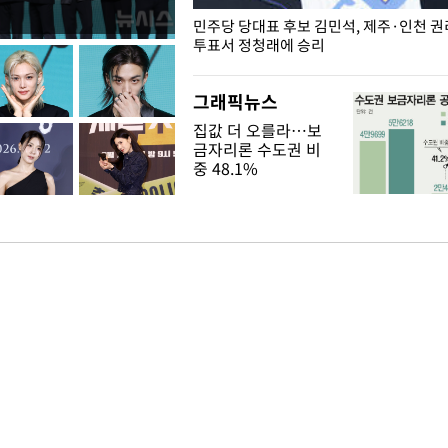
슨 일이? [뉴시스국회토pic]
민주당 당대표 후보 김민석, 제주·인천 
투표서 정청래에 승리
그래픽뉴스
집값 더 오를라…보
금자리론 수도권 비
중 48.1%