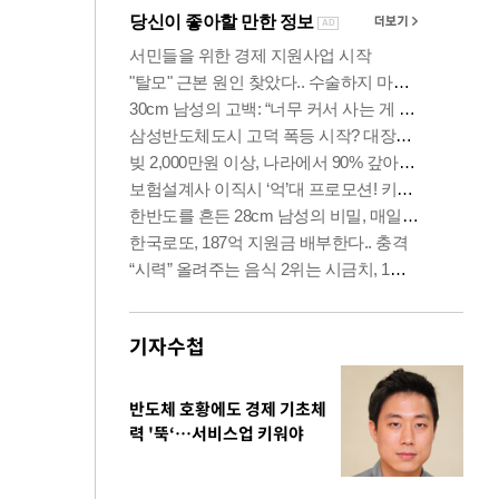
기자수첩
반도체 호황에도 경제 기초체
력 '뚝‘…서비스업 키워야