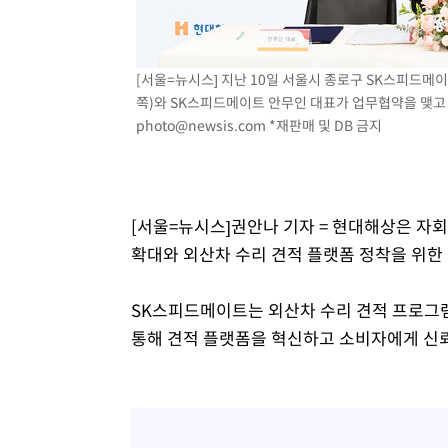
1시간 전 >
온열질환 사망자 3명 늘어…누적 환자 3000명 돌파
2시간 전 >
강릉에 시간당 81.4㎜ 물폭탄…도로 잠기고 담벼락 붕괴
[서울=뉴시스] 지난 10일 서울시 종로구 SK스피드
3시간 전 >
백운산서 80년근 천종산삼 9뿌리 발견…감정가 1.3억원
쪽)와 SK스피드메이트 안무인 대표가 업무협약을 맺고 기념
4시간 전 >
선재도서 해루질 나섰다 실종 60대, 닷새 만에 숨진 채 발견
photo@newsis.com
*재판매 및 DB 금지
5시간 전 >
남자 농구, 나고야 아시안게임서 '홈팀' 일본과 한일전
5시간 전 >
여수 오동도 해상서 모터보트 전복…1명 사망·1명 실종
6시간 전 >
극한폭염 한풀 꺾이지만…'낮 최고 35도' 무더위, 열대야 계
날씨]
7시간 전 >
축구협회 "압수수색·성접대 논란 사과…쇄신의 기회로 삼겠
[서울=뉴시스]권안나 기자 = 현대해상은 
7시간 전 >
[속보]'압수수색·성접대 논란' 축구협회 "실망과 걱정 안겨드
확대와 외산차 수리 견적 플랫폼 정착을 위한 
10시간 전 >
'최고 37도' 폭염 지속…강원동해안 최대 150㎜ 비
12시간 전 >
[속보]뉴욕증시 상승 마감…S&P 0.6% 나스닥 1.3%↑
SK스피드메이트는 외산차 수리 견적 프로그램인 DA
통해 견적 플랫폼을 혁신하고 소비자에게 신뢰