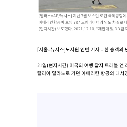
0.49%↑
24분 전 >
[속보] 이란 대통령 "지금 최고지도자와 소통하기가 매우 어려워
년 인터뷰
4시간 전 >
[속보] "이란-오만, 호르무즈 해협 통행 항로 합의" 이란 외
[댈러스=AP/뉴시스] 지난 7월 보스턴 로건 국제공항
아메리칸항공이 보잉 787 드림라이너의 인도 차질로 
(현지시간) 보도했다. 2021.12.10. *재판매 및 DB 금
[서울=뉴시스]노지원 인턴 기자 = 한 승객의
21일(현지시간) 미국의 여행 잡지 트래블 앤 레저
탈리아 밀라노로 가던 아메리칸 항공의 대서양