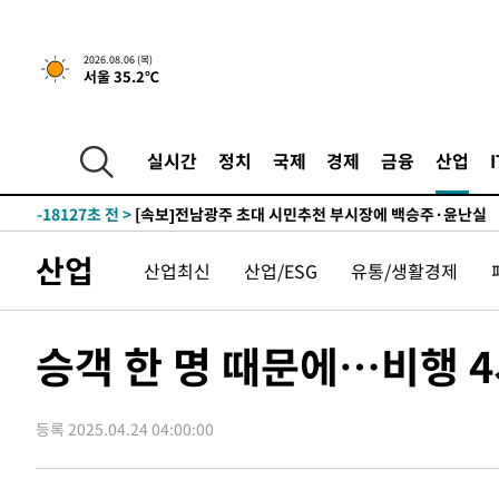
-24480초 전 >
트럼프, 한국계 진보 주지사 후보 맹공…"공산주의가 최대
-24458초 전 >
"美간섭에 합의 지연"…트럼프, '이란 호르무즈 통제권'
2026.08.06 (목)
서울 35.2℃
-20978초 전 >
[속보]산업장관 "李정부, 원전 반대 안해…안정 전력 위
-19675초 전 >
[속보]경찰, '홍명보 선임 논란' 대한축구협회·축구회관 
색
-19062초 전 >
[속보]산업장관 "美무역법 제301조 과잉생산 결과 발표 8
실시간
정치
국제
경제
금융
산업
상
-18855초 전 >
[속보]코스피 매도사이드카 발동…4%대 급락
-18127초 전 >
[속보]전남광주 초대 시민추천 부시장에 백승주·윤난실
-15688초 전 >
서울 열대야 15일째 지속…비공식 '초열대야' 30도 넘어
산업
산업최신
산업/ESG
유통/생활경제
-14255초 전 >
[속보]코스닥, 2.15포인트(0.27%) 내린 797.44 출발
-14238초 전 >
[속보]코스피, 119.51포인트(1.81%) 내린 6478.75 개
-10685초 전 >
6월 경상수지 497.3억 달러…두 달 연속 사상 최대
승객 한 명 때문에…비행 
-10636초 전 >
서울 낮 39도 '폭염중대경보'…40도 관측 가능성도
-7998초 전 >
미 워싱턴주 스포캔 시의 통제불능 3개 산불, 방화선 일부 
등록 2025.04.24 04:00:00
-171초 전 >
[속보] 호르무즈 해협 이란-오만 협상 기대속 뉴욕증시 혼조 
0.49%↑
24분 전 >
[속보] 이란 대통령 "지금 최고지도자와 소통하기가 매우 어려워
년 인터뷰
4시간 전 >
[속보] "이란-오만, 호르무즈 해협 통행 항로 합의" 이란 외