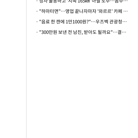
· 정차 불응하고 '시속 165㎞' 아찔 도주…음주운전자 체포
· "하마터면"…영업 끝나자마자 '와르르' 카페 테라스 덮친 대리석 외벽
· "음료 한 캔에 1만1000원?"…우즈벡 관광청까지 나섰다, 유튜버 폭로 후폭풍
· "300만원 보낸 전 남친, 받아도 될까요"…결혼 앞둔 예비신부의 뜻밖 고충