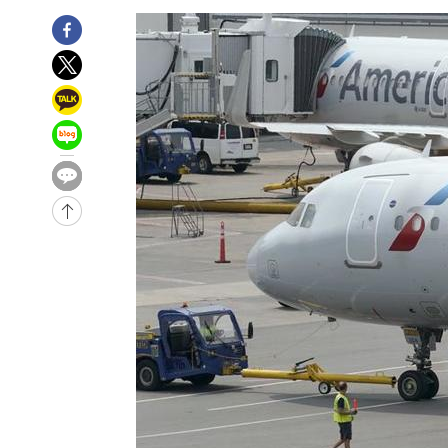
-32262초 전 >
손흥민, 5경기 연속골 실패…LAFC는 승부차기 끝 과달
-24863초 전 >
내일까지 39도 '펄펄'…기상청 "태풍 지나며 폭염 잠시 
-24500초 전 >
트럼프, 한국계 진보 주지사 후보 맹공…"공산주의가 최대
-24478초 전 >
"美간섭에 합의 지연"…트럼프, '이란 호르무즈 통제권'
-20998초 전 >
[속보]산업장관 "李정부, 원전 반대 안해…안정 전력 위
-19695초 전 >
[속보]경찰, '홍명보 선임 논란' 대한축구협회·축구회관 
색
-19082초 전 >
[속보]산업장관 "美무역법 제301조 과잉생산 결과 발표 8
상
-18875초 전 >
[속보]코스피 매도사이드카 발동…4%대 급락
-18147초 전 >
[속보]전남광주 초대 시민추천 부시장에 백승주·윤난실
-15708초 전 >
서울 열대야 15일째 지속…비공식 '초열대야' 30도 넘어
-14275초 전 >
[속보]코스닥, 2.15포인트(0.27%) 내린 797.44 출발
-14258초 전 >
[속보]코스피, 119.51포인트(1.81%) 내린 6478.75 개
-10705초 전 >
6월 경상수지 497.3억 달러…두 달 연속 사상 최대
-10656초 전 >
서울 낮 39도 '폭염중대경보'…40도 관측 가능성도
-8018초 전 >
미 워싱턴주 스포캔 시의 통제불능 3개 산불, 방화선 일부 
-191초 전 >
[속보] 호르무즈 해협 이란-오만 협상 기대속 뉴욕증시 혼조 