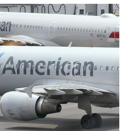
라하라 격파
꺾인다"
 위협"
 수용할까
해 불가피"
등 압수수
월 중 예
장
구축
마감 다우