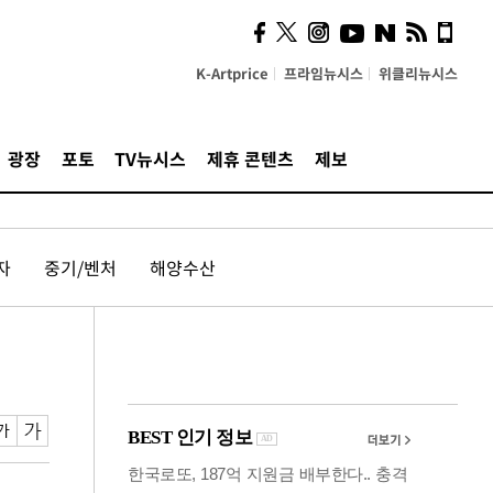
계…'고급 가요'의 주체적
영토
K-Artprice
프라임뉴시스
위클리뉴시스
광장
포토
TV뉴시스
제휴 콘텐츠
제보
자
중기/벤처
해양수산