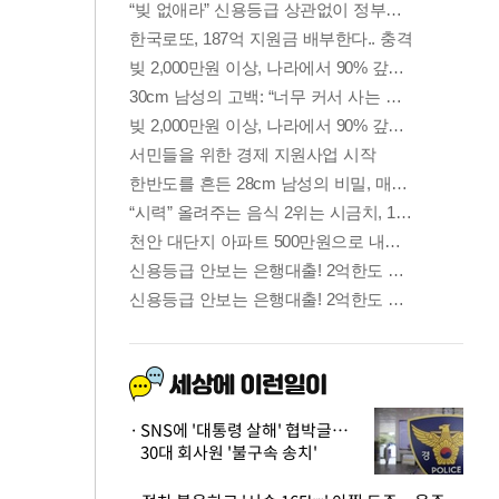
SNS에 '대통령 살해' 협박글…
30대 회사원 '불구속 송치'