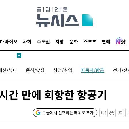
 위협"
 수용할까
해 불가피"
등 압수수
월 중 예
IT·바이오
사회
수도권
지방
문화
스포츠
연예
패션/뷰티
음식/맛집
창업/취업
자동차/항공
전기/전
장
4시간 만에 회항한 항공기
구축
마감 다우
구글에서 선호하는 매체로 추가
" 취임 3
무부 대변인