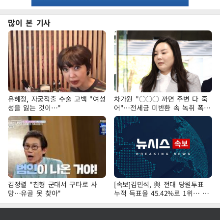
많이 본 기사
유혜정, 자궁적출 수술 고백 "여성
차가원 "○○○ 까면 주변 다 죽
성을 잃는 것이…"
어"…전세금 미반환 속 녹취 폭로
파장
김정렬 "친형 군대서 구타로 사
[속보]김민석, 與 전대 당원투표
망…유골 못 찾아"
누적 득표율 45.42%로 1위… 정
청래 44.56%