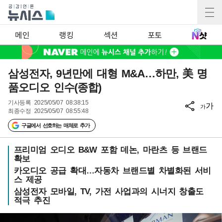
메인
랭킹
섹션
포토
삼성전자, 9년만에 대형 M&A…하만, 美 명
품오디오 인수(종합)
기사등록
2025/05/07 08:38:15
가
가
최종수정
2025/05/07 08:55:48
구글에서 선호하는 매체로 추가
프리미엄 오디오 B&W 포함 데논, 마란츠 등 브랜드
확보
카오디오 공급 확대…자동차 브랜드별 차별화된 서비
스 제공
삼성전자 모바일, TV, 가전 사업과의 시너지 창출도
적극 추진