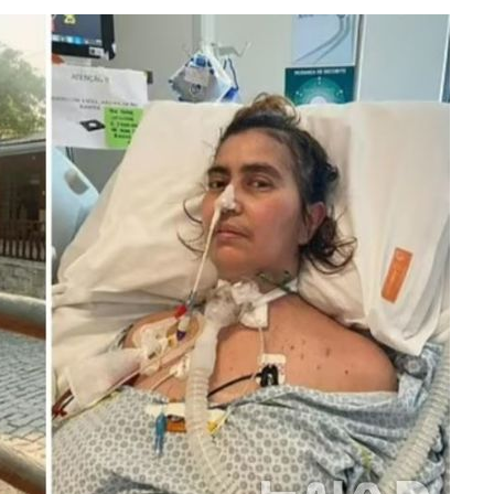
·서미화·
1위… 정
鄭
해 뛸 것"
리
일날씨]
원해 아틀