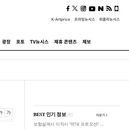
사이 해답 찾았죠"…알을
깨고 나온 '초자아'
K-Artprice
프라임뉴시스
위클리뉴시스
광장
포토
TV뉴시스
제휴 콘텐츠
제보