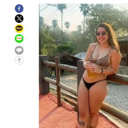
11시간 전 >
[속보]뉴욕증시 상승 마감…S&P 0.6% 나스닥 1.3%↑
-19823초 전 >
이란 "호르무즈 재개방 합의 근접…美 배상 선행돼야"
-10870초 전 >
[속보]與최고위원 제주·인천 순회경선…박선원·최민희
한민수·김용 순
-10823초 전 >
[속보]김민석, 與 전대 당원투표 누적 득표율 45.42%로 
청래 44.56%
-10105초 전 >
[속보]與 대표 경선 제주·인천 당원투표…金 47.75%·
42.08%·宋 10.17%
-9639초 전 >
이강인 "아틀레티코 이적 기뻐…등번호 7번 의미보단 팀 위
-9574초 전 >
[속보]與 당대표 경선, 제주·인천 권리당원 투표 김민석 승
-3348초 전 >
낮 최고 35도 '무더위'…동해안 시간당 30㎜ '강한 비'[내
-2618초 전 >
[속보]이강인 "감독님이 원하는 마음 느꼈고, 많은 트로피 
레티코 이적"
-2400초 전 >
수도권 40도 육박 '펄펄'…동해안 일부 지역엔 호의주의보
-1369초 전 >
온열질환 사망자 3명 늘어…누적 환자 3000명 돌파
1시간 전 >
강릉에 시간당 81.4㎜ 물폭탄…도로 잠기고 담벼락 붕괴
2시간 전 >
백운산서 80년근 천종산삼 9뿌리 발견…감정가 1.3억원
3시간 전 >
선재도서 해루질 나섰다 실종 60대, 닷새 만에 숨진 채 발견
3시간 전 >
남자 농구, 나고야 아시안게임서 '홈팀' 일본과 한일전
3시간 전 >
여수 오동도 해상서 모터보트 전복…1명 사망·1명 실종