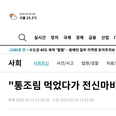
청래 44.56%
-10085초 전 >
[속보]與 대표 경선 제주·인천 당원투표…金 47.75%·
42.08%·宋 10.17%
-9619초 전 >
이강인 "아틀레티코 이적 기뻐…등번호 7번 의미보단 팀 위
2026.08.09 (일)
서울 25.3℃
-9554초 전 >
[속보]與 당대표 경선, 제주·인천 권리당원 투표 김민석 승
-3328초 전 >
낮 최고 35도 '무더위'…동해안 시간당 30㎜ '강한 비'[내
-2598초 전 >
[속보]이강인 "감독님이 원하는 마음 느꼈고, 많은 트로피 
실시간
정치
국제
경제
금융
산업
레티코 이적"
-2380초 전 >
수도권 40도 육박 '펄펄'…동해안 일부 지역엔 호의주의보
-1349초 전 >
온열질환 사망자 3명 늘어…누적 환자 3000명 돌파
1시간 전 >
강릉에 시간당 81.4㎜ 물폭탄…도로 잠기고 담벼락 붕괴
사회
사회최신
사건/사고
법원/검찰
의료
2시간 전 >
백운산서 80년근 천종산삼 9뿌리 발견…감정가 1.3억원
3시간 전 >
선재도서 해루질 나섰다 실종 60대, 닷새 만에 숨진 채 발견
3시간 전 >
남자 농구, 나고야 아시안게임서 '홈팀' 일본과 한일전
"통조림 먹었다가 전신마비
3시간 전 >
여수 오동도 해상서 모터보트 전복…1명 사망·1명 실종
4시간 전 >
극한폭염 한풀 꺾이지만…'낮 최고 35도' 무더위, 열대야 계
등록 2025.05.10 11:30:32
수정 2025.05.10 13:05:24
날씨]
5시간 전 >
축구협회 "압수수색·성접대 논란 사과…쇄신의 기회로 삼겠
6시간 전 >
[속보]'압수수색·성접대 논란' 축구협회 "실망과 걱정 안겨드
9시간 전 >
'최고 37도' 폭염 지속…강원동해안 최대 150㎜ 비