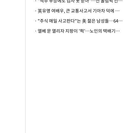
· "척추 부상에도 검사 못 받아"…전 올림픽 선수, 美봅슬레이협회 상대 소송
· 英유명 여배우, 큰 교통사고서 기아차 덕에 살았다
· "주식 매일 사고판다"는 美 젊은 남성들…64%가 "나는 인생의 패배자“
· 엘베 문 열리자 지팡이 '퍽'…노인의 택배기사 폭행 이유