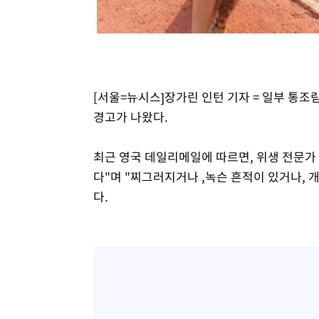
4시간 전 >
극한폭염 한풀 꺾이지만…'낮 최고 35도' 무더위, 열대야 계
날씨]
5시간 전 >
축구협회 "압수수색·성접대 논란 사과…쇄신의 기회로 삼겠
6시간 전 >
[속보]'압수수색·성접대 논란' 축구협회 "실망과 걱정 안겨드
9시간 전 >
'최고 37도' 폭염 지속…강원동해안 최대 150㎜ 비
[서울=뉴시스]장가린 인턴 기자 = 일부 통
11시간 전 >
[속보]뉴욕증시 상승 마감…S&P 0.6% 나스닥 1.3%↑
경고가 나왔다.
최근 영국 데일리메일에 따르면, 위생 전문가 
다"며 "찌그러지거나 ,녹슨 흔적이 있거나, 
다.