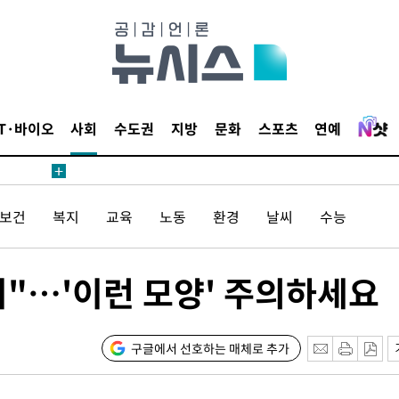
鄭
해 뛸 것"
리
일날씨]
원해 아틀
IT·바이오
사회
수도권
지방
문화
스포츠
연예
/보건
복지
교육
노동
환경
날씨
수능
"…'이런 모양' 주의하세요
속[다음주
다"
구글에서 선호하는 매체로 추가
려 죄송"