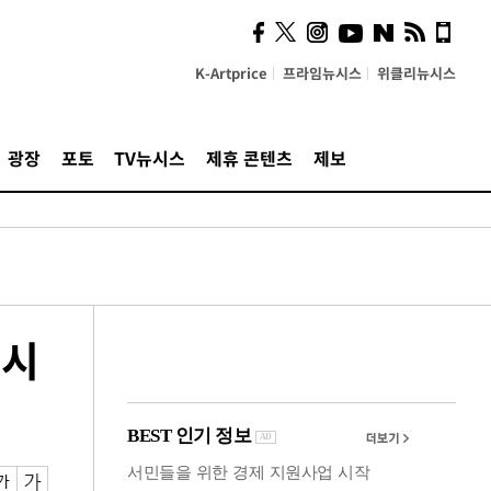
사이 해답 찾았죠"…알을
깨고 나온 '초자아'
K-Artprice
프라임뉴시스
위클리뉴시스
광장
포토
TV뉴시스
제휴 콘텐츠
제보
뉴시