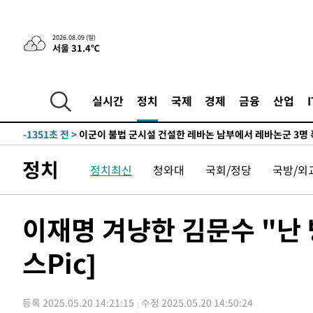
-26172초 전 >
손흥민, 68분 뛰고 2경기 침묵…LAFC, 톨루카에 1-0 승
-25444초 전 >
'2경기 연속 침묵' 손흥민, 톨루카전 68분만 뛰고 슈팅 0
2026.08.09 (일)
서울 31.4℃
-24196초 전 >
이강인, 오늘 서울서 AT마드리드 입단식…'전례 없는 특
-11078초 전 >
'여긴 20도, 저긴 50도'…열화상 카메라로 본 폭염 저감
차'
-10549초 전 >
콜롬비아 신임 우파 대통령 취임 하루만에 차량폭탄 폭발
실시간
정치
국제
경제
금융
산업
-4143초 전 >
튀르키예 외무장관, "메카 3국 방위협정은 이란이 목표 아냐
-1351초 전 >
이군이 불법 군시설 건설한 레바논 남부에서 레바논군 3명 
상
25분 전 >
[속보]美중부 사령관, 이스라엘 긴급방문 다중화된 전선 상황 
정치
정치최신
청와대
국회/정당
국방/외
57분 전 >
美 국방부, 켄달 전 공군장관 보안허가 취소…“에어포스원 기밀
론 누출”
58분 전 >
‘축구의 신’ 아르헨티나 축구 선수 메시의 부친 지병 별세
58분 전 >
“美 이란전 무기 소진…북한과 분쟁시 주한 미군 취약해질 수 
이재명 겨냥한 김문수 "난 
-30900초 전 >
[속보]장은수, KLPGA 제주삼다수 역전 우승…데뷔 10년
정상
스Pic]
-26265초 전 >
"얼마나 더웠으면"…안동 물길공원서 헤엄친 구렁이 '소
-26192초 전 >
손흥민, 68분 뛰고 2경기 침묵…LAFC, 톨루카에 1-0 승
-25464초 전 >
'2경기 연속 침묵' 손흥민, 톨루카전 68분만 뛰고 슈팅 0
등록 2025.05.20 14:21:15
수정 2025.05.20 14:50:24
-24216초 전 >
이강인, 오늘 서울서 AT마드리드 입단식…'전례 없는 특