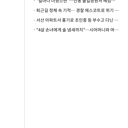
· "얼마나 더웠으면"…안동 물길공원서 헤엄친 구렁이 '소동'
· 퇴근길 정체 속 기적… 경찰 에스코트로 위기 넘긴 생후 2일 신생아
· 서산 아파트서 흉기로 초인종 등 부수고 다닌 50대 정신병원행
· "4살 손녀에게 술 냄새까지"…시어머니와 여행 가도 될까