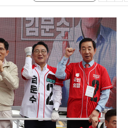
시설 '온도
 사건
 " 밝혀
폭발로 부
논의
정보, 언
있어”