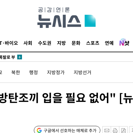
리(종합)
개
급대우'
시설 '온도
 사건
IT·바이오
사회
수도권
지방
문화
스포츠
연예
 " 밝혀
폭발로 부
논의
교
북한
행정
지방정가
지방선거
정보, 언
있어”
방탄조끼 입을 필요 없어" [
 차에 첫
동'
리(종합)
개
구글에서 선호하는 매체로 추가
급대우'