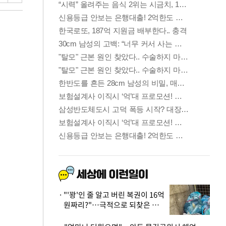
"'꽝'인 줄 알고 버린 복권이 16억
원짜리?"…극적으로 되찾은 사
연