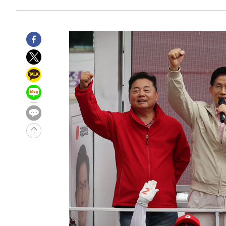
-11098초 전 >
'여긴 20도, 저긴 50도'…열화상 카메라로 본 폭염 저감
차'
-10569초 전 >
콜롬비아 신임 우파 대통령 취임 하루만에 차량폭탄 폭발
-4163초 전 >
튀르키예 외무장관, "메카 3국 방위협정은 이란이 목표 아냐
-1371초 전 >
이군이 불법 군시설 건설한 레바논 남부에서 레바논군 3명 
상
25분 전 >
[속보]美중부 사령관, 이스라엘 긴급방문 다중화된 전선 상황 
57분 전 >
美 국방부, 켄달 전 공군장관 보안허가 취소…“에어포스원 기밀
론 누출”
57분 전 >
‘축구의 신’ 아르헨티나 축구 선수 메시의 부친 지병 별세
58분 전 >
“美 이란전 무기 소진…북한과 분쟁시 주한 미군 취약해질 수 