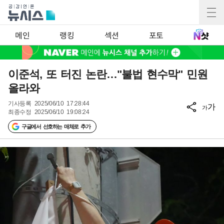
메인
랭킹
섹션
포토
이준석, 또 터진 논란…"불법 현수막" 민원
올라와
기사등록
2025/06/10 17:28:44
가
가
최종수정
2025/06/10 19:08:24
구글에서 선호하는 매체로 추가