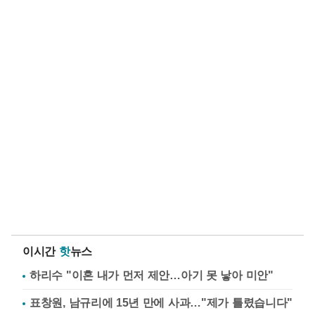
이시간
핫
뉴스
하리수 "이혼 내가 먼저 제안…아기 못 낳아 미안"
표창원, 남규리에 15년 만에 사과…"제가 틀렸습니다"