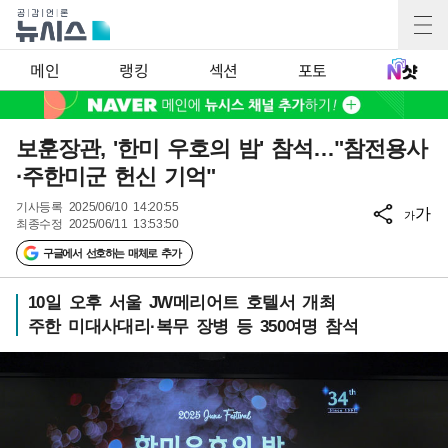
메인
랭킹
섹션
포토
보훈장관, '한미 우호의 밤' 참석…"참전용사
·주한미군 헌신 기억"
기사등록
2025/06/10 14:20:55
가
가
최종수정
2025/06/11 13:53:50
구글에서 선호하는 매체로 추가
10일 오후 서울 JW메리어트 호텔서 개최
주한 미대사대리·복무 장병 등 350여명 참석