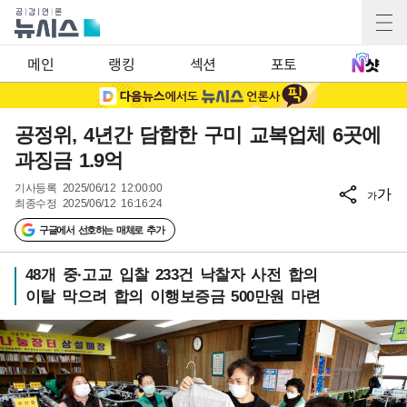
메인
랭킹
섹션
포토
공정위, 4년간 담합한 구미 교복업체 6곳에
과징금 1.9억
기사등록
2025/06/12 12:00:00
가
가
최종수정
2025/06/12 16:16:24
구글에서 선호하는 매체로 추가
48개 중·고교 입찰 233건 낙찰자 사전 합의
이탈 막으려 합의 이행보증금 500만원 마련