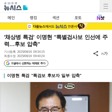
메인
랭킹
섹션
포토
'채상병 특검' 이명현 "특별검사보 인선에 주
력…후보 압축"
기사등록
2025/06/16 09:34:15
가
가
최종수정
2025/06/16 09:40:24
구글에서 선호하는 매체로 추가
이명현 특검 "특검보 후보자 일부 압축"