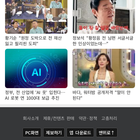
황기순 "원정 도박으로 전 재산
정보석 "황정음 전 남편 서글서글
잃고 필리핀 도피"
한 인상이었는데…"
정부, 전 산업에 'AI 옷' 입힌다…
바다, 워터밤 공개저격 "말이 안
AI 로봇 연 1000대 보급 추진
된다"
회사소개
제휴/컨텐츠 판매
약관·정책
고충처리
PC화면
제보하기
앱 다운로드
맨위로↑