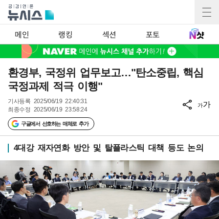
메인
랭킹
섹션
포토
환경부, 국정위 업무보고…"탄소중립, 핵심
국정과제 적극 이행"
기사등록
2025/06/19 22:40:31
가
가
최종수정
2025/06/19 23:58:24
구글에서 선호하는 매체로 추가
4대강 재자연화 방안 및 탈플라스틱 대책 등도 논의