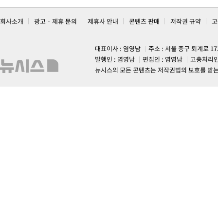
회사소개
광고 · 제휴 문의
제휴사 안내
콘텐츠 판매
저작권 규약
고
대표이사 : 염영남
주소 : 서울 중구 퇴계로 1
발행인 : 염영남
편집인 : 염영남
고충처리인
뉴시스의 모든 콘텐츠는 저작권법의 보호를 받는 바, 무