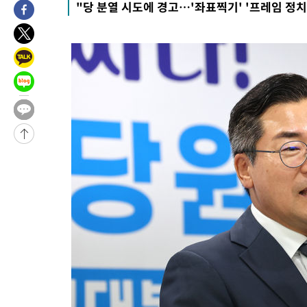
"당 분열 시도에 경고…'좌표찍기' '프레임 정치'
4시간 전 >
11시간 압수수색에 성접대 파문까지…'쑥대밭' 된 축구협회
4시간 전 >
[속보]규제합리화위원회 부위원장에 김태유 서울대 공대 교수…이
후임
-12350초 전 >
이강인, 폭염 속 AT마드리드 첫 훈련…80명 식사 대접까지(종
-9489초 전 >
미 사업체 일자리, 7월에 2.3만개 순감하고 그 전 2개월 10.3만
향수정 (2보)
-8937초 전 >
[속보] 미 사업체, 일자리 7월에 2.3만 개 줄어…실업률은 4.1%
↓
-4800초 전 >
[속보]이 대통령 "부동산 공급 기존 사고방식 매달리지 말고 과
실천"
-3885초 전 >
이란, "오만과 '중앙 단일 루트' 합의…북쪽 인바운드·남쪽 아
드는 임시"
1시간 전 >
"낮 기온 소폭 하락"…수도권 폭염중대경보, 폭염경보로 하향
1시간 전 >
[속보]이 대통령, '호우피해' 안동·의성 관할 4개 면 특별재난지역
1시간 전 >
[단독]중수청 지원 검사들, 정원 초과 시 낮은 계급 임용…희망지 못
수도
1시간 전 >
낮 최고 37도 찜통더위…곳곳 소나기·강원 많은 비[내일날씨]
2시간 전 >
SK하이닉스, 용인·청주 팹에 54조 투자…"AI 메모리 수요 선제 대
3시간 전 >
여자배구 이재영·이다영 자매, 아제르바이잔 투란VC 입단
3시간 전 >
외국인 심판 성 접대 7경기 들여다보니…한국 축구 '5승 2무'
3시간 전 >
[속보]코스닥, 2.86포인트(0.36%) 내린 798.81마감
3시간 전 >
[속보]코스피, 6200선 약보합…0.60% 내린 6258.77에 마쳐