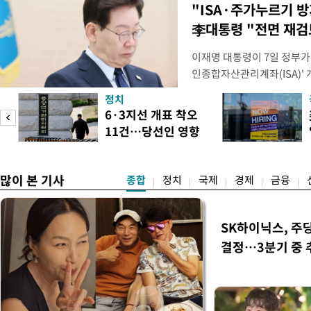
"ISA·주가누르기 
李대통령 "전면 재검
이재명 대통령이 7일 정부가
인종합자산관리계좌(ISA)' 
안'을 전면 재검토 할 것을 
정치
들과의 상황 점검 회의에서 I
6·3지선 개표 착오
지법안을 둘러싼 투자자들의 
11건…당선인 영향
았다. 이 자리에서 이 대통령
도
없어
많이 본 기사
종합
정치
국제
경제
금융
SK하이닉스, 주
결정…3분기 중 