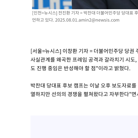
3시간 전 >
[속보]원·달러 환율, 7.7원 내린 1416.1원 마감
3시간 전 >
[속보] 노원서 40.1도 관측…서울, 2018년 이후 첫 40도
[인천=뉴시스] 전진환 기자 = 박찬대 더불어민주당 당대표 
언하고 있다.
2025.08.01.amin2@newsis.com
4시간 전 >
[속보]종합특검, '계엄 수용공간 확보' 신용해 前교정본부장 기소
4시간 전 >
외신들도 주목한 韓축구 파문…"국민적 공분에 수사 재개"
4시간 전 >
11시간 압수수색에 성접대 파문까지…'쑥대밭' 된 축구협회
4시간 전 >
[속보]규제합리화위원회 부위원장에 김태유 서울대 공대 교수…이
[서울=뉴시스] 이창환 기자 = 더불어민주당 당권 
후임
사실관계를 왜곡한 프레임 공격과 갈라치기 시도,
도 진행 중임은 반성해야 할 점"이라고 밝혔다.
박찬대 당대표 후보 캠프는 이날 오후 보도자료를 
열하지만 선의의 경쟁을 펼쳐왔다고 자부한다"면