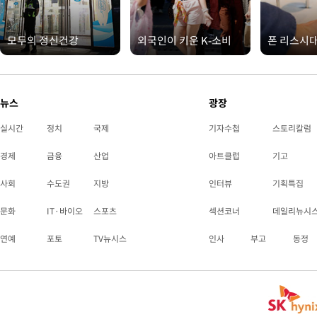
모두의 정신건강
외국인이 키운 K-소비
폰 리스시
뉴스
광장
실시간
정치
국제
기자수첩
스토리칼럼
경제
금융
산업
아트클럽
기고
사회
수도권
지방
인터뷰
기획특집
문화
IT·바이오
스포츠
섹션코너
데일리뉴시
연예
포토
TV뉴시스
인사
부고
동정