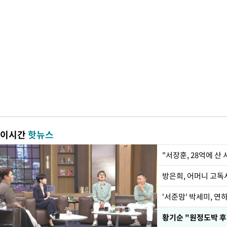
이시간
핫뉴스
"서장훈, 28억에 산
방은희, 어머니 고독사
'서준맘' 박세미, 연
황기순 "원정도박 후