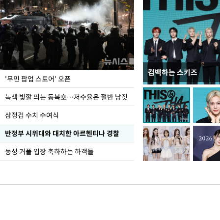
컴백하는 스키즈
지석천 뒤덮은 개구리
'무민 팝업 스토어' 오픈
녹색 빛깔 띄는 동복호…저수율은 절반 남짓
삼정검 수치 수여식
반정부 시위대와 대치한 아르헨티나 경찰
동성 커플 입장 축하하는 하객들