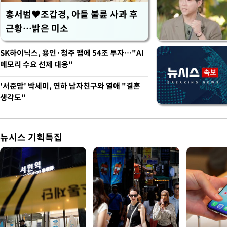
홍서범♥조갑경, 아들 불륜 사과 후
근황…밝은 미소
SK하이닉스, 용인·청주 팹에 54조 투자…"AI
메모리 수요 선제 대응"
'서준맘' 박세미, 연하 남자친구와 열애 "결혼
생각도"
뉴시스 기획특집