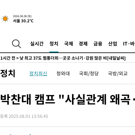
향수정 (2보)
-8917초 전 >
[속보] 미 사업체, 일자리 7월에 2.3만 개 줄어…실업률은 4.1%
↓
-4780초 전 >
[속보]이 대통령 "부동산 공급 기존 사고방식 매달리지 말고 과
2026.08.08 (토)
실천"
-3865초 전 >
이란, "오만과 '중앙 단일 루트' 합의…북쪽 인바운드·남쪽 아
서울 30.2℃
드는 임시"
1시간 전 >
"낮 기온 소폭 하락"…수도권 폭염중대경보, 폭염경보로 하향
1시간 전 >
[속보]이 대통령, '호우피해' 안동·의성 관할 4개 면 특별재난지역
실시간
정치
국제
경제
금융
산업
IT·
1시간 전 >
[단독]중수청 지원 검사들, 정원 초과 시 낮은 계급 임용…희망지 못
수도
1시간 전 >
낮 최고 37도 찜통더위…곳곳 소나기·강원 많은 비[내일날씨]
2시간 전 >
SK하이닉스, 용인·청주 팹에 54조 투자…"AI 메모리 수요 선제 대
정치
3시간 전 >
여자배구 이재영·이다영 자매, 아제르바이잔 투란VC 입단
정치최신
청와대
국회/정당
국방/외교
3시간 전 >
외국인 심판 성 접대 7경기 들여다보니…한국 축구 '5승 2무'
3시간 전 >
[속보]코스닥, 2.86포인트(0.36%) 내린 798.81마감
박찬대 캠프 "사실관계 왜곡
3시간 전 >
[속보]코스피, 6200선 약보합…0.60% 내린 6258.77에 마쳐
3시간 전 >
[속보]원·달러 환율, 7.7원 내린 1416.1원 마감
3시간 전 >
[속보] 노원서 40.1도 관측…서울, 2018년 이후 첫 40도
등록 2025.08.01 13:56:45
4시간 전 >
[속보]종합특검, '계엄 수용공간 확보' 신용해 前교정본부장 기소
4시간 전 >
외신들도 주목한 韓축구 파문…"국민적 공분에 수사 재개"