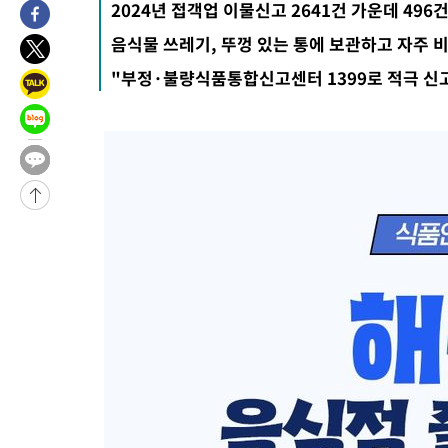
2024년 접객업 이물신고 2641건 가운데 496
2시간 전 >
'낮 최고 34도' 전국 더위 지속…강원·경상권 오전 비
음식물 쓰레기, 뚜껑 있는 통에 보관하고 자주 
-27847초 전 >
[단독]체온 40.6도 쓰러진 해명…"엄살"이라며 훈련강요
"부정·불량식품통합신고센터 1399로 적극 신
-26855초 전 >
[속보]강훈식 "충청권 246조·영남권 107조 투자 프로젝트 올
수"
-26502초 전 >
[속보]강훈식 "반도체 함께 성장 프로젝트 10년간 1조원 규모 
진…상생무역금융 5조 공급"
-26054초 전 >
[속보]강훈식 "연내 메가특구특별법 제정 추진…인허가·환경
평가 단축"
-24422초 전 >
[속보]경찰, '내부 비리' 자진신고자 징계 감면…포상금 1억으
대
-23666초 전 >
누그러진 극한 폭염…'낮 최고 34도' 무더위는 이어져[내일날씨
-20257초 전 >
제주 골프장서 멧돼지 출현 결국 사살…'이용객 대피'
-18075초 전 >
[속보]원·달러 환율, 2.3원 오른 1418.4원 마감
-17919초 전 >
[속보]코스피, 40.89포인트(0.65%) 오른 6299.66 마감
-17905초 전 >
[속보]코스닥, 55.66포인트(6.97%) 오른 854.47 마감
-14612초 전 >
대포통장 107개로 불법도박 수익 5062억 세탁…19명 검거
-13089초 전 >
[속보]이 대통령 "2028년 중순까지 광주 군공항 기능 다른 군
으로 임시 배치해 산단 조기 착공"
-10239초 전 >
포항스틸야드 관중석 천장 석재 낙하…K리그 전구장 긴급 점검
18분 전 >
[속보]'전장연 시위' 1호선 용산역 상행선 무정차 통과 종료
43분 전 >
[속보]코스닥 지수 5%대 급등에 '매수 사이드카' 발동