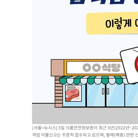
1시간 전 >
[속보]원·달러 환율, 오전 9시 1410.3원
1시간 전 >
[속보]코스닥, 8.85포인트(1.11%) 오른 807.66 개장
1시간 전 >
[속보]코스피, 47.56포인트(0.76%) 오른 6306.33 개장
1시간 전 >
[속보]지하철 1호선 상행선 용산역 무정차 통과…"집회·시위"
2시간 전 >
'낮 최고 34도' 전국 더위 지속…강원·경상권 오전 비
[서울=뉴시스] 3일 식품안전정보원이 최근 3년(2022년~2
객업 이물신고는 꾸준히 접수되고 있으며, 벌레(해충) 관련 