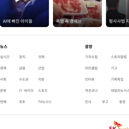
AI에 빠진 아이들
폭염 속 경제는
형사사법 
뉴스
광장
실시간
정치
국제
기자수첩
스토리칼럼
경제
금융
산업
아트클럽
기고
사회
수도권
지방
인터뷰
기획특집
문화
IT·바이오
스포츠
섹션코너
데일리뉴시
연예
포토
TV뉴시스
인사
부고
동정