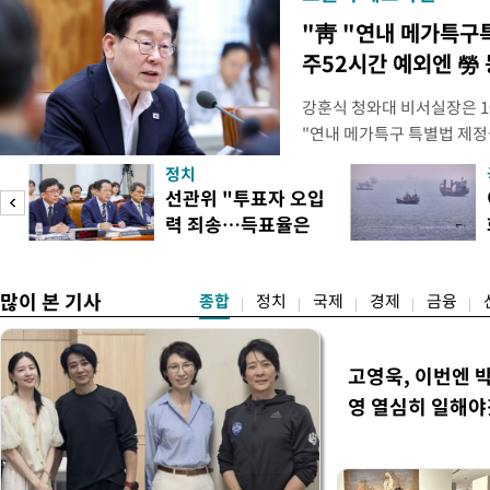
"靑 "연내 메가특구
주52시간 예외엔 勞 
강훈식 청와대 비서실장은 1
"연내 메가특구 특별법 제정
향평가 등을 단축하고 전력, 
정치
교육 등 정주 여건을 신속하
선관위 "투표자 오입
실장은 이날 오후 청와대 춘
력 죄송…득표율은
프로젝트가 과감한 규제 혁신
정확"
많이 본 기사
종합
정치
국제
경제
금융
고영욱, 이번엔 
영 열심히 일해야