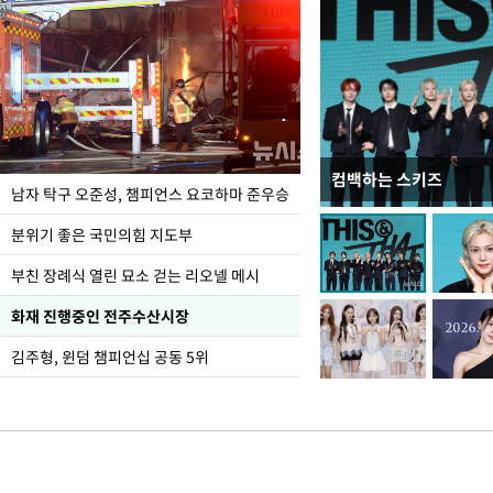
컴백하는 스키즈
한-미, UFS연합연습 1
남자 탁구 오준성, 챔피언스 요코하마 준우승
분위기 좋은 국민의힘 지도부
부친 장례식 열린 묘소 걷는 리오넬 메시
화재 진행중인 전주수산시장
김주형, 윈덤 챔피언십 공동 5위