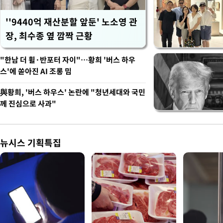
''9440억 재산분할 앞둔' 노소영 관
장, 최수종 옆 깜짝 근황
"한남 더 휠·반포터 자이"…황희 '버스 하우
스'에 쏟아진 AI 조롱 밈
與황희, '버스 하우스' 논란에 "청년세대와 국민
께 진심으로 사과"
뉴시스 기획특집