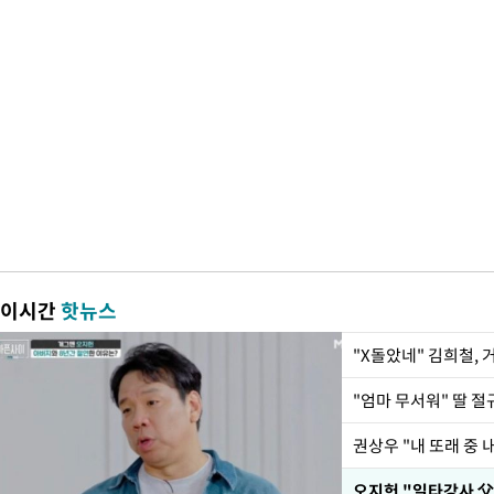
이시간
핫뉴스
"X돌았네" 김희철,
권상우 "내 또래 중 