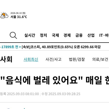
진…상생무역금융 5조 공급"
-26034초 전 >
[속보]강훈식 "연내 메가특구특별법 제정 추진…인허가·환경
평가 단축"
-24402초 전 >
[속보]경찰, '내부 비리' 자진신고자 징계 감면…포상금 1억으
2026.08.10 (월)
서울 31.6℃
대
-23646초 전 >
누그러진 극한 폭염…'낮 최고 34도' 무더위는 이어져[내일날씨
-20237초 전 >
제주 골프장서 멧돼지 출현 결국 사살…'이용객 대피'
-18055초 전 >
[속보]원·달러 환율, 2.3원 오른 1418.4원 마감
실시간
정치
국제
경제
금융
산업
IT·
-17899초 전 >
[속보]코스피, 40.89포인트(0.65%) 오른 6299.66 마감
-17885초 전 >
[속보]코스닥, 55.66포인트(6.97%) 오른 854.47 마감
-14592초 전 >
대포통장 107개로 불법도박 수익 5062억 세탁…19명 검거
사회
사회최신
사건/사고
법원/검찰
의료/보건
-13069초 전 >
[속보]이 대통령 "2028년 중순까지 광주 군공항 기능 다른 군
으로 임시 배치해 산단 조기 착공"
-10219초 전 >
포항스틸야드 관중석 천장 석재 낙하…K리그 전구장 긴급 점검
18분 전 >
[속보]'전장연 시위' 1호선 용산역 상행선 무정차 통과 종료
"음식에 벌레 있어요" 매일 
44분 전 >
[속보]코스닥 지수 5%대 급등에 '매수 사이드카' 발동
1시간 전 >
[속보]원·달러 환율, 오전 9시 1410.3원
등록 2025.09.03 08:01:00
수정 2025.09.03 09:28:25
1시간 전 >
[속보]코스닥, 8.85포인트(1.11%) 오른 807.66 개장
1시간 전 >
[속보]코스피, 47.56포인트(0.76%) 오른 6306.33 개장
1시간 전 >
[속보]지하철 1호선 상행선 용산역 무정차 통과…"집회·시위"