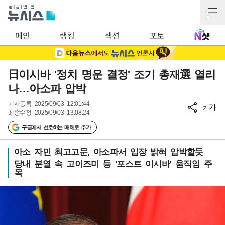
메인
랭킹
섹션
포토
日이시바 '정치 명운 결정' 조기 총재選 열리
나…아소파 압박
기사등록
2025/09/03 12:01:44
가
가
최종수정
2025/09/03 13:08:24
구글에서 선호하는 매체로 추가
아소 자민 최고고문, 아소파서 입장 밝혀 압박할듯
당내 분열 속 고이즈미 등 '포스트 이시바' 움직임 주
목