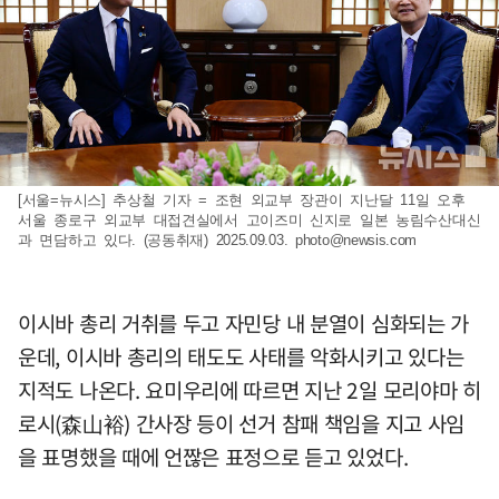
[서울=뉴시스] 추상철 기자 = 조현 외교부 장관이 지난달 11일 오후
서울 종로구 외교부 대접견실에서 고이즈미 신지로 일본 농림수산대신
과 면담하고 있다. (공동취재) 2025.09.03.
photo@newsis.com
이시바 총리 거취를 두고 자민당 내 분열이 심화되는 가
운데, 이시바 총리의 태도도 사태를 악화시키고 있다는
지적도 나온다. 요미우리에 따르면 지난 2일 모리야마 히
로시(森山裕) 간사장 등이 선거 참패 책임을 지고 사임
을 표명했을 때에 언짢은 표정으로 듣고 있었다.