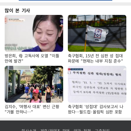
많이 본 기사
방은희, 母 고독사에 오열 "이틀
축구협회, 15년 전 심판 성 접대
만에 발견"
파문에 "현재는 내부 지침 준수"
김지수, '여행사 대표' 변신 근황
축구협회 '성접대' 감사보고서 나
"가볼 만하니…"
왔다…월드컵·올림픽 심판 포함
회사소개
제휴/컨텐츠 판매
약관·정책
고충처리