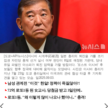
[도쿄=AP/뉴시스]이시바 시게루(石破茂) 일본 총리의 퇴진을 가를 조기
집권 자민당 총재 선거 실시 여부 판단이 8일로 예정된 가운데, 당내
유일 파벌인 아소파가 퇴진 압력을 가할 방침이다. '포스트 이시바' 후
보들도 향후 정국에 대비해 움직이는 모양새다. 사진은 이시바 총리가
지난 7월 23일 도쿄 총리실에서 미국과의 관세 협상 타결 후 기자회
견을 열고 있는 모습. 일2025.09.03.