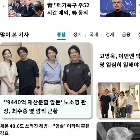
토할 예정"이라고 밝혔다. 
靑 "메가특구 주52
셜미디어(SNS) 엑스(X·옛
시간 예외, 勞 동의
개편안은 지난 4일부터 오는
필요"
많이 본 기사
종합
정치
국제
경제
금융
고영욱, 이번엔 
영 열심히 일해야
''9440억 재산분할 앞둔' 노소영 관
장, 최수종 옆 깜짝 근황
체온 40.6도 쓰러진 해병…"엄살"이라며 훈련
강요