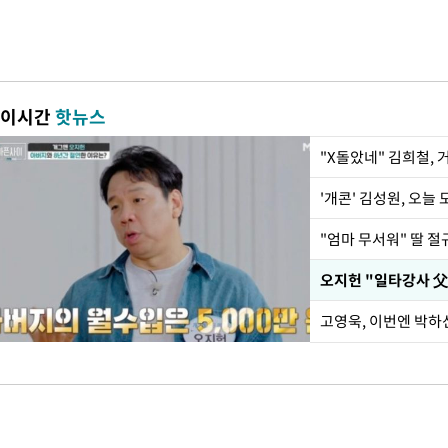
이시간
핫뉴스
"X돌았네" 김희철,
'개콘' 김성원, 오늘