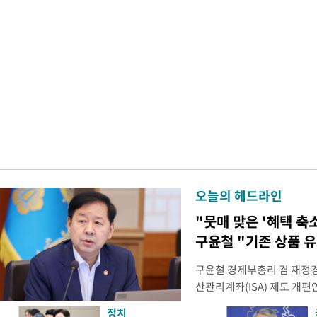
오늘의 헤드라인
"뭇매 맞은 '혜택 축소
구윤철 "기존 상품 
구윤철 경제부총리 겸 재정경
산관리계좌(ISA) 제도 개편
다"며 "국민 의견까지 수렴해
정치