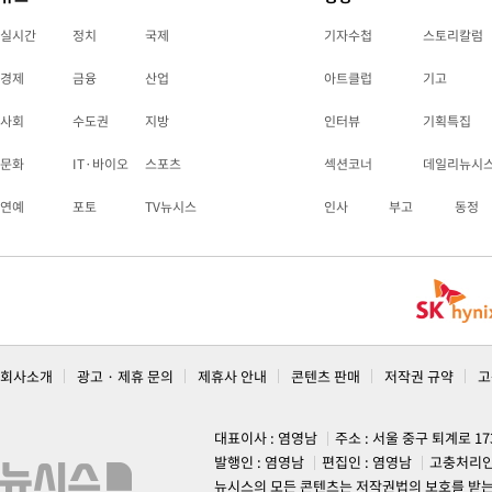
실시간
정치
국제
기자수첩
스토리칼럼
경제
금융
산업
아트클럽
기고
사회
수도권
지방
인터뷰
기획특집
문화
IT·바이오
스포츠
섹션코너
데일리뉴시
연예
포토
TV뉴시스
인사
부고
동정
회사소개
광고 · 제휴 문의
제휴사 안내
콘텐츠 판매
저작권 규약
고
대표이사 : 염영남
주소 : 서울 중구 퇴계로 1
발행인 : 염영남
편집인 : 염영남
고충처리인
뉴시스의 모든 콘텐츠는 저작권법의 보호를 받는 바, 무