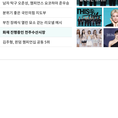
한-미, UFS연합연습 1
남자 탁구 오준성, 챔피언스 요코하마 준우승
분위기 좋은 국민의힘 지도부
부친 장례식 열린 묘소 걷는 리오넬 메시
화재 진행중인 전주수산시장
김주형, 윈덤 챔피언십 공동 5위