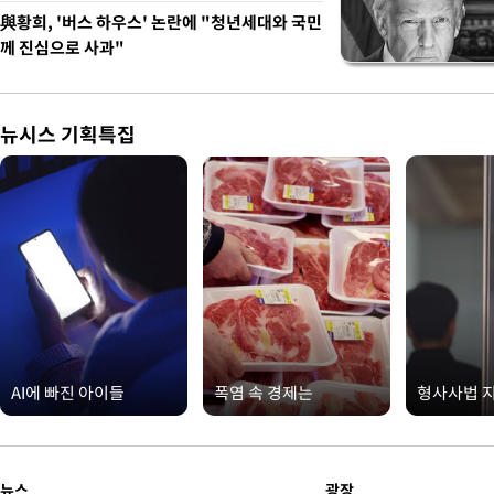
與황희, '버스 하우스' 논란에 "청년세대와 국민
께 진심으로 사과"
뉴시스 기획특집
AI에 빠진 아이들
폭염 속 경제는
형사사법 
뉴스
광장