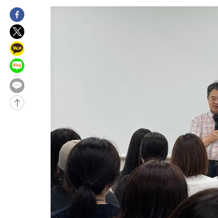
-4441초 전 >
[속보]이 대통령 "2028년 중순까지 광주 군공항 기능 다른 군공
로 임시 배치해 산단 조기 착공"
-1591초 전 >
포항스틸야드 관중석 천장 석재 낙하…K리그 전구장 긴급 점검
2시간 전 >
[속보]'전장연 시위' 1호선 용산역 상행선 무정차 통과 종료
3시간 전 >
[속보]코스닥 지수 5%대 급등에 '매수 사이드카' 발동
3시간 전 >
[속보]원·달러 환율, 오전 9시 1410.3원
3시간 전 >
[속보]코스닥, 8.85포인트(1.11%) 오른 807.66 개장
3시간 전 >
[속보]코스피, 47.56포인트(0.76%) 오른 6306.33 개장
-26481초 전 >
한국계 프란체스카 홍 등 美 진보파 '약진'…2028년 대선판 
-25878초 전 >
구윤철 "ISA 제도 개편안 관련 '與 제안'에 공감…제도 보완 
검토"
-19199초 전 >
[단독]체온 40.6도 쓰러진 해명…"엄살"이라며 훈련강요
-18207초 전 >
[속보]강훈식 "충청권 246조·영남권 107조 투자 프로젝트 올
수"
-17854초 전 >
[속보]강훈식 "반도체 함께 성장 프로젝트 10년간 1조원 규모 
진…상생무역금융 5조 공급"
-17406초 전 >
[속보]강훈식 "연내 메가특구특별법 제정 추진…인허가·환경
평가 단축"
-15774초 전 >
[속보]경찰, '내부 비리' 자진신고자 징계 감면…포상금 1억으
대
-15018초 전 >
누그러진 극한 폭염…'낮 최고 34도' 무더위는 이어져[내일날씨
-11609초 전 >
제주 골프장서 멧돼지 출현 결국 사살…'이용객 대피'