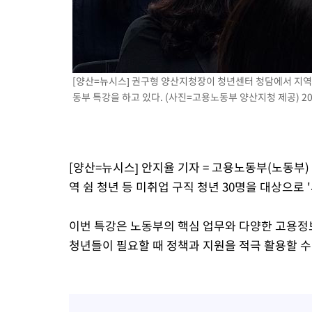
-9427초 전 >
[속보]원·달러 환율, 2.3원 오른 1418.4원 마감
-9271초 전 >
[속보]코스피, 40.89포인트(0.65%) 오른 6299.66 마감
-9257초 전 >
[속보]코스닥, 55.66포인트(6.97%) 오른 854.47 마감
-5964초 전 >
대포통장 107개로 불법도박 수익 5062억 세탁…19명 검거
[양산=뉴시스] 권구형 양산지청장이 청년센터 청담에서 지역 
-4441초 전 >
[속보]이 대통령 "2028년 중순까지 광주 군공항 기능 다른 군공
동부 특강을 하고 있다. (사진=고용노동부 양산지청 제공) 2025
로 임시 배치해 산단 조기 착공"
-1591초 전 >
포항스틸야드 관중석 천장 석재 낙하…K리그 전구장 긴급 점검
2시간 전 >
[속보]'전장연 시위' 1호선 용산역 상행선 무정차 통과 종료
3시간 전 >
[속보]코스닥 지수 5%대 급등에 '매수 사이드카' 발동
[양산=뉴시스] 안지율 기자 = 고용노동부(노동부)
3시간 전 >
[속보]원·달러 환율, 오전 9시 1410.3원
역 쉼 청년 등 미취업 구직 청년 30명을 대상으로
3시간 전 >
[속보]코스닥, 8.85포인트(1.11%) 오른 807.66 개장
3시간 전 >
[속보]코스피, 47.56포인트(0.76%) 오른 6306.33 개장
이번 특강은 노동부의 핵심 업무와 다양한 고용정
청년들이 필요할 때 정책과 지원을 적극 활용할 수