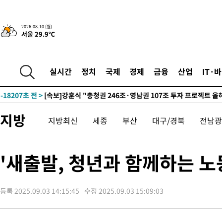
2026.08.10 (월)
서울 29.9℃
3시간 전 >
[속보]코스피, 47.56포인트(0.76%) 오른 6306.33 개장
-26481초 전 >
한국계 프란체스카 홍 등 美 진보파 '약진'…2028년 대선판 
-25878초 전 >
구윤철 "ISA 제도 개편안 관련 '與 제안'에 공감…제도 보완 
실시간
정치
국제
경제
금융
산업
IT·
검토"
-19199초 전 >
[단독]체온 40.6도 쓰러진 해명…"엄살"이라며 훈련강요
-18207초 전 >
[속보]강훈식 "충청권 246조·영남권 107조 투자 프로젝트 올
수"
-17854초 전 >
[속보]강훈식 "반도체 함께 성장 프로젝트 10년간 1조원 규모 
지방
지방최신
세종
부산
대구/경북
전남광
진…상생무역금융 5조 공급"
-17406초 전 >
[속보]강훈식 "연내 메가특구특별법 제정 추진…인허가·환경
평가 단축"
-15774초 전 >
[속보]경찰, '내부 비리' 자진신고자 징계 감면…포상금 1억으
대
-15018초 전 >
누그러진 극한 폭염…'낮 최고 34도' 무더위는 이어져[내일날씨
'새출발, 청년과 함께하는 
-11609초 전 >
제주 골프장서 멧돼지 출현 결국 사살…'이용객 대피'
-9427초 전 >
[속보]원·달러 환율, 2.3원 오른 1418.4원 마감
등록 2025.09.03 14:15:45
수정 2025.09.03 15:09:03
-9271초 전 >
[속보]코스피, 40.89포인트(0.65%) 오른 6299.66 마감
-9257초 전 >
[속보]코스닥, 55.66포인트(6.97%) 오른 854.47 마감
-5964초 전 >
대포통장 107개로 불법도박 수익 5062억 세탁…19명 검거