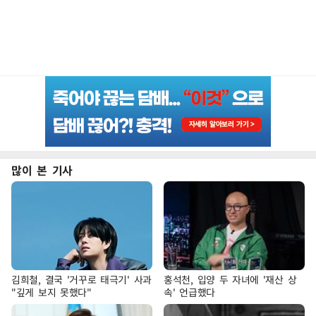
많이 본 기사
김희철, 결국 '거꾸로 태극기' 사과
홍석천, 입양 두 자녀에 '재산 상
"깊게 보지 못했다"
속' 언급했다