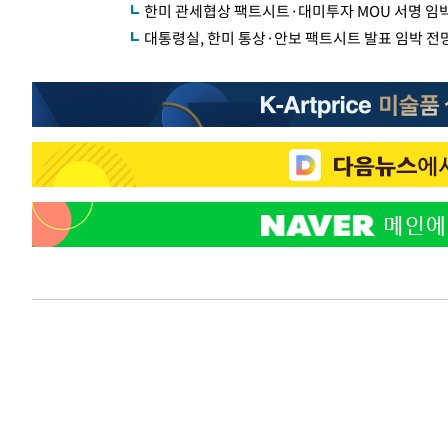
한미 관세협상 팩트시트·대미투자 MOU 서명 임
대통령실, 한미 통상·안보 팩트시트 발표 임박 전망