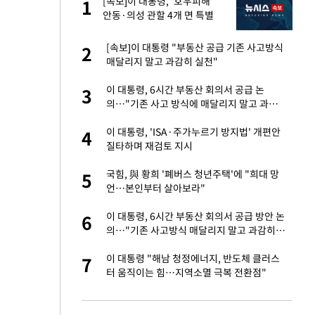
 사
[속보]이 대통령, '호우피해'
1
1
안동·의성 관할 4개 면 특별
재난지역 선포
 10대가 40대 친
[속보]이 대통령 "부동산 공급 기존 사고방식
2
2
매달리지 말고 과감히 실천"
자친구와 열애 "결혼
이 대통령, 6시간 부동산 회의서 공급 논
3
3
의…"기존 사고 방식에 매달리지 말고 과감
히 실천"(종합)
해' 안동·의성 관할
이 대통령, 'ISA·주가누르기 방지법' 개편안
4
4
질타하며 재검토 지시
 공급 기존 사고방식
국힘, 與 황희 '폐버스 청년주택'에 "희대 망
5
5
"
언…본인부터 살아보라"
회의서 공급 논
이 대통령, 6시간 부동산 회의서 공급 방안 논
6
6
달리지 말고 과감
의…"기존 사고방식 매달리지 말고 과감히
실천"
혼조 개장 후 자원주
이 대통령 "해남 청정에너지, 반도체 클러스
7
7
.39%↑
터 움직이는 힘…지역소멸 극복 전환점"