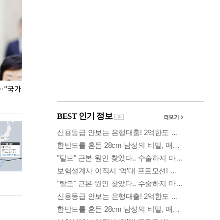
…"국가
홈플러스, 67개 점포 가오픈… 13일 정식 개장
오세훈 서울시장,
환경 점검