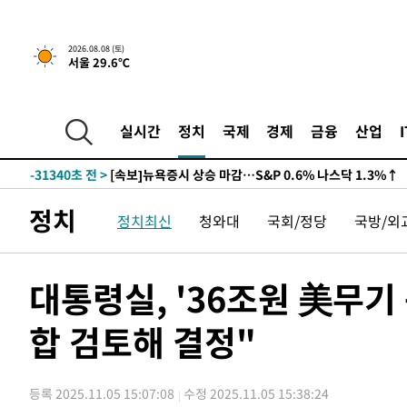
2026.08.08 (토)
서울 29.6℃
실시간
정치
국제
경제
금융
산업
-31340초 전 >
[속보]뉴욕증시 상승 마감…S&P 0.6% 나스닥 1.3%↑
정치
정치최신
청와대
국회/정당
국방/외
대통령실, '36조원 美무기
합 검토해 결정"
등록 2025.11.05 15:07:08
수정 2025.11.05 15:38:24