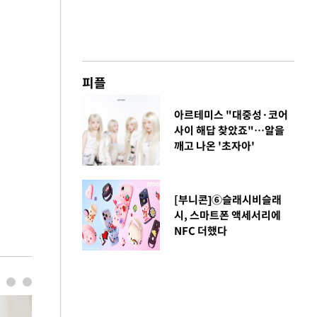
피플
아르테미스 "대중성·코어
사이 해답 찾았죠"…알을
깨고 나온 '초자아'
[부니콘]⑥슬래시비슬래
시, 스마트폰 액세서리에
NFC 더했다