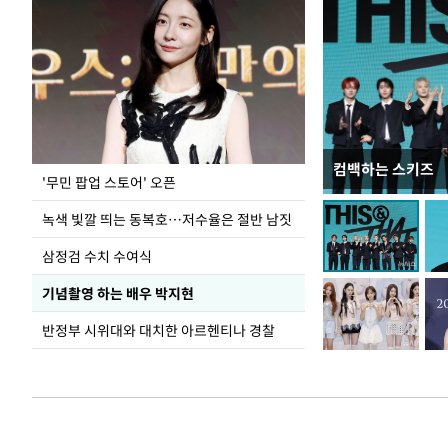
컴백하는 스키즈
지석천 뒤덮은 
'무민 팝업 스토어' 오픈
녹색 빛깔 띄는 동복호…저수율은 절반 남짓
삼정검 수치 수여식
기념촬영 하는 배우 박지현
반정부 시위대와 대치한 아르헨티나 경찰