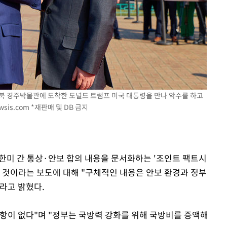
홍서범♥조갑경, 아들 불륜
1
과 후 근황…밝은 미소
[단독]인천 부평구 아파트서
2
모 살해
'서준맘' 박세미, 연하 남
3
생각도"
[속보]이 대통령, '호우피
 경북 경주박물관에 도착한 도널드 트럼프 미국 대통령을 만나 악수를 하고
4
4개 면 특별재난지역 선포
wsis.com
*재판매 및 DB 금지
[속보]이 대통령 "부동산
5
매달리지 말고 과감히 실천
이 대통령, 6시간 부동산 
6
 한미 간 통상·안보 합의 내용을 문서화하는 '조인트 팩트시
의…"기존 사고 방식에 매
될 것이라는 보도에 대해 "구체적인 내용은 안보 환경과 정부
히 실천"(종합)
라고 밝혔다.
[올댓차이나] 홍콩 증시, 
7
매수로 상승 마감…H주 0
항이 없다"며 "정부는 국방력 강화를 위해 국방비를 증액해