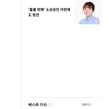
'홈플 피해' 소상공인 이번에
도 뒷전