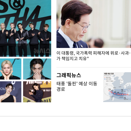
개구리밥
이 대통령, 국가폭력 피해자에 위로·사과
가 책임지고 치유"
그래픽뉴스
태풍 '돌핀' 예상 이동
경로