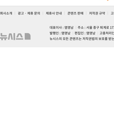
회사소개
광고 · 제휴 문의
제휴사 안내
콘텐츠 판매
저작권 규약
고
대표이사 : 염영남
주소 : 서울 중구 퇴계로 1
발행인 : 염영남
편집인 : 염영남
고충처리인
뉴시스의 모든 콘텐츠는 저작권법의 보호를 받는 바, 무