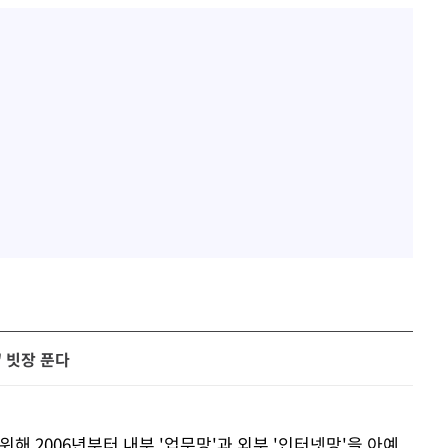
' 빗장 푼다
해 2006년부터 내부 '업무망'과 외부 '인터넷망'을 아예