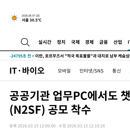
2026.08.07 (금)
서울 30.5℃
-19381초 전 >
[속보] 뉴욕증시, 일제 하락 마감…나스닥 0.06%↓
-30533초 전 >
시리아 다마스쿠스 교외에서 미니버스 폭발.. 14명 부상, 
실시간
정치
국제
경제
금융
산업
태
-29831초 전 >
입추에도 극한더위…서울 낮 39도 '폭염중대경보'
-24795초 전 >
이란, 호르무즈서 "적국 목표물들"과 대치로 남부 케슘섬
례 큰 폭발음
-23510초 전 >
[속보]美, 폴리실리콘 수입 규제…파생제품 15% 관세, 1
IT·바이오
모바일
인터넷/SNS
통신
발효
-21661초 전 >
[속보]트럼프, 美 원정출산 금지 행정명령 서명
-19361초 전 >
[속보] 뉴욕증시, 일제 하락 마감…나스닥 0.06%↓
-30553초 전 >
시리아 다마스쿠스 교외에서 미니버스 폭발.. 14명 부상, 
공공기관 업무PC에서도 
태
-29851초 전 >
입추에도 극한더위…서울 낮 39도 '폭염중대경보'
(N2SF) 공모 착수
-24815초 전 >
이란, 호르무즈서 "적국 목표물들"과 대치로 남부 케슘섬
례 큰 폭발음
-23530초 전 >
[속보]美, 폴리실리콘 수입 규제…파생제품 15% 관세, 1
발효
-21681초 전 >
[속보]트럼프, 美 원정출산 금지 행정명령 서명
등록 2026.03.15 12:00:00
수정 2026.03.15 12:10:26
-19381초 전 >
[속보] 뉴욕증시, 일제 하락 마감…나스닥 0.06%↓