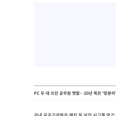
PC 두 대 쓰던 공무원 옛말…20년 묵은 '망분리
국내 공공기관들은 해킹 등 보안 사고를 막기 위