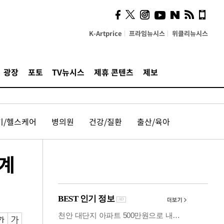
시, 스마트폰 액세서리에
NFC 더했다
K-Artprice
프라임뉴시스
위클리뉴시스
광장
포토
TV뉴시스
제휴 콘텐츠
제보
기/헬스케어
병의원
건강/질환
출산/육아
계