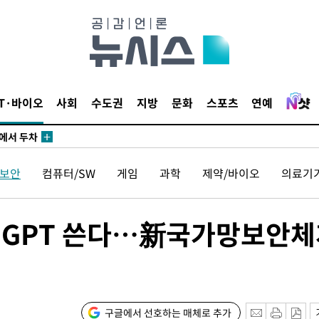
3명은 중
IT·바이오
사회
수도권
지방
문화
스포츠
연예
에서 두차
20일 후
보안
컴퓨터/SW
게임
과학
제약/바이오
의료기
3명은 중
챗GPT 쓴다…新국가망보안체
에서 두차
20일 후
구글에서 선호하는 매체로 추가