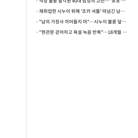
· 직장 불륜 발각된 40대 남성의 고민…"유포 동료 명예훼손·협박죄 고소 가능할까"
· 재취업한 시누이 위해 '조카 셔틀' 떠넘긴 남편…아내 "난 못한다"
· "남의 가정사 끼어들지 마"…시누이 불륜 덮으려는 남편에 억울한 아내
· "현관문 걷어차고 욕설 녹음 반복"…18개월 아기 키우는 집 뒤흔든 '앞집의 비극'