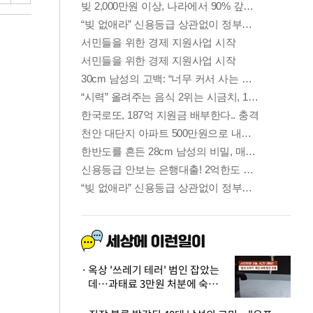
옥상 '쓰레기 테러' 범인 잡았는
데…과태료 3만원 처분에 숙박업
주 허탈