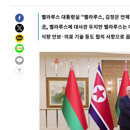
-1015초 전 >
미 워싱턴주 스포캔 시의 통제불능 3개 산불, 방화선 일부 
1시간 전 >
[속보] 호르무즈 해협 이란-오만 협상 기대속 뉴욕증시 혼조 
벨라루스 대통령실 "벨라루스, 김정은 언제
0.49%↑
-30840초 전 >
[속보]코스닥, 800p 회복…0.26% 오른 801.67 마감
北, 벨라루스에 대사관 두지만 벨라루스는 
-30770초 전 >
[속보]코스피, 301.88포인트(4.58%) 내린 6296.38 마
식량 안보·의료 기술 등도 협의 사항으로 
-30635초 전 >
[속보]원·달러 환율, 0.7원 내린 1423.8원 마감
-28234초 전 >
"여기 떨어졌다"…다누리, 스페이스X 로켓 달 충돌 흔적
-25279초 전 >
손흥민, 5경기 연속골 실패…LAFC는 승부차기 끝 과달
-17880초 전 >
내일까지 39도 '펄펄'…기상청 "태풍 지나며 폭염 잠시 
-17517초 전 >
트럼프, 한국계 진보 주지사 후보 맹공…"공산주의가 최대
-17495초 전 >
"美간섭에 합의 지연"…트럼프, '이란 호르무즈 통제권'
-14015초 전 >
[속보]산업장관 "李정부, 원전 반대 안해…안정 전력 위
-12712초 전 >
[속보]경찰, '홍명보 선임 논란' 대한축구협회·축구회관 
색
-12099초 전 >
[속보]산업장관 "美무역법 제301조 과잉생산 결과 발표 8
상
-11892초 전 >
[속보]코스피 매도사이드카 발동…4%대 급락
-11164초 전 >
[속보]전남광주 초대 시민추천 부시장에 백승주·윤난실
-8725초 전 >
서울 열대야 15일째 지속…비공식 '초열대야' 30도 넘어