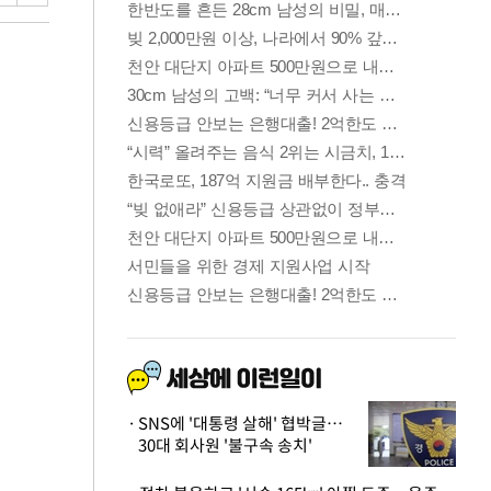
SNS에 '대통령 살해' 협박글…
30대 회사원 '불구속 송치'