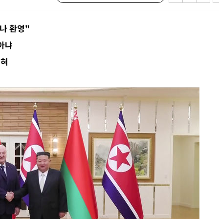
구축
마감 다우
나 환영"
아냐
감
꼽혀
 포착
라하라 격파
꺾인다"
 위협"
 수용할까
해 불가피"
등 압수수
월 중 예