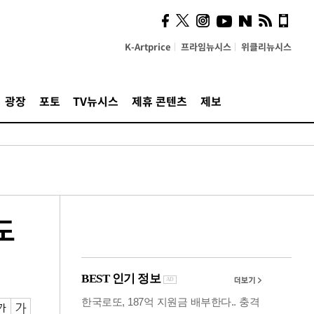
"5·8·9호선 출퇴근 혼잡,
정부 국비지원 필요"
K-Artprice
프라임뉴시스
위클리뉴시스
광장
포토
TV뉴시스
제휴 콘텐츠
제보
도