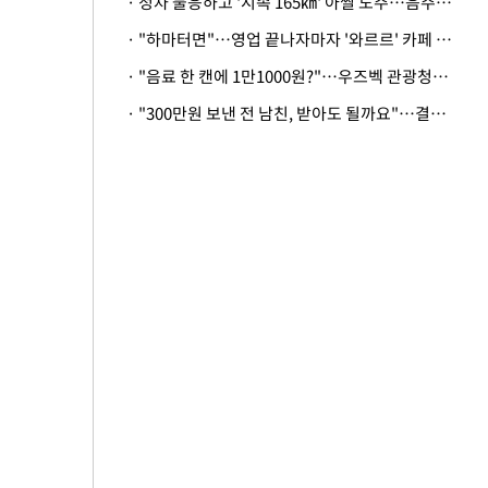
· 정차 불응하고 '시속 165㎞' 아찔 도주…음주운전자 체포
· "하마터면"…영업 끝나자마자 '와르르' 카페 테라스 덮친 대리석 외벽
· "음료 한 캔에 1만1000원?"…우즈벡 관광청까지 나섰다, 유튜버 폭로 후폭풍
· "300만원 보낸 전 남친, 받아도 될까요"…결혼 앞둔 예비신부의 뜻밖 고충