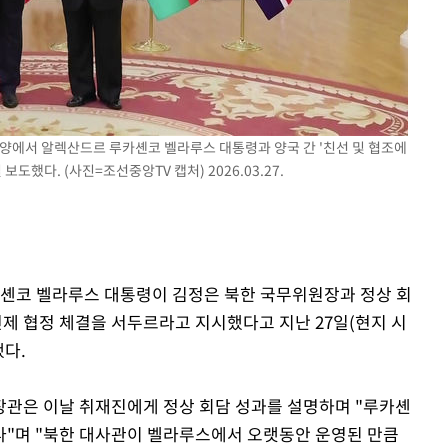
구축
평양에서 알렉산드르 루카셴코 벨라루스 대통령과 양국 간 '친선 및 협조에
마감 다우
도했다. (사진=조선중앙TV 캡처) 2026.03.27.
카셴코 벨라루스 대통령이 김정은 북한 국무위원장과 정상 회
면제 협정 체결을 서두르라고 지시했다고 지난 27일(현지 시
했다.
장관은 이날 취재진에게 정상 회담 성과를 설명하며 "루카셴
다"며 "북한 대사관이 벨라루스에서 오랫동안 운영된 만큼