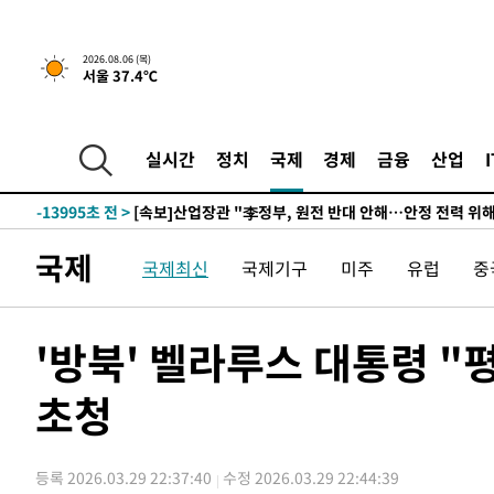
-30615초 전 >
[속보]원·달러 환율, 0.7원 내린 1423.8원 마감
-28214초 전 >
"여기 떨어졌다"…다누리, 스페이스X 로켓 달 충돌 흔적
2026.08.06 (목)
서울 37.4℃
-25259초 전 >
손흥민, 5경기 연속골 실패…LAFC는 승부차기 끝 과달
-17860초 전 >
내일까지 39도 '펄펄'…기상청 "태풍 지나며 폭염 잠시 
-17497초 전 >
트럼프, 한국계 진보 주지사 후보 맹공…"공산주의가 최대
실시간
정치
국제
경제
금융
산업
-17475초 전 >
"美간섭에 합의 지연"…트럼프, '이란 호르무즈 통제권'
-13995초 전 >
[속보]산업장관 "李정부, 원전 반대 안해…안정 전력 위
-12692초 전 >
[속보]경찰, '홍명보 선임 논란' 대한축구협회·축구회관 
국제
국제최신
국제기구
미주
유럽
중
색
-12079초 전 >
[속보]산업장관 "美무역법 제301조 과잉생산 결과 발표 8
상
-11872초 전 >
[속보]코스피 매도사이드카 발동…4%대 급락
-11144초 전 >
[속보]전남광주 초대 시민추천 부시장에 백승주·윤난실
'방북' 벨라루스 대통령 
-8705초 전 >
서울 열대야 15일째 지속…비공식 '초열대야' 30도 넘어
초청
-7272초 전 >
[속보]코스닥, 2.15포인트(0.27%) 내린 797.44 출발
-7255초 전 >
[속보]코스피, 119.51포인트(1.81%) 내린 6478.75 개장
-3702초 전 >
6월 경상수지 497.3억 달러…두 달 연속 사상 최대
등록 2026.03.29 22:37:40
수정 2026.03.29 22:44:39
-3653초 전 >
서울 낮 39도 '폭염중대경보'…40도 관측 가능성도