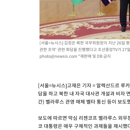
-7292초 전 >
[속보]코스닥, 2.15포인트(0.27%) 내린 797.44 출발
-7275초 전 >
[속보]코스피, 119.51포인트(1.81%) 내린 6478.75 개장
-3722초 전 >
6월 경상수지 497.3억 달러…두 달 연속 사상 최대
-3673초 전 >
서울 낮 39도 '폭염중대경보'…40도 관측 가능성도
-1035초 전 >
미 워싱턴주 스포캔 시의 통제불능 3개 산불, 방화선 일부 
[서울=뉴시스] 김정은 북한 국무위원장이 지난 26일 
1시간 전 >
[속보] 호르무즈 해협 이란-오만 협상 기대속 뉴욕증시 혼조 
관한 조약' 관련 회담을 진행했다고 조선중앙TV가 27일 보
0.49%↑
photo@newsis.com
*재판매 및 DB 금지
[서울=뉴시스]고재은 기자 = 알렉산드르 루
담을 하고 북한 내 자국 대사관 개설과 비자 
간) 벨라루스 관영 매체 벨타 통신 등이 보도
보도에 따르면 막심 리젠코프 벨라루스 외무
코 대통령은 매우 구체적인 과제들을 제시했