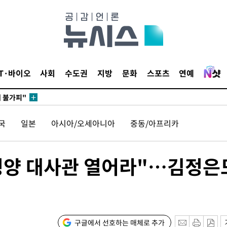
 포착
라하라 격파
꺾인다"
 위협"
IT·바이오
사회
수도권
지방
문화
스포츠
연예
 수용할까
해 불가피"
등 압수수
국
일본
아시아/오세아니아
중동/아프리카
월 중 예
"평양 대사관 열어라"…김정은
구글에서 선호하는 매체로 추가