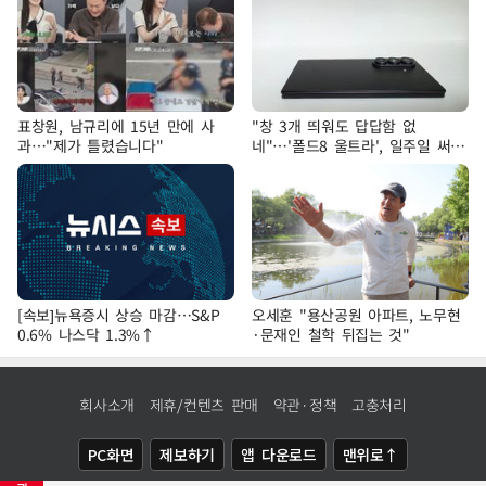
표창원, 남규리에 15년 만에 사
"창 3개 띄워도 답답함 없
과…"제가 틀렸습니다"
네"…'폴드8 울트라', 일주일 써보
니
[속보]뉴욕증시 상승 마감…S&P
오세훈 "용산공원 아파트, 노무현
0.6% 나스닥 1.3%↑
·문재인 철학 뒤집는 것"
회사소개
제휴/컨텐츠 판매
약관·정책
고충처리
PC화면
제보하기
앱 다운로드
맨위로↑