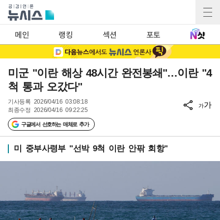
메인
랭킹
섹션
포토
미군 "이란 해상 48시간 완전봉쇄"…이란 "4
척 통과 오갔다"
기사등록
2026/04/16 03:08:18
가
가
최종수정
2026/04/16 09:22:25
구글에서 선호하는 매체로 추가
미 중부사령부 "선박 9척 이란 안팎 회항"