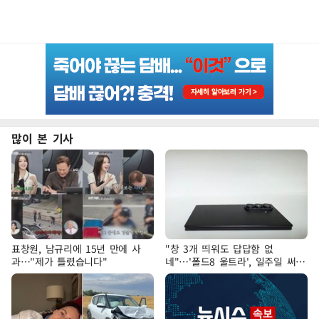
많이 본 기사
표창원, 남규리에 15년 만에 사
"창 3개 띄워도 답답함 없
과…"제가 틀렸습니다"
네"…'폴드8 울트라', 일주일 써보
니