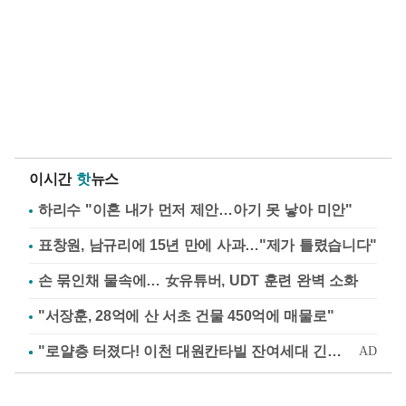
이시간
핫
뉴스
하리수 "이혼 내가 먼저 제안…아기 못 낳아 미안"
표창원, 남규리에 15년 만에 사과…"제가 틀렸습니다"
손 묶인채 물속에… 女유튜버, UDT 훈련 완벽 소화
"서장훈, 28억에 산 서초 건물 450억에 매물로"