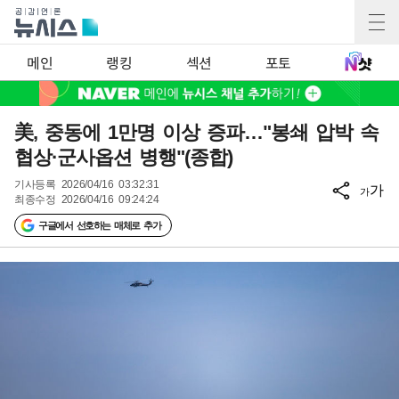
메인
랭킹
섹션
포토
美, 중동에 1만명 이상 증파…"봉쇄 압박 속
협상·군사옵션 병행"(종합)
기사등록
2026/04/16 03:32:31
가
가
최종수정
2026/04/16 09:24:24
구글에서 선호하는 매체로 추가