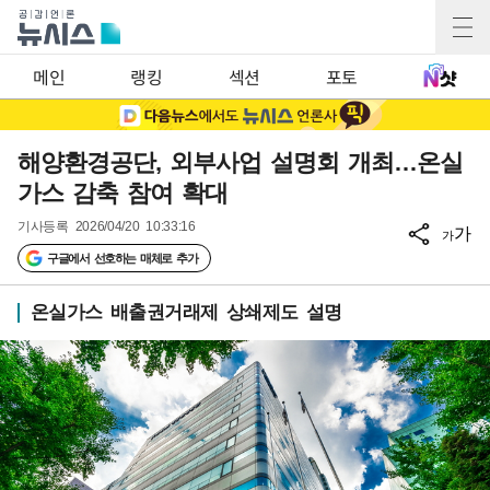
메인
랭킹
섹션
포토
해양환경공단, 외부사업 설명회 개최…온실
가스 감축 참여 확대
기사등록
2026/04/20 10:33:16
가
가
구글에서 선호하는 매체로 추가
온실가스 배출권거래제 상쇄제도 설명