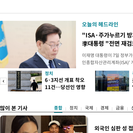
오늘의 헤드라인
"ISA·주가누르기 
李대통령 "전면 재검
이재명 대통령이 7일 정부가
인종합자산관리계좌(ISA)' 
안'을 전면 재검토 할 것을 
정치
들과의 상황 점검 회의에서 I
6·3지선 개표 착오
지법안을 둘러싼 투자자들의 
11건…당선인 영향
았다. 이 자리에서 이 대통령
도
없어
많이 본 기사
종합
정치
국제
경제
금융
외국인 심판 성 