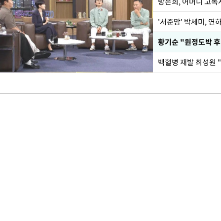
방은희, 어머니 고독사
'서준맘' 박세미, 연
황기순 "원정도박 후
백혈병 재발 최성원 "