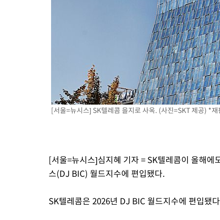
2시간 전 >
여자배구 이재영·이다영 자매, 아제르바이잔 투란VC 입단
2시간 전 >
외국인 심판 성 접대 7경기 들여다보니…한국 축구 '5승 2무'
2시간 전 >
[속보]코스닥, 2.86포인트(0.36%) 내린 798.81마감
2시간 전 >
[속보]코스피, 6200선 약보합…0.60% 내린 6258.77에 마쳐
2시간 전 >
[속보]원·달러 환율, 7.7원 내린 1416.1원 마감
2시간 전 >
[속보] 노원서 40.1도 관측…서울, 2018년 이후 첫 40도
3시간 전 >
[속보]종합특검, '계엄 수용공간 확보' 신용해 前교정본부장 기소
3시간 전 >
외신들도 주목한 韓축구 파문…"국민적 공분에 수사 재개"
[서울=뉴시스] SK텔레콤 을지로 사옥. (사진=SKT 제공) *재
3시간 전 >
11시간 압수수색에 성접대 파문까지…'쑥대밭' 된 축구협회
3시간 전 >
[속보]규제합리화위원회 부위원장에 김태유 서울대 공대 교수…이
후임
[서울=뉴시스]심지혜 기자 = SK텔레콤이 올해
스(DJ BIC) 월드지수에 편입됐다.
SK텔레콤은 2026년 DJ BIC 월드지수에 편입됐다