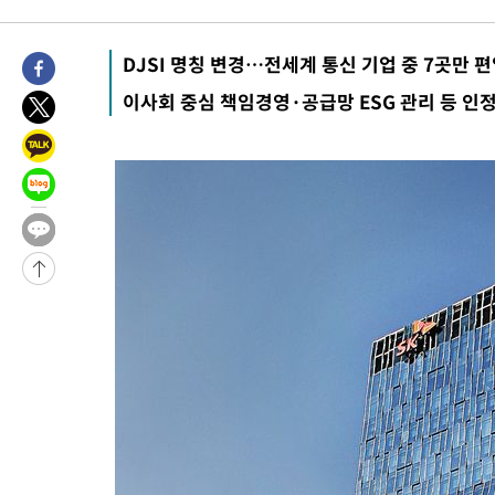
2시간 전 >
[속보]원·달러 환율, 7.7원 내린 1416.1원 마감
DJSI 명칭 변경…전세계 통신 기업 중 7곳만 
2시간 전 >
[속보] 노원서 40.1도 관측…서울, 2018년 이후 첫 40도
3시간 전 >
[속보]종합특검, '계엄 수용공간 확보' 신용해 前교정본부장 기소
이사회 중심 책임경영·공급망 ESG 관리 등 인
3시간 전 >
외신들도 주목한 韓축구 파문…"국민적 공분에 수사 재개"
3시간 전 >
11시간 압수수색에 성접대 파문까지…'쑥대밭' 된 축구협회
3시간 전 >
[속보]규제합리화위원회 부위원장에 김태유 서울대 공대 교수…이
후임
-16199초 전 >
이강인, 폭염 속 AT마드리드 첫 훈련…80명 식사 대접까지(종
-13338초 전 >
미 사업체 일자리, 7월에 2.3만개 순감하고 그 전 2개월 10.3
하향수정 (2보)
-12786초 전 >
[속보] 미 사업체, 일자리 7월에 2.3만 개 줄어…실업률은 4.1
↓
-8649초 전 >
[속보]이 대통령 "부동산 공급 기존 사고방식 매달리지 말고 과
실천"
-7734초 전 >
이란, "오만과 '중앙 단일 루트' 합의…북쪽 인바운드·남쪽 아
드는 임시"
11분 전 >
"낮 기온 소폭 하락"…수도권 폭염중대경보, 폭염경보로 하향
12분 전 >
[속보]이 대통령, '호우피해' 안동·의성 관할 4개 면 특별재난지역 
12분 전 >
[단독]중수청 지원 검사들, 정원 초과 시 낮은 계급 임용…희망지 못 
도
46분 전 >
낮 최고 37도 찜통더위…곳곳 소나기·강원 많은 비[내일날씨]
1시간 전 >
SK하이닉스, 용인·청주 팹에 54조 투자…"AI 메모리 수요 선제 대