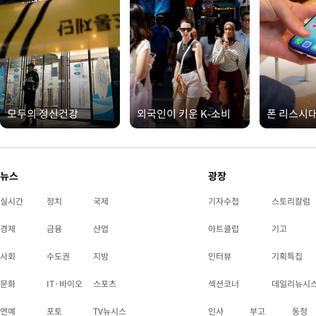
모두의 정신건강
외국인이 키운 K-소비
폰 리스시
뉴스
광장
실시간
정치
국제
기자수첩
스토리칼럼
경제
금융
산업
아트클럽
기고
사회
수도권
지방
인터뷰
기획특집
문화
IT·바이오
스포츠
섹션코너
데일리뉴시
연예
포토
TV뉴시스
인사
부고
동정