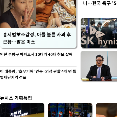
니…한국 축구 '5
홍서범♥조갑경, 아들 불륜 사과 후
근황…밝은 미소
인천 부평구 아파트서 10대가 40대 친모 살해
이 대통령, '호우피해' 안동·의성 관할 4개 면 특
별재난지역 선포
뉴시스 기획특집