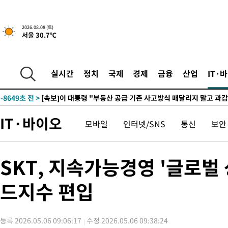
3시간 전 >
[속보]규제합리화위원회 부위원장에 김태유 서울대 공대 교수…이
2026.08.08 (토)
서울 30.7℃
후임
-16199초 전 >
이강인, 폭염 속 AT마드리드 첫 훈련…80명 식사 대접까지(종
-13338초 전 >
미 사업체 일자리, 7월에 2.3만개 순감하고 그 전 2개월 10.3
하향수정 (2보)
-12786초 전 >
[속보] 미 사업체, 일자리 7월에 2.3만 개 줄어…실업률은 4.1
실시간
정치
국제
경제
금융
산업
IT·
↓
-8649초 전 >
[속보]이 대통령 "부동산 공급 기존 사고방식 매달리지 말고 과
실천"
-7734초 전 >
이란, "오만과 '중앙 단일 루트' 합의…북쪽 인바운드·남쪽 아
드는 임시"
11분 전 >
"낮 기온 소폭 하락"…수도권 폭염중대경보, 폭염경보로 하향
IT·바이오
모바일
인터넷/SNS
통신
보안
12분 전 >
[속보]이 대통령, '호우피해' 안동·의성 관할 4개 면 특별재난지역 
12분 전 >
[단독]중수청 지원 검사들, 정원 초과 시 낮은 계급 임용…희망지 못 
도
46분 전 >
낮 최고 37도 찜통더위…곳곳 소나기·강원 많은 비[내일날씨]
SKT, 지속가능경영 '글로벌 상
1시간 전 >
SK하이닉스, 용인·청주 팹에 54조 투자…"AI 메모리 수요 선제 대
드지수 편입
2시간 전 >
여자배구 이재영·이다영 자매, 아제르바이잔 투란VC 입단
2시간 전 >
외국인 심판 성 접대 7경기 들여다보니…한국 축구 '5승 2무'
2시간 전 >
[속보]코스닥, 2.86포인트(0.36%) 내린 798.81마감
등록 2026.05.06 09:06:17
수정 2026.05.06 09:38:24
2시간 전 >
[속보]코스피, 6200선 약보합…0.60% 내린 6258.77에 마쳐