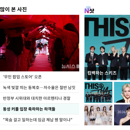
많이 본 사진
컴백하는 스키즈
지석천 뒤덮은 개구리
'무민 팝업 스토어' 오픈
녹색 빛깔 띄는 동복호…저수율은 절반 남짓
반정부 시위대와 대치한 아르헨티나 경찰
동성 커플 입장 축하하는 하객들
"목숨 걸고 일하는데 임금 체납 웬 말이냐"