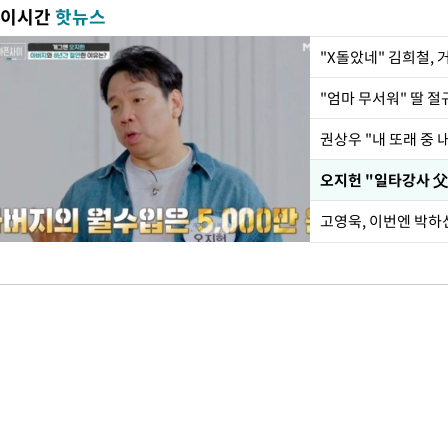
이시간
핫뉴스
"X돌았네" 김희철,
권상우 "내 또래 중 