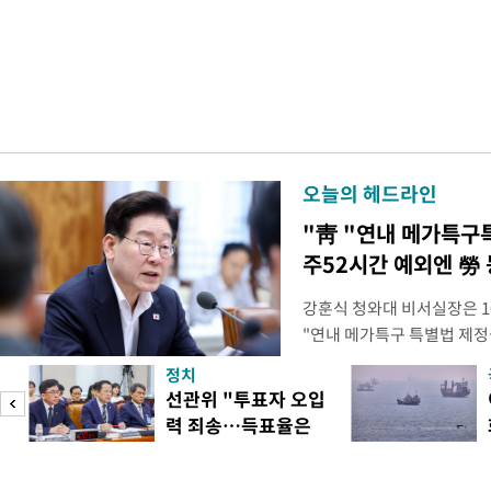
오늘의 헤드라인
"靑 "연내 메가특구
주52시간 예외엔 勞 
강훈식 청와대 비서실장은 1
"연내 메가특구 특별법 제정
향평가 등을 단축하고 전력, 
정치
교육 등 정주 여건을 신속하
선관위 "투표자 오입
실장은 이날 오후 청와대 춘
력 죄송…득표율은
프로젝트가 과감한 규제 혁신
정확"