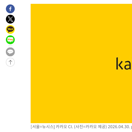
8분 전 >
[속보]'전장연 시위' 1호선 용산역 상행선 무정차 통과 종료
33분 전 >
[속보]코스닥 지수 5%대 급등에 '매수 사이드카' 발동
1시간 전 >
[속보]원·달러 환율, 오전 9시 1410.3원
1시간 전 >
[속보]코스닥, 8.85포인트(1.11%) 오른 807.66 개장
1시간 전 >
[속보]코스피, 47.56포인트(0.76%) 오른 6306.33 개장
1시간 전 >
[속보]지하철 1호선 상행선 용산역 무정차 통과…"집회·시위"
2시간 전 >
'낮 최고 34도' 전국 더위 지속…강원·경상권 오전 비
-28474초 전 >
[단독]체온 40.6도 쓰러진 해명…"엄살"이라며 훈련강요
-27482초 전 >
[속보]강훈식 "충청권 246조·영남권 107조 투자 프로젝트 올
수"
-27129초 전 >
[속보]강훈식 "반도체 함께 성장 프로젝트 10년간 1조원 규모 
진…상생무역금융 5조 공급"
-26681초 전 >
[속보]강훈식 "연내 메가특구특별법 제정 추진…인허가·환경
평가 단축"
-25049초 전 >
[속보]경찰, '내부 비리' 자진신고자 징계 감면…포상금 1억으
대
-24293초 전 >
누그러진 극한 폭염…'낮 최고 34도' 무더위는 이어져[내일날씨
-20884초 전 >
제주 골프장서 멧돼지 출현 결국 사살…'이용객 대피'
-18702초 전 >
[속보]원·달러 환율, 2.3원 오른 1418.4원 마감
[서울=뉴시스] 카카오 CI. (사진=카카오 제공) 2026.04.30.
-18546초 전 >
[속보]코스피, 40.89포인트(0.65%) 오른 6299.66 마감