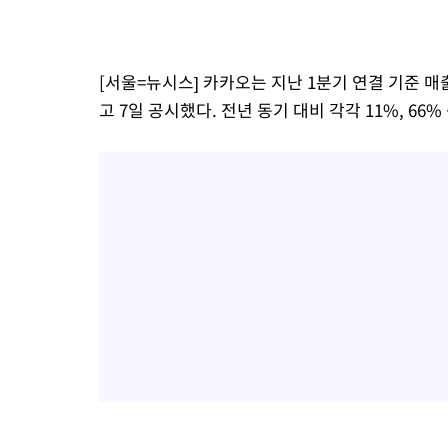
-18532초 전 >
[속보]코스닥, 55.66포인트(6.97%) 오른 854.47 마감
-15239초 전 >
대포통장 107개로 불법도박 수익 5062억 세탁…19명 검거
[서울=뉴시스] 카카오는 지난 1분기 연결 기준 매출
-13716초 전 >
[속보]이 대통령 "2028년 중순까지 광주 군공항 기능 다른 군
으로 임시 배치해 산단 조기 착공"
고 7일 공시했다. 전년 동기 대비 각각 11%, 66%
-10866초 전 >
포항스틸야드 관중석 천장 석재 낙하…K리그 전구장 긴급 점검
8분 전 >
[속보]'전장연 시위' 1호선 용산역 상행선 무정차 통과 종료
33분 전 >
[속보]코스닥 지수 5%대 급등에 '매수 사이드카' 발동
1시간 전 >
[속보]원·달러 환율, 오전 9시 1410.3원
1시간 전 >
[속보]코스닥, 8.85포인트(1.11%) 오른 807.66 개장
1시간 전 >
[속보]코스피, 47.56포인트(0.76%) 오른 6306.33 개장
1시간 전 >
[속보]지하철 1호선 상행선 용산역 무정차 통과…"집회·시위"
2시간 전 >
'낮 최고 34도' 전국 더위 지속…강원·경상권 오전 비