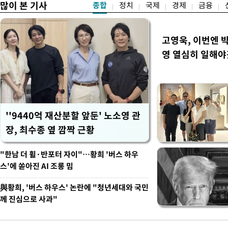
많이 본 기사
종합
정치
국제
경제
금융
고영욱, 이번엔 
영 열심히 일해야
''9440억 재산분할 앞둔' 노소영 관
장, 최수종 옆 깜짝 근황
"한남 더 휠·반포터 자이"…황희 '버스 하우
스'에 쏟아진 AI 조롱 밈
與황희, '버스 하우스' 논란에 "청년세대와 국민
께 진심으로 사과"