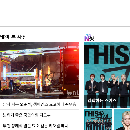
많이 본 사진
컴백하는 스키즈
한-미, UFS연합연습 1
남자 탁구 오준성, 챔피언스 요코하마 준우승
분위기 좋은 국민의힘 지도부
부친 장례식 열린 묘소 걷는 리오넬 메시