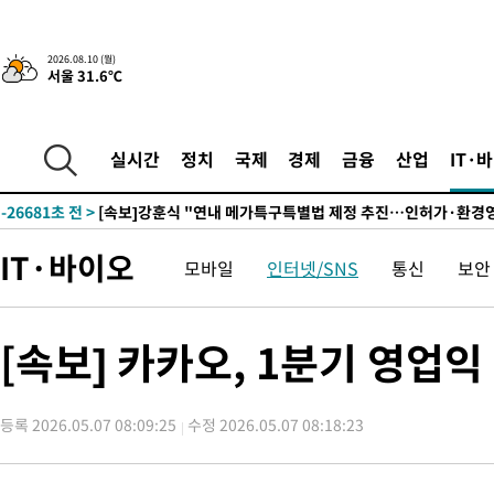
2026.08.10 (월)
서울 31.6℃
2시간 전 >
'낮 최고 34도' 전국 더위 지속…강원·경상권 오전 비
-28474초 전 >
[단독]체온 40.6도 쓰러진 해명…"엄살"이라며 훈련강요
-27482초 전 >
[속보]강훈식 "충청권 246조·영남권 107조 투자 프로젝트 올
실시간
정치
국제
경제
금융
산업
IT·
수"
-27129초 전 >
[속보]강훈식 "반도체 함께 성장 프로젝트 10년간 1조원 규모 
진…상생무역금융 5조 공급"
-26681초 전 >
[속보]강훈식 "연내 메가특구특별법 제정 추진…인허가·환경
평가 단축"
-25049초 전 >
[속보]경찰, '내부 비리' 자진신고자 징계 감면…포상금 1억으
IT·바이오
모바일
인터넷/SNS
통신
보안
대
-24293초 전 >
누그러진 극한 폭염…'낮 최고 34도' 무더위는 이어져[내일날씨
-20884초 전 >
제주 골프장서 멧돼지 출현 결국 사살…'이용객 대피'
-18702초 전 >
[속보]원·달러 환율, 2.3원 오른 1418.4원 마감
[속보] 카카오, 1분기 영업
-18546초 전 >
[속보]코스피, 40.89포인트(0.65%) 오른 6299.66 마감
-18532초 전 >
[속보]코스닥, 55.66포인트(6.97%) 오른 854.47 마감
등록 2026.05.07 08:09:25
수정 2026.05.07 08:18:23
-15239초 전 >
대포통장 107개로 불법도박 수익 5062억 세탁…19명 검거
-13716초 전 >
[속보]이 대통령 "2028년 중순까지 광주 군공항 기능 다른 군
으로 임시 배치해 산단 조기 착공"
-10866초 전 >
포항스틸야드 관중석 천장 석재 낙하…K리그 전구장 긴급 점검