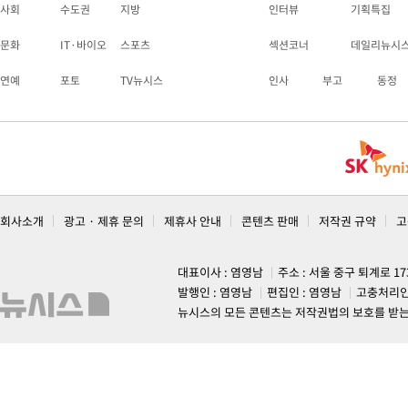
사회
수도권
지방
인터뷰
기획특집
문화
IT·바이오
스포츠
섹션코너
데일리뉴시
연예
포토
TV뉴시스
인사
부고
동정
회사소개
광고 · 제휴 문의
제휴사 안내
콘텐츠 판매
저작권 규약
고
대표이사 : 염영남
주소 : 서울 중구 퇴계로 1
발행인 : 염영남
편집인 : 염영남
고충처리인
뉴시스의 모든 콘텐츠는 저작권법의 보호를 받는 바, 무