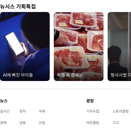
뉴시스 기획특집
AI에 빠진 아이들
폭염 속 경제는
형사사법 
뉴스
광장
실시간
정치
국제
기자수첩
스토리칼럼
경제
금융
산업
아트클럽
기고