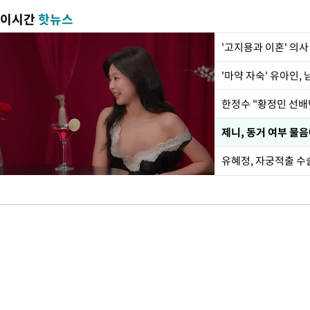
이시간
핫뉴스
'고지용과 이혼' 의사
'마약 자숙' 유아인,
제니, 동거 여부 물음
유혜정, 자궁적출 수