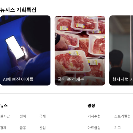
뉴시스 기획특집
AI에 빠진 아이들
폭염 속 경제는
형사사법 
뉴스
광장
실시간
정치
국제
기자수첩
스토리칼럼
경제
금융
산업
아트클럽
기고