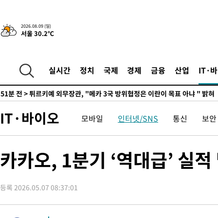
-18962초 전 >
손흥민, 68분 뛰고 2경기 침묵…LAFC, 톨루카에 1-0 승리(종합
-18234초 전 >
'2경기 연속 침묵' 손흥민, 톨루카전 68분만 뛰고 슈팅 0개
2026.08.09 (일)
서울 30.2℃
-16986초 전 >
이강인, 오늘 서울서 AT마드리드 입단식…'전례 없는 특급대우
-3868초 전 >
'여긴 20도, 저긴 50도'…열화상 카메라로 본 폭염 저감시설 '온
차'
-3339초 전 >
콜롬비아 신임 우파 대통령 취임 하루만에 차량폭탄 폭발 사건
실시간
정치
국제
경제
금융
산업
IT·
51분 전 >
튀르키예 외무장관, "메카 3국 방위협정은 이란이 목표 아냐 " 밝혀
1시간 전 >
이군이 불법 군시설 건설한 레바논 남부에서 레바논군 3명 폭발로 
2시간 전 >
[속보]美중부 사령관, 이스라엘 긴급방문 다중화된 전선 상황 논의
IT·바이오
모바일
인터넷/SNS
통신
보안
2시간 전 >
美 국방부, 켄달 전 공군장관 보안허가 취소…“에어포스원 기밀정보
론 누출”
2시간 전 >
‘축구의 신’ 아르헨티나 축구 선수 메시의 부친 지병 별세
2시간 전 >
“美 이란전 무기 소진…북한과 분쟁시 주한 미군 취약해질 수 있어”
카카오, 1분기 ‘역대급’ 실
-31048초 전 >
"일본축구협회, 대한축구협회 성 접대 의혹 심판 조사"
-23690초 전 >
[속보]장은수, KLPGA 제주삼다수 역전 우승…데뷔 10년 차에
정상
등록 2026.05.07 08:37:01
-19055초 전 >
"얼마나 더웠으면"…안동 물길공원서 헤엄친 구렁이 '소동'
-18982초 전 >
손흥민, 68분 뛰고 2경기 침묵…LAFC, 톨루카에 1-0 승리(종합
-18254초 전 >
'2경기 연속 침묵' 손흥민, 톨루카전 68분만 뛰고 슈팅 0개