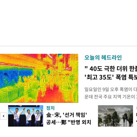
오늘의 헤드라인
" 40도 극한 더위 한
'최고 35도' 폭염 특
일요일인 9일 오후 폭염이 
운데 전국 주요 지역 기온이 
더위가 꺾인 분위기다. 기상
정치
도(오산, 안성, 용인남부, 여
피
金·宋, '선거 책임'
화순, 보성, 광양, 강진, 영
공세…鄭 "반명 외치
면 제외), 곡성북부, 곡성남
며 분열"