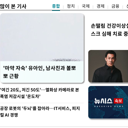
많이 본 기사
종합
정치
국제
경제
금융
손떨림 건강이상
스크 심해 치료 중
'마약 자숙' 유아인, 남사친과 볼뽀
뽀 근황
'여긴 20도, 저긴 50도'…열화상 카메라로 본
폭염 저감시설 '온도차'
공장 로봇의 '두뇌'를 잡아라…IT서비스, 피지
컬 AI 경쟁