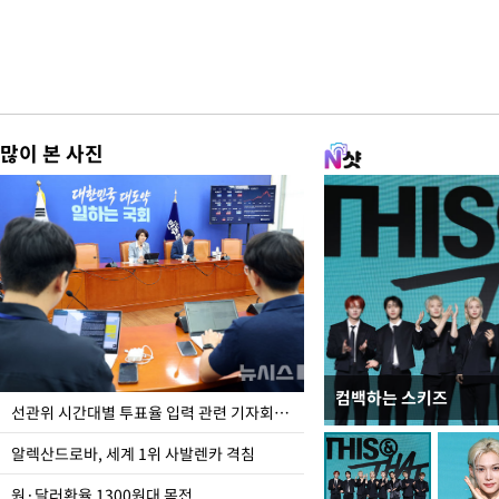
많이 본 사진
컴백하는 스키즈
주유소 기름값 12주째 
선관위 시간대별 투표율 입력 관련 기자회견하는 주진우 의원
알렉산드로바, 세계 1위 사발렌카 격침
원·달러환율 1300원대 목전