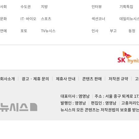
사회
수도권
지방
인터뷰
기획특집
문화
IT·바이오
스포츠
섹션코너
데일리뉴시
연예
포토
TV뉴시스
인사
부고
동정
회사소개
광고 · 제휴 문의
제휴사 안내
콘텐츠 판매
저작권 규약
고
대표이사 : 염영남
주소 : 서울 중구 퇴계로 1
발행인 : 염영남
편집인 : 염영남
고충처리인
뉴시스의 모든 콘텐츠는 저작권법의 보호를 받는 바, 무