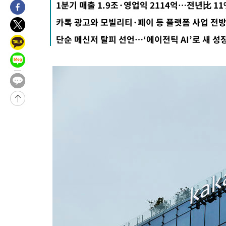
1분기 매출 1.9조·영업익 2114억…전년比 11%
-17006초 전 >
이강인, 오늘 서울서 AT마드리드 입단식…'전례 없는 특급대우
카톡 광고와 모빌리티·페이 등 플랫폼 사업 전
-3888초 전 >
'여긴 20도, 저긴 50도'…열화상 카메라로 본 폭염 저감시설 '온
단순 메신저 탈피 선언…‘에이전틱 AI’로 새 성
차'
-3359초 전 >
콜롬비아 신임 우파 대통령 취임 하루만에 차량폭탄 폭발 사건
50분 전 >
튀르키예 외무장관, "메카 3국 방위협정은 이란이 목표 아냐 " 밝혀
1시간 전 >
이군이 불법 군시설 건설한 레바논 남부에서 레바논군 3명 폭발로 
2시간 전 >
[속보]美중부 사령관, 이스라엘 긴급방문 다중화된 전선 상황 논의
2시간 전 >
美 국방부, 켄달 전 공군장관 보안허가 취소…“에어포스원 기밀정보
론 누출”
2시간 전 >
‘축구의 신’ 아르헨티나 축구 선수 메시의 부친 지병 별세
2시간 전 >
“美 이란전 무기 소진…북한과 분쟁시 주한 미군 취약해질 수 있어”