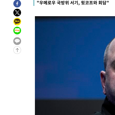
"우메로우 국방위 서기, 윗코프와 회담"
3시간 전 >
11시간 압수수색에 성접대 파문까지…'쑥대밭' 된 축구협회
4시간 전 >
[속보]규제합리화위원회 부위원장에 김태유 서울대 공대 교
후임
-15057초 전 >
이강인, 폭염 속 AT마드리드 첫 훈련…80명 식사 대접까
-12196초 전 >
미 사업체 일자리, 7월에 2.3만개 순감하고 그 전 2개월 1
하향수정 (2보)
-11644초 전 >
[속보] 미 사업체, 일자리 7월에 2.3만 개 줄어…실업률은
↓
-7507초 전 >
[속보]이 대통령 "부동산 공급 기존 사고방식 매달리지 말
실천"
-6592초 전 >
이란, "오만과 '중앙 단일 루트' 합의…북쪽 인바운드·남
드는 임시"
30분 전 >
"낮 기온 소폭 하락"…수도권 폭염중대경보, 폭염경보로 하향
31분 전 >
[속보]이 대통령, '호우피해' 안동·의성 관할 4개 면 특별재난
31분 전 >
[단독]중수청 지원 검사들, 정원 초과 시 낮은 계급 임용…희망지
도
1시간 전 >
낮 최고 37도 찜통더위…곳곳 소나기·강원 많은 비[내일날씨
1시간 전 >
SK하이닉스, 용인·청주 팹에 54조 투자…"AI 메모리 수요 
2시간 전 >
여자배구 이재영·이다영 자매, 아제르바이잔 투란VC 입단
2시간 전 >
외국인 심판 성 접대 7경기 들여다보니…한국 축구 '5승 2무'
2시간 전 >
[속보]코스닥, 2.86포인트(0.36%) 내린 798.81마감
2시간 전 >
[속보]코스피, 6200선 약보합…0.60% 내린 6258.77에 마