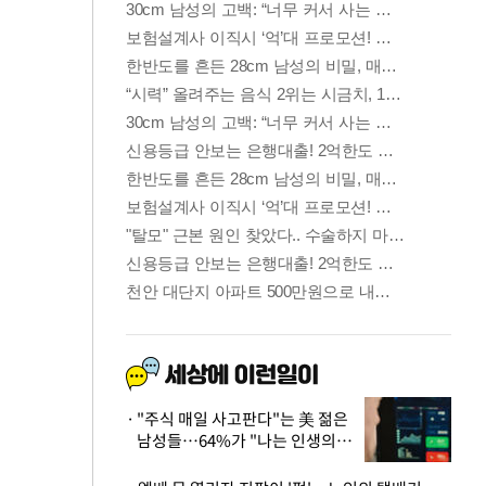
"주식 매일 사고판다"는 美 젊은
남성들…64%가 "나는 인생의
패배자“