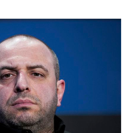
수…이병태
지(종합)
0.3만개
 4.1%로
고 과감히
쪽 아웃바운
지역 선포
 못 갈 수
]
선제 대응"
쳐