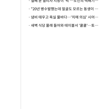
· 엘베 문 열리자 지팡이 '퍽'…노인의 택배기사 폭행 이유
· "20년 병수발했는데 얼굴도 모르는 동생이 유산 절반을"…배다른 형제 상속권 있을까
· 냄비 태우고 욕실 물바다…'치매 의심' 시어머니 검사 권유했다가 '날벼락'
· 새벽 식당 몰래 들어와 테이블서 '쿨쿨'…토사물 남기고 사라진 남성