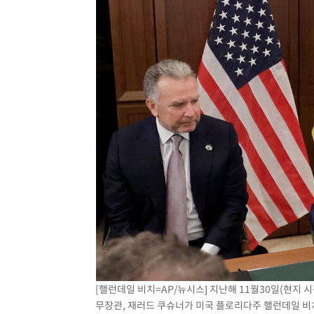
[핼런데일 비치=AP/뉴시스] 지난해 11월30일(현지 
무장관, 재러드 쿠슈너가 미국 플로리다주 핼런데일 비치