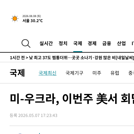
하향수정 (2보)
-11624초 전 >
[속보] 미 사업체, 일자리 7월에 2.3만 개 줄어…실업률은
↓
-7487초 전 >
[속보]이 대통령 "부동산 공급 기존 사고방식 매달리지 말
2026.08.08 (토)
서울 30.2℃
실천"
-6572초 전 >
이란, "오만과 '중앙 단일 루트' 합의…북쪽 인바운드·남
드는 임시"
31분 전 >
"낮 기온 소폭 하락"…수도권 폭염중대경보, 폭염경보로 하향
31분 전 >
[속보]이 대통령, '호우피해' 안동·의성 관할 4개 면 특별재난
실시간
정치
국제
경제
금융
산업
32분 전 >
[단독]중수청 지원 검사들, 정원 초과 시 낮은 계급 임용…희망지
도
1시간 전 >
낮 최고 37도 찜통더위…곳곳 소나기·강원 많은 비[내일날씨
1시간 전 >
SK하이닉스, 용인·청주 팹에 54조 투자…"AI 메모리 수요 
국제
국제최신
국제기구
미주
유럽
중
2시간 전 >
여자배구 이재영·이다영 자매, 아제르바이잔 투란VC 입단
2시간 전 >
외국인 심판 성 접대 7경기 들여다보니…한국 축구 '5승 2무'
2시간 전 >
[속보]코스닥, 2.86포인트(0.36%) 내린 798.81마감
미-우크라, 이번주 美서 
2시간 전 >
[속보]코스피, 6200선 약보합…0.60% 내린 6258.77에 마
2시간 전 >
[속보]원·달러 환율, 7.7원 내린 1416.1원 마감
등록 2026.05.07 17:23:43
2시간 전 >
[속보] 노원서 40.1도 관측…서울, 2018년 이후 첫 40도
3시간 전 >
[속보]종합특검, '계엄 수용공간 확보' 신용해 前교정본부장 
3시간 전 >
외신들도 주목한 韓축구 파문…"국민적 공분에 수사 재개"