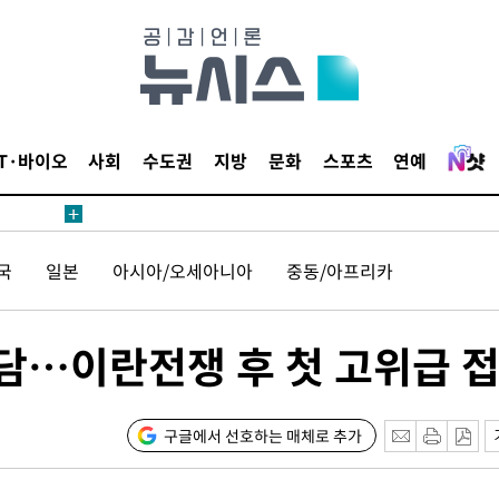
 4.1%로
고 과감히
쪽 아웃바운
지역 선포
IT·바이오
사회
수도권
지방
문화
스포츠
연예
 못 갈 수
]
선제 대응"
국
일본
아시아/오세아니아
중동/아프리카
회담…이란전쟁 후 첫 고위급 
쳐
구글에서 선호하는 매체로 추가
기소