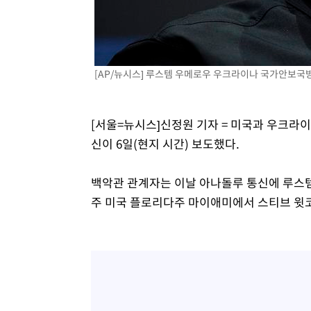
2시간 전 >
[속보]원·달러 환율, 7.7원 내린 1416.1원 마감
2시간 전 >
[속보] 노원서 40.1도 관측…서울, 2018년 이후 첫 40도
3시간 전 >
[속보]종합특검, '계엄 수용공간 확보' 신용해 前교정본부장 
[AP/뉴시스] 루스템 우메로우 우크라이나 국가안보국
3시간 전 >
외신들도 주목한 韓축구 파문…"국민적 공분에 수사 재개"
3시간 전 >
11시간 압수수색에 성접대 파문까지…'쑥대밭' 된 축구협회
4시간 전 >
[속보]규제합리화위원회 부위원장에 김태유 서울대 공대 교
[서울=뉴시스]신정원 기자 = 미국과 우크라
후임
신이 6일(현지 시간) 보도했다.
백악관 관계자는 이날 아나돌루 통신에 루스
주 미국 플로리다주 마이애미에서 스티브 윗