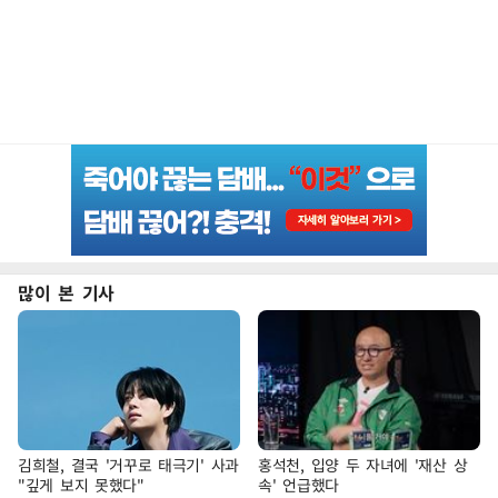
많이 본 기사
김희철, 결국 '거꾸로 태극기' 사과
홍석천, 입양 두 자녀에 '재산 상
"깊게 보지 못했다"
속' 언급했다