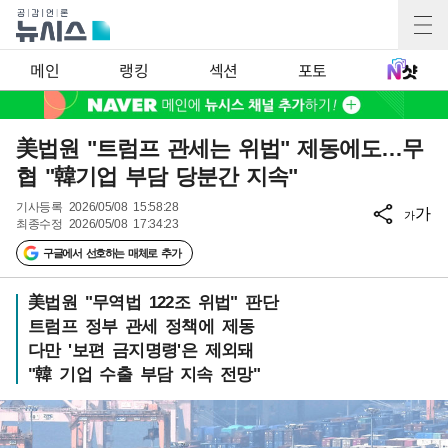
메인
랭킹
섹션
포토
美법원 "트럼프 관세는 위법" 제동에도…무
협 "韓기업 부담 당분간 지속"
기사등록
2026/05/08 15:58:28
가
가
최종수정
2026/05/08 17:34:23
구글에서 선호하는 매체로 추가
美법원 "무역법 122조 위법" 판단
트럼프 정부 관세 정책에 제동
다만 '보편 금지명령'은 제외돼
"韓 기업 수출 부담 지속 전망"