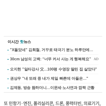
이시간
핫
뉴스
"X돌았네" 김희철, 거꾸로 태극기 분노 하루만에…
오지헌 "일타강사 父…100평 수영장 딸린 집 살았다"
권상우 "내 또래 중 내가 제일 빠른데 아들은…"
김제동, 방송 뜸하더니…이문세·노사연과 깜짝 근황
또 민항기·엔진, 폴리실리콘, 드론, 풍력터빈, 의료기기,