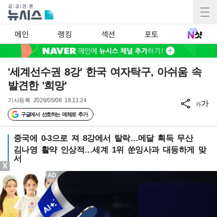
메인
랭킹
섹션
포토
'세계선수권 8강' 한국 여자탁구, 아쉬움 속
발견한 '희망'
기사등록
2026/05/08 18:11:24
가
가
구글에서 선호하는 매체로 추가
중국에 0-3으로 져 8강에서 탈락…메달 획득 무산
김나영 활약 인상적…세계 1위 쑨잉사과 대등하게 맞
서
X