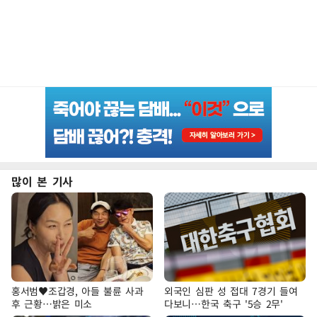
많이 본 기사
홍서범♥조갑경, 아들 불륜 사과
외국인 심판 성 접대 7경기 들여
후 근황…밝은 미소
다보니…한국 축구 '5승 2무'