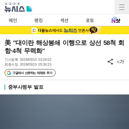
메인
랭킹
섹션
포토
美 "대이란 해상봉쇄 이행으로 상선 58척 회
항·4척 무력화"
기사등록
2026/05/10 03:26:52
가
가
최종수정
2026/05/10 05:36:23
구글에서 선호하는 매체로 추가
중부사령부 발표