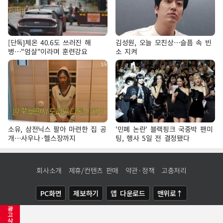
[단독]체온 40.6도 쓰러진 해
김성원, 오늘 모친상…슬픔 속 빈
병…"엄살"이라며 훈련강요
소 지켜
소유, 삼전닉스 팔아 마련한 집 공
'민폐 논란' 블랙핑크 국중박 팬미
개…사우나·헬스장까지
팅, 행사 5일 전 결정됐다
회사소개
제휴/컨텐츠 판매
약관·정책
고충처리
PC화면
제보하기
앱 다운로드
맨위로↑
광
COPYRIGHTⓒ
NEWSIS
ALL RIGHTS RESERVED.
고
삭