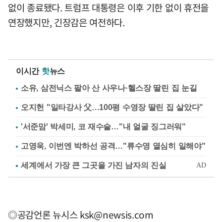
없이 종료됐다. 트럼프 대통령은 이후 기한 없이 휴전을
연장했지만, 긴장감은 여전하다.
이시간
핫
뉴스
소유, 삼전닉스 팔아 산 사우나·헬스장 딸린 집 눈길
오지헌 "일타강사 父…100평 수영장 딸린 집 살았다"
'서준맘' 박세미, 코 재수술…"내 얼굴 징그러워"
고영욱, 이번엔 박하선 공격…"류수영 열심히 일해야"
◎공감언론 뉴시스
ksk@newsis.com