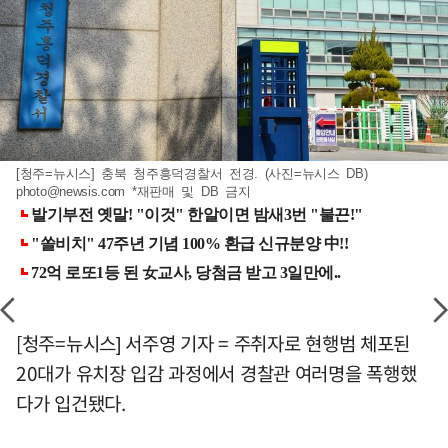
[청주=뉴시스] 충북 청주흥덕경찰서 전경. (사진=뉴시스 DB)
photo@newsis.com
*재판매 및 DB 금지
[청주=뉴시스] 서주영 기자 = 주취자로 현행범 체포된
20대가 유치장 입감 과정에서 경찰관 여러명을 폭행했
다가 입건됐다.