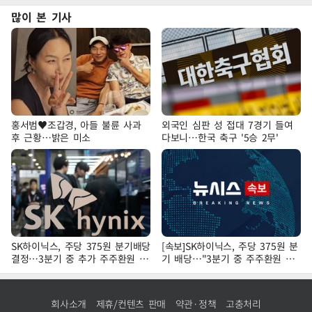
많이 본 기사
홍서범♥조갑경, 아들 불륜 사과
외국인 심판 성 접대 7경기 들여
후 근황…밝은 미소
다보니…한국 축구 '5승 2무'
SK하이닉스, 주당 375원 분기배당
[속보]SK하이닉스, 주당 375원 분
결정…3분기 중 추가 주주환원 발
기 배당…"3분기 중 주주환원 방
표
안 확정"
회사소개
제휴/컨텐츠 판매
약관·정책
고충처리