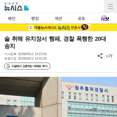
메인
랭킹
섹션
포토
술 취해 유치장서 행패, 경찰 폭행한 20대
송치
기사등록
2026/05/12 14:23:58
가
가
최종수정
2026/05/12 14:42:26
구글에서 선호하는 매체로 추가