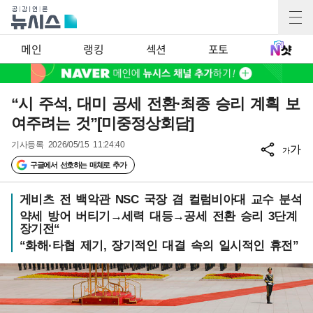
메인
랭킹
섹션
포토
“시 주석, 대미 공세 전환·최종 승리 계획 보
여주려는 것”[미중정상회담]
기사등록
2026/05/15 11:24:40
가
가
구글에서 선호하는 매체로 추가
게비츠 전 백악관 NSC 국장 겸 컬럼비아대 교수 분석
약세 방어 버티기→세력 대등→공세 전환 승리 3단계
장기전“
“화해·타협 제기, 장기적인 대결 속의 일시적인 휴전”