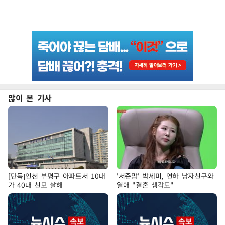
많이 본 기사
[단독]인천 부평구 아파트서 10대
'서준맘' 박세미, 연하 남자친구와
가 40대 친모 살해
열애 "결혼 생각도"