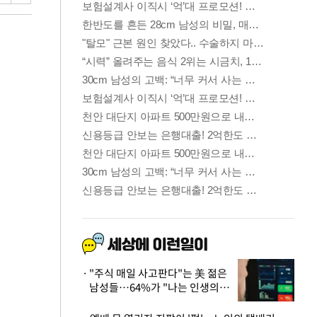
"주식 매일 사고판다"는 美 젊은
남성들…64%가 "나는 인생의
패배자“