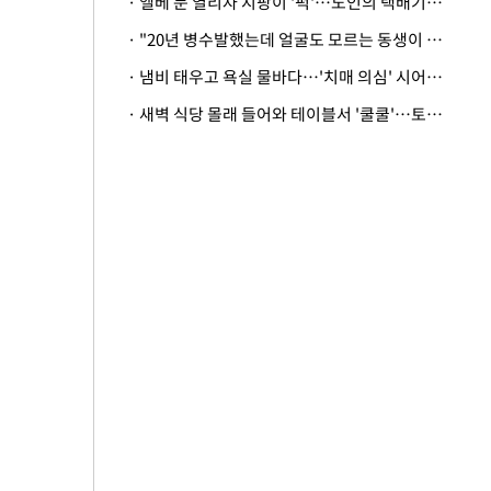
· 엘베 문 열리자 지팡이 '퍽'…노인의 택배기사 폭행 이유
· "20년 병수발했는데 얼굴도 모르는 동생이 유산 절반을"…배다른 형제 상속권 있을까
· 냄비 태우고 욕실 물바다…'치매 의심' 시어머니 검사 권유했다가 '날벼락'
· 새벽 식당 몰래 들어와 테이블서 '쿨쿨'…토사물 남기고 사라진 남성