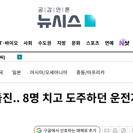
 4.1%로
말고 과감히
쪽 아웃바
하향
재난지역 선
IT·바이오
사회
수도권
지방
문화
스포츠
연예
희망지 못
씨]
제 대응"
국
일본
아시아/오세아니아
중동/아프리카
진.. 8명 치고 도주하던 운전
쳐
기소
구글에서 선호하는 매체로 추가