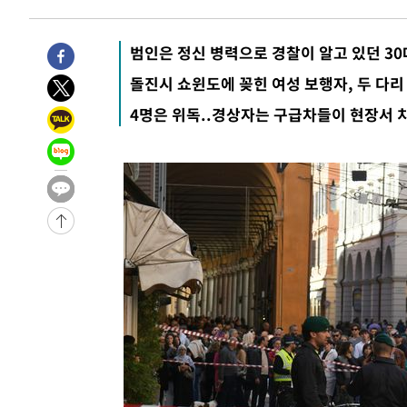
2시간 전 >
11시간 압수수색에 성접대 파문까지…'쑥대밭' 된 축구협회
2시간 전 >
[속보]규제합리화위원회 부위원장에 김태유 서울대 공대 교
범인은 정신 병력으로 경찰이 알고 있던 30
후임
-20102초 전 >
이강인, 폭염 속 AT마드리드 첫 훈련…80명 식사 대접까
돌진시 쇼윈도에 꽂힌 여성 보행자, 두 다리
-17241초 전 >
미 사업체 일자리, 7월에 2.3만개 순감하고 그 전 2개월 1
4명은 위독..경상자는 구급차들이 현장서 
하향수정 (2보)
-16689초 전 >
[속보] 미 사업체, 일자리 7월에 2.3만 개 줄어…실업률은
↓
-12552초 전 >
[속보]이 대통령 "부동산 공급 기존 사고방식 매달리지 
실천"
-11637초 전 >
이란, "오만과 '중앙 단일 루트' 합의…북쪽 인바운드·남
운드는 임시"
-3205초 전 >
"낮 기온 소폭 하락"…수도권 폭염중대경보, 폭염경보로 
-3169초 전 >
[속보]이 대통령, '호우피해' 안동·의성 관할 4개 면 특별
포
-3132초 전 >
[단독]중수청 지원 검사들, 정원 초과 시 낮은 계급 임용…
갈 수도
-1103초 전 >
낮 최고 37도 찜통더위…곳곳 소나기·강원 많은 비[내일날
9분 전 >
SK하이닉스, 용인·청주 팹에 54조 투자…"AI 메모리 수요 선제
1시간 전 >
여자배구 이재영·이다영 자매, 아제르바이잔 투란VC 입단
1시간 전 >
외국인 심판 성 접대 7경기 들여다보니…한국 축구 '5승 2무'
1시간 전 >
[속보]코스닥, 2.86포인트(0.36%) 내린 798.81마감
1시간 전 >
[속보]코스피, 6200선 약보합…0.60% 내린 6258.77에 마