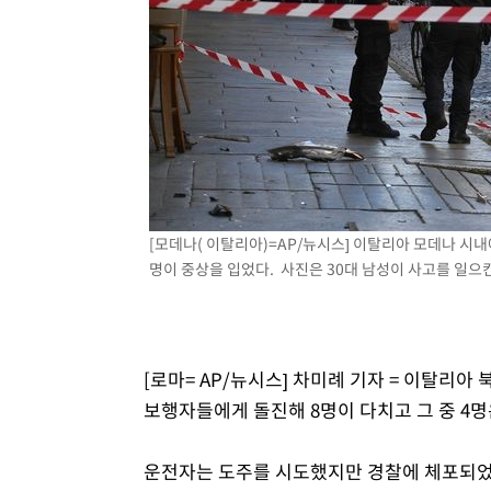
1시간 전 >
[속보]원·달러 환율, 7.7원 내린 1416.1원 마감
1시간 전 >
[속보] 노원서 40.1도 관측…서울, 2018년 이후 첫 40도
2시간 전 >
[속보]종합특검, '계엄 수용공간 확보' 신용해 前교정본부장 
2시간 전 >
외신들도 주목한 韓축구 파문…"국민적 공분에 수사 재개"
2시간 전 >
11시간 압수수색에 성접대 파문까지…'쑥대밭' 된 축구협회
2시간 전 >
[속보]규제합리화위원회 부위원장에 김태유 서울대 공대 교
후임
[모데나( 이탈리아)=AP/뉴시스] 이탈리아 모데나 시내
명이 중상을 입었다. 사진은 30대 남성이 사고를 일으킨 현
[로마= AP/뉴시스] 차미례 기자 = 이탈리아
보행자들에게 돌진해 8명이 다치고 그 중 4명
운전자는 도주를 시도했지만 경찰에 체포되었