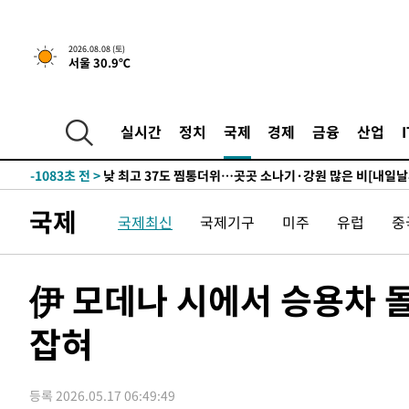
하향수정 (2보)
-16669초 전 >
[속보] 미 사업체, 일자리 7월에 2.3만 개 줄어…실업률은
↓
-12532초 전 >
[속보]이 대통령 "부동산 공급 기존 사고방식 매달리지 
2026.08.08 (토)
서울 30.9℃
실천"
-11617초 전 >
이란, "오만과 '중앙 단일 루트' 합의…북쪽 인바운드·남
운드는 임시"
-3185초 전 >
"낮 기온 소폭 하락"…수도권 폭염중대경보, 폭염경보로 
-3149초 전 >
[속보]이 대통령, '호우피해' 안동·의성 관할 4개 면 특별
실시간
정치
국제
경제
금융
산업
포
-3112초 전 >
[단독]중수청 지원 검사들, 정원 초과 시 낮은 계급 임용…
갈 수도
-1083초 전 >
낮 최고 37도 찜통더위…곳곳 소나기·강원 많은 비[내일날
10분 전 >
SK하이닉스, 용인·청주 팹에 54조 투자…"AI 메모리 수요 선
국제
국제최신
국제기구
미주
유럽
중
1시간 전 >
여자배구 이재영·이다영 자매, 아제르바이잔 투란VC 입단
1시간 전 >
외국인 심판 성 접대 7경기 들여다보니…한국 축구 '5승 2무'
1시간 전 >
[속보]코스닥, 2.86포인트(0.36%) 내린 798.81마감
伊 모데나 시에서 승용차 돌
1시간 전 >
[속보]코스피, 6200선 약보합…0.60% 내린 6258.77에 마
잡혀
1시간 전 >
[속보]원·달러 환율, 7.7원 내린 1416.1원 마감
1시간 전 >
[속보] 노원서 40.1도 관측…서울, 2018년 이후 첫 40도
2시간 전 >
[속보]종합특검, '계엄 수용공간 확보' 신용해 前교정본부장 
등록 2026.05.17 06:49:49
2시간 전 >
외신들도 주목한 韓축구 파문…"국민적 공분에 수사 재개"