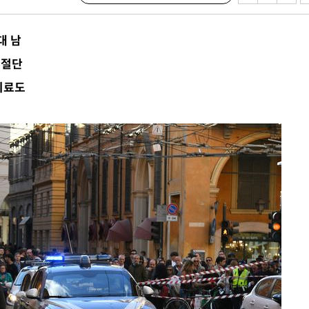
수…이병태
대 남
지(종합)
 절단
0.3만개
치료도
 4.1%로
말고 과감히
쪽 아웃바
하향
재난지역 선
희망지 못
씨]
 대응"
쳐