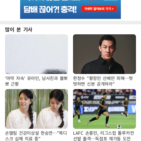
많이 본 기사
'마약 자숙' 유아인, 남사친과 볼뽀
한정수 "황정민 선배만 피해…떳
뽀 근황
떳하면 신분 공개하라"
손떨림 건강이상설 한승연…"목디
LAFC 손흥민, 리그스컵 톨루카전
스크 심해 치료 중"
선발 출격…득점포 재가동 도전