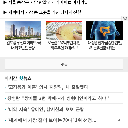
댓글
이시간
핫
뉴스
'고지용과 이혼' 의사 허양임, 새 출발했다
장영란 "쌍커풀 3번 밖에…왜 성형미인이라고 하냐"
'마약 자숙' 유아인, 남사친과 뽀뽀 근황