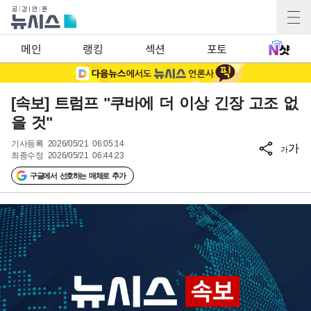
메인
랭킹
섹션
포토
[속보] 트럼프 "쿠바에 더 이상 긴장 고조 없
을 것"
기사등록
2026/05/21 06:05:14
가
가
최종수정
2026/05/21 06:44:23
구글에서 선호하는 매체로 추가